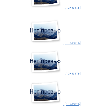
[показать]
[показать]
[показать]
[показать]