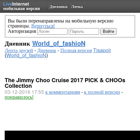
Live
Internet
Дневники
Личка
мобильная версия
Вы были перенаправлены на мобильную версию
страницы.
Вернуться!
Авторизация
Дневник
World_of_fashioN
Лента друзей
-
Дневник
-
Полная версия
Tisapoli
(
World_of_fashioN
)
The Jimmy Choo Cruise 2017 PICK & CHOOs
Collection
03-12-2016 17:55
к комментариям
-
к полной версии
-
понравилось!