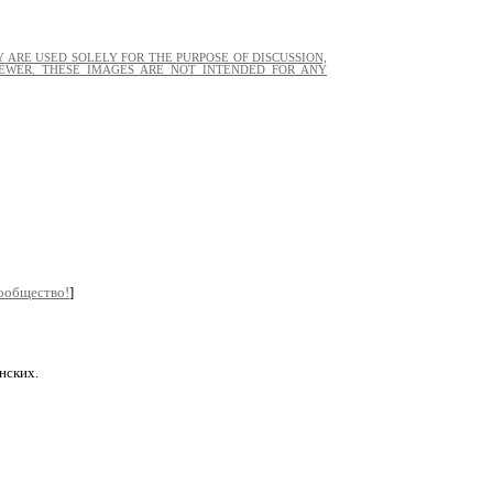
 ARE USED SOLELY FOR THE PURPOSE OF DISCUSSION,
EWER. THESE IMAGES ARE NOT INTENDED FOR ANY
сообщество!
]
нских.