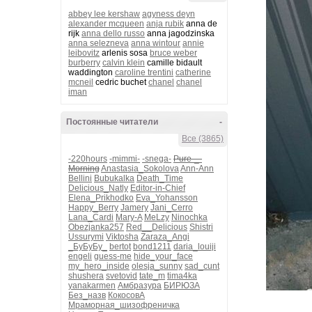
abbey lee kershaw
agyness deyn
alexander mcqueen
anja rubik
anna de
rijk
anna dello russo
anna jagodzinska
anna selezneva
anna wintour
annie
leibovitz
arlenis sosa
bruce weber
burberry
calvin klein
camille bidault
waddington
caroline trentini
catherine
mcneil
cedric buchet
chanel
chanel
iman
Постоянные читатели
-
Все (3865)
-220hours
-mimmi-
-snega-
Pure-_-
Morning
Anastasia_Sokolova
Ann-Ann
Bellini
Bubukalka
Death_Time
Delicious_Natly
Editor-in-Chief
Elena_Prikhodko
Eva_Yohansson
Happy_Berry
Jamery
Jani_Cerro
Lana_Cardi
Mary-A
MeLzy
Ninochka
Obezjanka257
Red__Delicious
Shistri
Ussurymi
Viktosha
Zaraza_Angi
_БуБуБу_
bertot
bond1211
daria_louiji
engeli
guess-me
hide_your_face
my_hero_inside
olesja_sunny
sad_cunt
shushera
svetovid
tate_m
tima4ka
yanakarmen
Амбразура
БИРЮЗА
Без_назв
КокосовА
Мраморная_шизофреничка