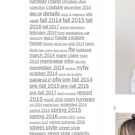
runway
chanel
christian dior
couture
december 2014
collection
details
decor
elie
dolce & gabbana
fall 2014
fall 2015
fall
saab
2016
fall 2017
fashion illustration
february 2014
fendi
giambattista valli
gucci
haute couture
givenchy
home
house
june 2014
karlie
jason wu
lfw
lookbook
kloss
lady gaga
lara stone
march 2014
marie claire
may
menswear
mfw
2014
miu miu
nyfw
november 2014
numero
october 2014
oscar de la renta
pfw
pre-fall 2014
paparazzi
pre-fall 2015
pre-fall 2016
resort
pre-fall 2017
ready-to-wear
2015
runway
room
resort 2016
september 2014
s/s 2014
sasha luss
2.
spring 2015
spring 2014
spring 2016
spring 2017
spring
spring summer 2016
summer 2015
street style
street style
bloggers
street style celebrity