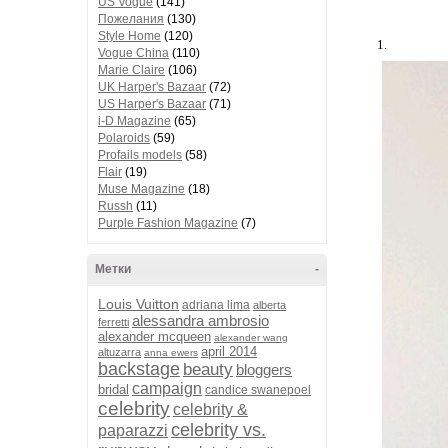
US Vogue
(141)
Пожелания
(130)
Style Home
(120)
1.
Vogue China
(110)
Marie Claire
(106)
UK Harper's Bazaar
(72)
US Harper's Bazaar
(71)
i-D Magazine
(65)
Polaroids
(59)
Profails models
(58)
Flair
(19)
Muse Magazine
(18)
Russh
(11)
Purple Fashion Magazine
(7)
Метки
-
Louis Vuitton
adriana lima
alberta
alessandra ambrosio
ferretti
alexander mcqueen
alexander wang
april 2014
altuzarra
anna ewers
backstage
beauty
bloggers
campaign
bridal
candice swanepoel
celebrity
celebrity &
celebrity vs.
paparazzi