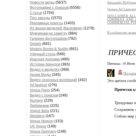
Новости моды
(5637)
Alexander McQueen
Фотографии с показов
(5556)
Versace Ad Campaig
Статьи
(1754)
DISCLAIMER: AL
Про звезды
(1570)
COMMENT AND A
Рекламные принты
(1403)
COMMERCIAL PU
Из жизни моделей (Backstage)
(1278)
В сообщество возм
Мужчинам на заметку
(984)
Галерея фотографов
(792)
Details
(681)
Models Boobs & Nudity
(661)
ПРИЧЕС
Уличный стиль
(566)
Красная дорожка
(490)
Пятница, 16 Июня 
Истории брендов
(383)
Видео о моделях
(368)
Подарк
Архив Моды
(345)
Видео сезонных коллекций
(342)
Это цитата соо
Art fashion
(276)
Прически д
Vogue Paris
(254)
Видео с показов
(246)
Numero
(229)
Трендовые п
Любимчики
(225)
Сохраняем, 
Vogue Italia
(221)
Wedding
(167)
Собою мир 
Vogue Nippon
(153)
UK Vogue
(149)
Vogue Germany
(148)