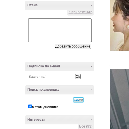
Стена
-
К приложению
3.
Подписка по e-mail
-
Поиск по дневнику
-
в этом дневнике
Интересы
-
Все (93)