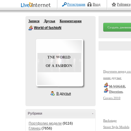
Регистрация
Вход
Рейтинги
Записи
Друзья
Комментарии
Создать дневник
World of fashioN
Прочтите перед со
наши друзья:
M-VOGUE
,
Digestism
,
В друзья
Covers 2010
Рубрики
-
Backstage
Портфолио модели
(9116)
Street Style Models
Глянец
(7656)