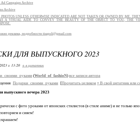
 Ad Campaign Archive
ns Archive
L PHOTOS UNLESS OTHERWISE INDICATED ARE NOT TAKEN OR OWNED BY ME. THEY
S A VISUAL AIDE TO CONVEY THE BEAUTY OF THE OBJECT TO YOU, THE VI
RPOSE.
ожно реклама, подробности tisapoli@gmail.com
КИ ДЛЯ ВЫПУСКНОГО 2023
2023 г. 13:20
+ в цитатник
и_своими_руками
(
World_of_fashioN
)
все записи автора
бщения
Подарки_своими_руками
[
Прочитать целиком
+
В свой цитатник или 
ля выпускного вечера 2023
рически с фото уроками от японских стилистов (в стиле аниме) и не только япо
повторяем и сияем!
украшаем!