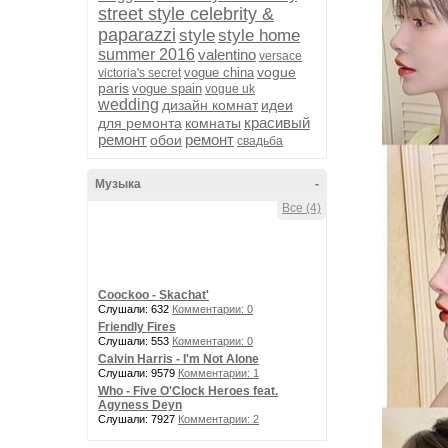
street style celebrity &
paparazzi
style
style home
summer 2016
valentino
versace
vogue
vogue china
victoria's secret
paris
vogue spain
vogue uk
wedding
дизайн комнат
идеи
красивый
для ремонта
комнаты
ремонт
ремонт
обои
свадьба
Музыка
-
Все (4)
Coockoo - Skachat'
Слушали: 632
Комментарии: 0
Friendly Fires
Слушали: 553
Комментарии: 0
Calvin Harris - I'm Not Alone
Слушали: 9579
Комментарии: 1
Who - Five O'Clock Heroes feat.
Agyness Deyn
Слушали: 7927
Комментарии: 2