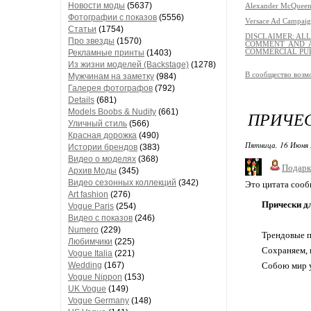
Новости моды
(5637)
Alexander McQueen
Фотографии с показов
(5556)
Versace Ad Campaig
Статьи
(1754)
DISCLAIMER: AL
Про звезды
(1570)
COMMENT AND A
Рекламные принты
(1403)
COMMERCIAL PU
Из жизни моделей (Backstage)
(1278)
В сообщество возм
Мужчинам на заметку
(984)
Галерея фотографов
(792)
Details
(681)
Models Boobs & Nudity
(661)
ПРИЧЕС
Уличный стиль
(566)
Красная дорожка
(490)
Пятница, 16 Июня 
Истории брендов
(383)
Видео о моделях
(368)
Подарк
Архив Моды
(345)
Видео сезонных коллекций
(342)
Это цитата соо
Art fashion
(276)
Прически д
Vogue Paris
(254)
Видео с показов
(246)
Numero
(229)
Трендовые п
Любимчики
(225)
Сохраняем, 
Vogue Italia
(221)
Wedding
(167)
Собою мир 
Vogue Nippon
(153)
UK Vogue
(149)
Vogue Germany
(148)