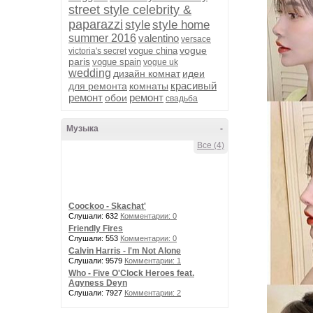
street style celebrity &
paparazzi
style
style home
summer 2016
valentino
versace
vogue
vogue china
victoria's secret
paris
vogue spain
vogue uk
wedding
дизайн комнат
идеи
красивый
для ремонта
комнаты
ремонт
ремонт
обои
свадьба
Музыка
-
Все (4)
Coockoo - Skachat'
Слушали: 632
Комментарии: 0
Friendly Fires
Слушали: 553
Комментарии: 0
Calvin Harris - I'm Not Alone
Слушали: 9579
Комментарии: 1
Who - Five O'Clock Heroes feat.
Agyness Deyn
Слушали: 7927
Комментарии: 2