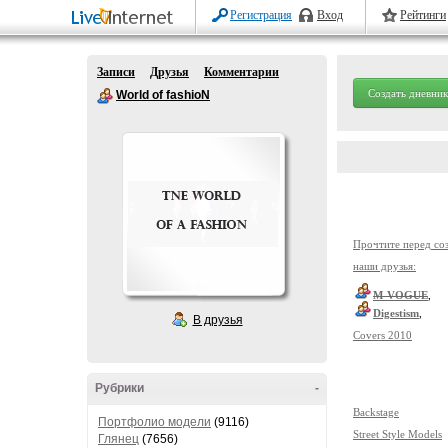
Регистрация
Вход
Рейтинги
Записи
Друзья
Комментарии
Создать дневник
World of fashioN
Прочтите перед со
наши друзья:
M-VOGUE
,
Digestism
,
В друзья
Covers 2010
Рубрики
-
Backstage
Портфолио модели
(9116)
Street Style Models
Глянец
(7656)