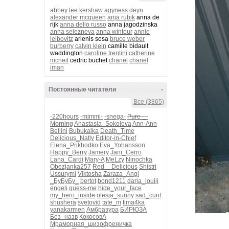
abbey lee kershaw
agyness deyn
alexander mcqueen
anja rubik
anna de
rijk
anna dello russo
anna jagodzinska
anna selezneva
anna wintour
annie
leibovitz
arlenis sosa
bruce weber
burberry
calvin klein
camille bidault
waddington
caroline trentini
catherine
mcneil
cedric buchet
chanel
chanel
iman
Постоянные читатели
-
Все (3865)
-220hours
-mimmi-
-snega-
Pure-_-
Morning
Anastasia_Sokolova
Ann-Ann
Bellini
Bubukalka
Death_Time
Delicious_Natly
Editor-in-Chief
Elena_Prikhodko
Eva_Yohansson
Happy_Berry
Jamery
Jani_Cerro
Lana_Cardi
Mary-A
MeLzy
Ninochka
Obezjanka257
Red__Delicious
Shistri
Ussurymi
Viktosha
Zaraza_Angi
_БуБуБу_
bertot
bond1211
daria_louiji
engeli
guess-me
hide_your_face
my_hero_inside
olesja_sunny
sad_cunt
shushera
svetovid
tate_m
tima4ka
yanakarmen
Амбразура
БИРЮЗА
Без_назв
КокосовА
Мраморная_шизофреничка