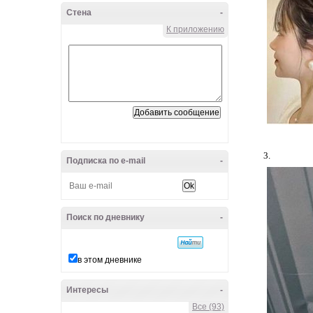
Стена
-
К приложению
3.
Подписка по e-mail
-
Поиск по дневнику
-
в этом дневнике
Интересы
-
Все (93)