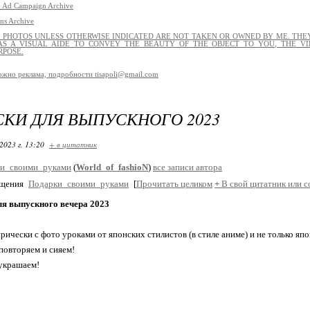
 Ad Campaign Archive
ns Archive
L PHOTOS UNLESS OTHERWISE INDICATED ARE NOT TAKEN OR OWNED BY ME. THEY
S A VISUAL AIDE TO CONVEY THE BEAUTY OF THE OBJECT TO YOU, THE VI
RPOSE.
ожно реклама, подробности tisapoli@gmail.com
КИ ДЛЯ ВЫПУСКНОГО 2023
2023 г. 13:20
+ в цитатник
и_своими_руками
(
World_of_fashioN
)
все записи автора
бщения
Подарки_своими_руками
[
Прочитать целиком
+
В свой цитатник или 
ля выпускного вечера 2023
рически с фото уроками от японских стилистов (в стиле аниме) и не только япо
повторяем и сияем!
украшаем!