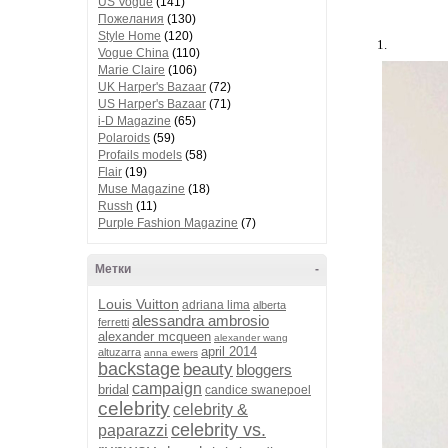
US Vogue
(141)
Пожелания
(130)
Style Home
(120)
1.
Vogue China
(110)
Marie Claire
(106)
UK Harper's Bazaar
(72)
US Harper's Bazaar
(71)
i-D Magazine
(65)
Polaroids
(59)
Profails models
(58)
Flair
(19)
Muse Magazine
(18)
Russh
(11)
Purple Fashion Magazine
(7)
Метки
-
Louis Vuitton
adriana lima
alberta
alessandra ambrosio
ferretti
alexander mcqueen
alexander wang
april 2014
altuzarra
anna ewers
backstage
beauty
bloggers
campaign
bridal
candice swanepoel
celebrity
celebrity &
celebrity vs.
paparazzi