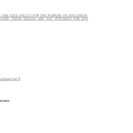
 ARE USED SOLELY FOR THE PURPOSE OF DISCUSSION,
EWER. THESE IMAGES ARE NOT INTENDED FOR ANY
сообщество!
]
нских.