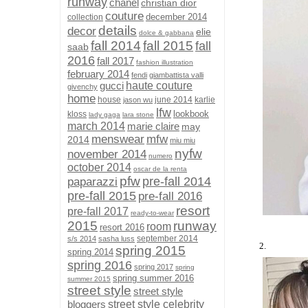
runway
chanel
christian dior
couture
december 2014
collection
details
decor
elie
dolce & gabbana
fall 2014
fall 2015
fall
saab
2016
fall 2017
fashion illustration
february 2014
fendi
giambattista valli
gucci
haute couture
givenchy
home
house
june 2014
karlie
jason wu
lfw
lookbook
kloss
lady gaga
lara stone
march 2014
marie claire
may
menswear
mfw
2014
miu miu
nyfw
november 2014
numero
october 2014
oscar de la renta
pfw
pre-fall 2014
paparazzi
pre-fall 2015
pre-fall 2016
resort
pre-fall 2017
ready-to-wear
2015
runway
room
resort 2016
september 2014
s/s 2014
sasha luss
2.
spring 2015
spring 2014
spring 2016
spring 2017
spring
spring summer 2016
summer 2015
street style
street style
bloggers
street style celebrity