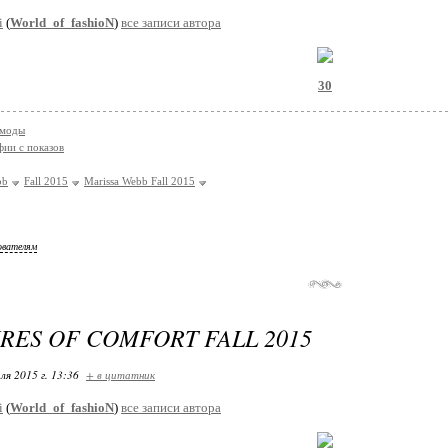
i
(
World_of_fashioN
)
все записи автора
30
 моды
ии с показов
bb
Fall 2015
Marissa Webb Fall 2015
ователям
RES OF COMFORT FALL 2015
ля 2015 г. 13:36
+ в цитатник
i
(
World_of_fashioN
)
все записи автора