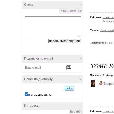
Стена
-
К приложению
Рубрики:
Новости
Фотограф
Метки:
Creatures o
Процитировано
1 раз
Подписка по e-mail
-
TOME FA
Пятница, 13 Февра
Поиск по дневнику
-
Tisapol
в этом дневнике
Интересы
-
Рубрики:
Новости
Все (93)