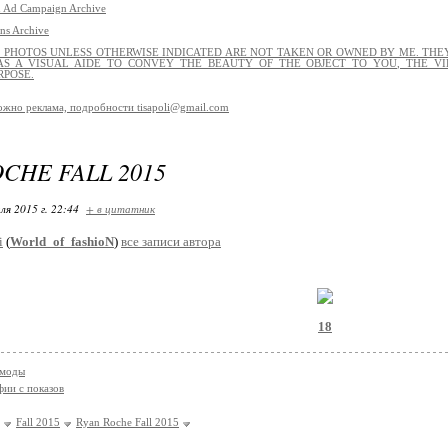
 Ad Campaign Archive
ns Archive
L PHOTOS UNLESS OTHERWISE INDICATED ARE NOT TAKEN OR OWNED BY ME. THEY
S A VISUAL AIDE TO CONVEY THE BEAUTY OF THE OBJECT TO YOU, THE VI
RPOSE.
ожно реклама, подробности tisapoli@gmail.com
CHE FALL 2015
ля 2015 г. 22:44
+ в цитатник
i
(
World_of_fashioN
)
все записи автора
18
 моды
ии с показов
Fall 2015
Ryan Roche Fall 2015