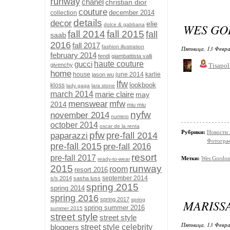
runway
chanel
christian dior
couture
december 2014
collection
details
decor
elie
WES GO
dolce & gabbana
fall 2014
fall 2015
fall
saab
2016
fall 2017
fashion illustration
Пятница, 13 Февра
february 2014
fendi
giambattista valli
gucci
haute couture
givenchy
Tisapol
home
house
june 2014
karlie
jason wu
lfw
lookbook
kloss
lady gaga
lara stone
march 2014
marie claire
may
menswear
mfw
2014
miu miu
nyfw
november 2014
numero
october 2014
oscar de la renta
Рубрики:
Новости
pfw
pre-fall 2014
paparazzi
Фотограф
pre-fall 2015
pre-fall 2016
resort
pre-fall 2017
Метки:
Wes Gordo
ready-to-wear
2015
runway
room
resort 2016
september 2014
s/s 2014
sasha luss
spring 2015
spring 2014
spring 2016
spring 2017
spring
MARISSA
spring summer 2016
summer 2015
street style
street style
Пятница, 13 Февра
bloggers
street style celebrity