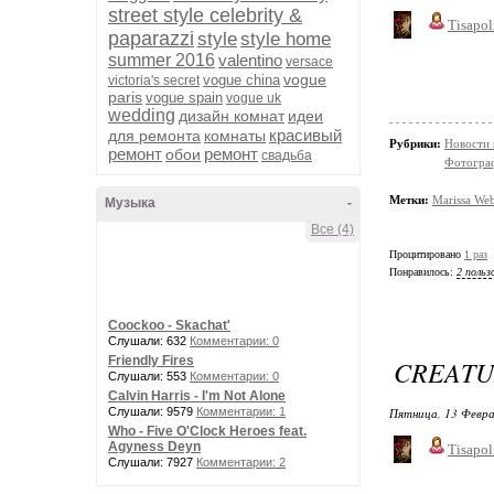
street style celebrity &
Tisapol
paparazzi
style
style home
summer 2016
valentino
versace
vogue
vogue china
victoria's secret
paris
vogue spain
vogue uk
wedding
дизайн комнат
идеи
красивый
для ремонта
комнаты
Рубрики:
Новости
ремонт
ремонт
обои
свадьба
Фотограф
Метки:
Marissa We
Музыка
-
Все (4)
Процитировано
1 раз
Понравилось:
2 польз
Coockoo - Skachat'
Слушали: 632
Комментарии: 0
Friendly Fires
CREATU
Слушали: 553
Комментарии: 0
Calvin Harris - I'm Not Alone
Слушали: 9579
Комментарии: 1
Пятница, 13 Февра
Who - Five O'Clock Heroes feat.
Agyness Deyn
Tisapol
Слушали: 7927
Комментарии: 2