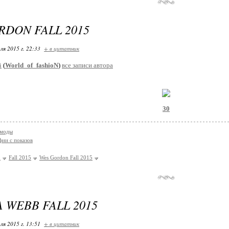
RDON FALL 2015
ля 2015 г. 22:33
+ в цитатник
i
(
World_of_fashioN
)
все записи автора
30
 моды
ии с показов
n
Fall 2015
Wes Gordon Fall 2015
 WEBB FALL 2015
ля 2015 г. 13:51
+ в цитатник