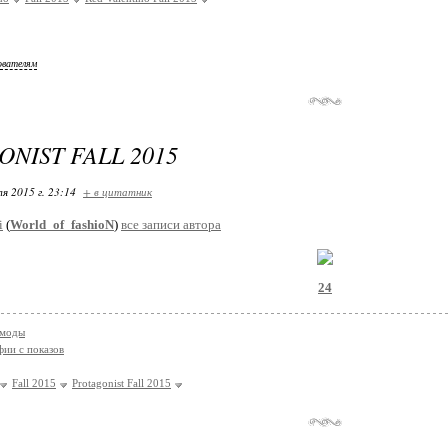
ователям
NIST FALL 2015
я 2015 г. 23:14
+ в цитатник
i
(
World_of_fashioN
)
все записи автора
24
 моды
ии с показов
Fall 2015
Protagonist Fall 2015