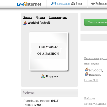
Регистрация
Вход
Рейтинги
Записи
Друзья
Комментарии
Создать дневник
World of fashioN
Прочтите перед со
наши друзья:
M-VOGUE
,
Digestism
,
В друзья
Covers 2010
Рубрики
-
Backstage
Портфолио модели
(9116)
Street Style Models
Глянец
(7656)