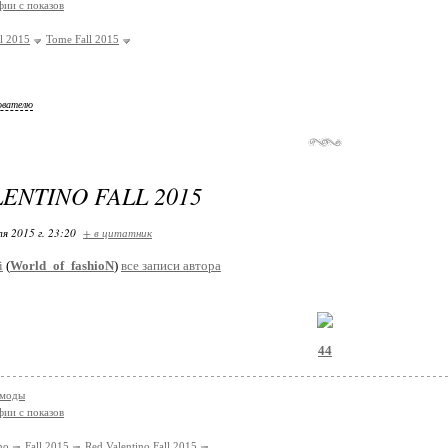
ии с показов
ll 2015
Tome Fall 2015
ователю
ENTINO FALL 2015
я 2015 г. 23:20
+ в цитатник
i
(
World_of_fashioN
)
все записи автора
44
 моды
ии с показов
no
Fall 2015
Red Valentino Fall 2015