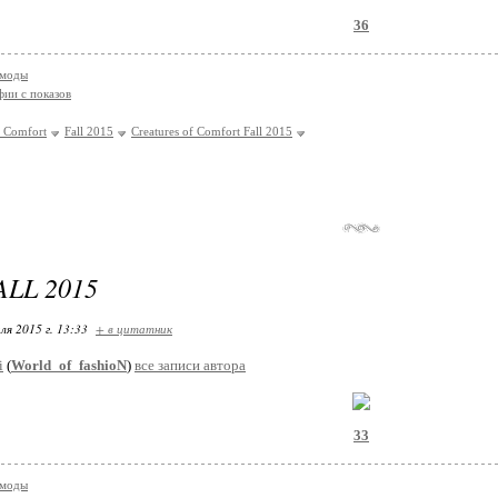
36
 моды
ии с показов
f Comfort
Fall 2015
Creatures of Comfort Fall 2015
LL 2015
ля 2015 г. 13:33
+ в цитатник
i
(
World_of_fashioN
)
все записи автора
33
 моды