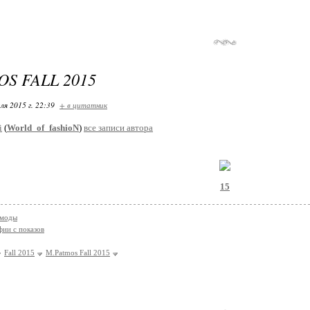
S FALL 2015
ля 2015 г. 22:39
+ в цитатник
i
(
World_of_fashioN
)
все записи автора
15
 моды
ии с показов
Fall 2015
M.Patmos Fall 2015