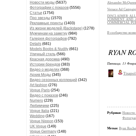
Новости моды
(5637)
Alexander McQueen
Фотографии с показов
(5556)
Versace Ad Campaig
Статьи
(1754)
DISCLAIMER: AL
Про звезды
(1570)
COMMENT AND A
Рекламные принты
(1403)
COMMERCIAL PU
Из жизни моделей (Backstage)
(1278)
В сообщество возм
Мужчинам на заметку
(984)
Галерея фотографов
(792)
Details
(681)
Models Boobs & Nudity
(661)
RYAN RO
Уличный стиль
(566)
Красная дорожка
(490)
Пятница, 13 Февра
Истории брендов
(383)
Видео о моделях
(368)
Tisapol
Архив Моды
(345)
Видео сезонных коллекций
(342)
Art fashion
(276)
Vogue Paris
(254)
Видео с показов
(246)
Numero
(229)
Любимчики
(225)
Vogue Italia
(221)
Рубрики:
Новости
Wedding
(167)
Фотограф
Vogue Nippon
(153)
UK Vogue
(149)
Метки:
Ryan Roche
Vogue Germany
(148)