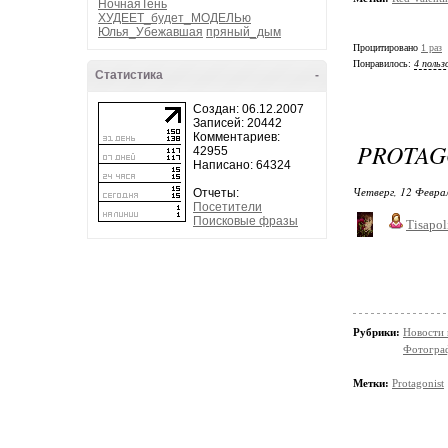
НочнаяТень
ХУДЕЕТ_будет_МОДЕЛЬю
Юлья_Убежавшая
пряный_дым
Процитировано
1 раз
Понравилось:
4 польз
Статистика
-
Создан: 06.12.2007
Записей: 20442
Комментариев:
PROTAGO
42955
Написано: 64324
Четверг, 12 Феврал
Отчеты:
Посетители
Поисковые фразы
Tisapol
Рубрики:
Новости
Фотограф
Метки:
Protagonist