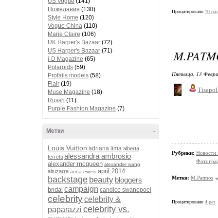
US Vogue
(141)
Пожелания
(130)
Процитировано
10 раз
Style Home
(120)
Vogue China
(110)
Marie Claire
(106)
UK Harper's Bazaar
(72)
US Harper's Bazaar
(71)
M.PATMO
i-D Magazine
(65)
Polaroids
(59)
Пятница, 13 Февра
Profails models
(58)
Flair
(19)
Tisapol
Muse Magazine
(18)
Russh
(11)
Purple Fashion Magazine
(7)
Метки
-
Louis Vuitton
adriana lima
alberta
Рубрики:
Новости
alessandra ambrosio
ferretti
Фотограф
alexander mcqueen
alexander wang
april 2014
altuzarra
anna ewers
backstage
Метки:
M.Patmos
beauty
bloggers
campaign
bridal
candice swanepoel
celebrity
celebrity &
Процитировано
4 раз
celebrity vs.
paparazzi