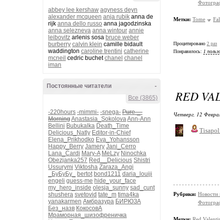
Фотограф
abbey lee kershaw
agyness deyn
alexander mcqueen
anja rubik
anna de
Метки:
Tome
Fa
rijk
anna dello russo
anna jagodzinska
anna selezneva
anna wintour
annie
leibovitz
arlenis sosa
bruce weber
burberry
calvin klein
camille bidault
Процитировано
2 раз
waddington
caroline trentini
catherine
Понравилось:
1 польз
mcneil
cedric buchet
chanel
chanel
iman
Постоянные читатели
-
RED VAL
Все (3865)
-220hours
-mimmi-
-snega-
Pure-_-
Четверг, 12 Феврал
Morning
Anastasia_Sokolova
Ann-Ann
Bellini
Bubukalka
Death_Time
Tisapol
Delicious_Natly
Editor-in-Chief
Elena_Prikhodko
Eva_Yohansson
Happy_Berry
Jamery
Jani_Cerro
Lana_Cardi
Mary-A
MeLzy
Ninochka
Obezjanka257
Red__Delicious
Shistri
Ussurymi
Viktosha
Zaraza_Angi
_БуБуБу_
bertot
bond1211
daria_louiji
engeli
guess-me
hide_your_face
my_hero_inside
olesja_sunny
sad_cunt
shushera
svetovid
tate_m
tima4ka
Рубрики:
Новости
yanakarmen
Амбразура
БИРЮЗА
Фотограф
Без_назв
КокосовА
Мраморная_шизофреничка
Метки:
Red Valenti