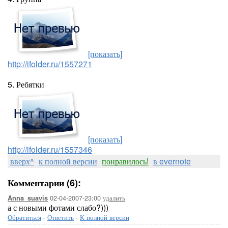
[показать]
http://ifolder.ru/1557271
5. Ребятки
[показать]
http://ifolder.ru/1557346
вверх^
к полной версии
понравилось!
в evernote
Комментарии (6):
02-04-2007-23:00
удалить
Anna_suavis
а с новыми фотами слабо?)))
Обратиться
-
Ответить
-
К полной версии