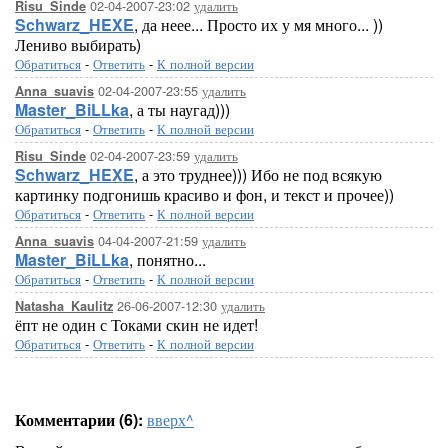
02-04-2007-23:02
удалить
Risu_Sinde
Schwarz_HEXE
, да неее... Просто их у мя много... ))
Лениво выбирать)
Обратиться
-
Ответить
-
К полной версии
02-04-2007-23:55
удалить
Anna_suavis
Master_BiLLka
, а ты наугад)))
Обратиться
-
Ответить
-
К полной версии
02-04-2007-23:59
удалить
Risu_Sinde
Schwarz_HEXE
, а это труднее))) Ибо не под всякую
картинку подгонишь красиво и фон, и текст и прочее))
Обратиться
-
Ответить
-
К полной версии
04-04-2007-21:59
удалить
Anna_suavis
Master_BiLLka
, понятно...
Обратиться
-
Ответить
-
К полной версии
26-06-2007-12:30
удалить
Natasha_Kaulitz
ёпт не один с Токами скин не идет!
Обратиться
-
Ответить
-
К полной версии
Комментарии (6):
вверх^