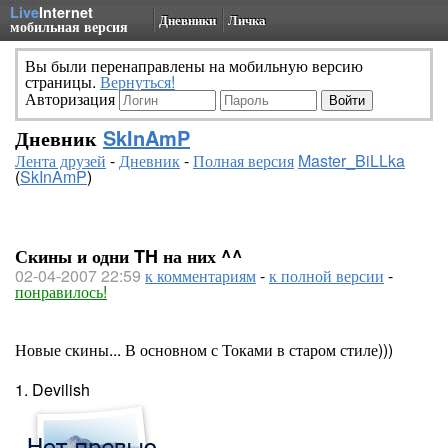
Live
Internet
Дневники
Личка
мобильная версия
Вы были перенаправлены на мобильную версию
страницы.
Вернуться!
Авторизация
Дневник
SkInAmP
Лента друзей
-
Дневник
-
Полная версия
Master_BiLLka
(
SkInAmP
)
Скины и одни TH на них ^^
02-04-2007 22:59
к комментариям
-
к полной версии
-
понравилось!
Новые скины... В основном с Токами в старом стиле)))
1. Devilish