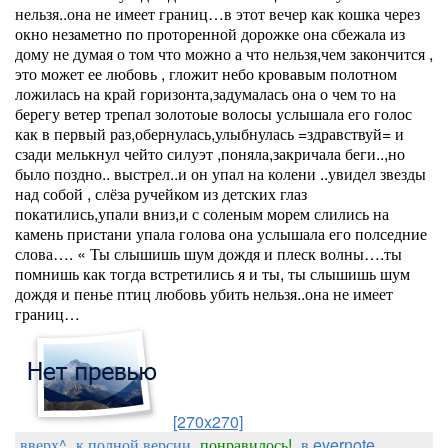
нельзя..она не имеет границ…в этот вечер как кошка через
окно незаметно по проторенной дорожке она сбежала из
дому не думая о том что можно а что нельзя,чем закончится ,
это может ее любовь , гложит небо кровавым полотном
ложилась на край горизонта,задумалась она о чем то на
берегу ветер трепал золотоые волосы услышала его голос
как в первый раз,обернулась,улыбнулась =здравствуй= и
сзади мелькнул чейто силуэт ,поняла,закричала беги..,но
было поздно.. выстрел..и он упал на колени ..увидел звезды
над собой , слёза ручейком из детских глаз
покатились,упали вниз,и с соленым морем слились на
камень пристани упала голова она услышала его полседние
слова…. « Ты слышишь шум дождя и плеск волны….ты
помнишь как тогда встретились я и ты, ты слышишь шум
дождя и пенье птиц любовь убить нельзя..она не имеет
границ…
[270x270]
вверх^
к полной версии
понравилось!
в evernote