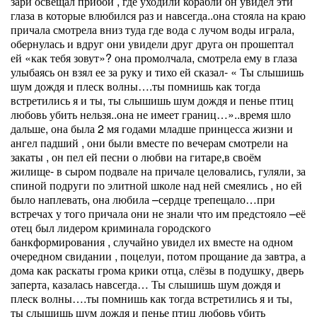
зари освещал прибой , где уходили корабли он увидел эти
глаза в которые влюбился раз и навсегда..она стояла на краю
причала смотрела вниз туда где вода с лучом воды играла,
обернулась и вдруг они увидели друг друга он прошептал
ей «как тебя зовут»? она промолчала, смотрела ему в глаза
улыбаясь он взял ее за руку и тихо ей сказал- « Ты слышишь
шум дождя и плеск волны….ты помнишь как тогда
встретились я и ты, ты слышишь шум дождя и пенье птиц
любовь убить нельзя..она не имеет границ…»..время шло
дальше, она была 2 мя годами младше принцесса жизни и
ангел падший , они были вместе по вечерам смотрели на
закаты , он пел ей песни о любви на гитаре,в своём
жилище- в сыром подвале на причале целовались, гуляли, за
спиной подруги по элитной школе над ней смеялись , но ей
было наплевать, она любила –сердце трепещало…при
встречах у того причала они не знали что им предстояло –её
отец был лидером криминала городского
банкформирования , случайно увидел их вместе на одном
очередном свидании , поцелуи, потом прощание да завтра, а
дома как раскаты грома крики отца, слёзы в подушку, дверь
заперта, казалась навсегда… Ты слышишь шум дождя и
плеск волны….ты помнишь как тогда встретились я и ты,
ты слышишь шум дождя и пенье птиц любовь убить