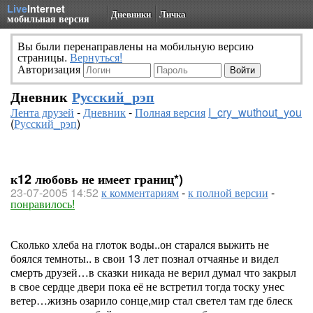
Live
Internet
Дневники
Личка
мобильная версия
Вы были перенаправлены на мобильную версию
страницы.
Вернуться!
Авторизация
Дневник
Русский_рэп
Лента друзей
-
Дневник
-
Полная версия
I_cry_wuthout_you
(
Русский_рэп
)
к12 любовь не имеет границ*)
23-07-2005 14:52
к комментариям
-
к полной версии
-
понравилось!
Сколько хлеба на глоток воды..он старался выжить не
боялся темноты.. в свои 13 лет познал отчаянье и видел
смерть друзей…в сказки никада не верил думал что закрыл
в свое сердце двери пока её не встретил тогда тоску унес
ветер…жизнь озарило сонце,мир стал светел там где блеск