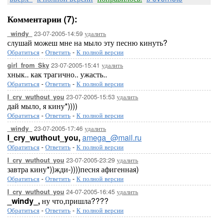
Комментарии (7):
23-07-2005-14:59
удалить
_windy_
слушай можеш мне на мыло эту песню кинуть?
Обратиться
-
Ответить
-
К полной версии
23-07-2005-15:41
удалить
girl_from_Sky
хнык.. как трагично.. ужасть..
Обратиться
-
Ответить
-
К полной версии
23-07-2005-15:53
удалить
I_cry_wuthout_you
дай мыло, я кину*))))
Обратиться
-
Ответить
-
К полной версии
23-07-2005-17:46
удалить
_windy_
I_cry_wuthout_you,
amega_@mail.ru
Обратиться
-
Ответить
-
К полной версии
23-07-2005-23:29
удалить
I_cry_wuthout_you
завтра кину*))жди-))))песня афигенная)
Обратиться
-
Ответить
-
К полной версии
24-07-2005-16:45
удалить
I_cry_wuthout_you
_windy_,
ну что,пришла????
Обратиться
-
Ответить
-
К полной версии