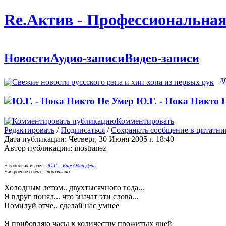
Re.Актив - Профессиональная
Новости
Аудио-записи
Видео-записи
д
Ю.Г. - Пока Никто 
Комментировать
Редактировать
/
Подписаться
/
Сохранить сообщение в цитатни
Дата публикации:
Четверг, 30 Июня 2005 г. 18:40
Автор публикации:
inostranez
В колонках играет -
Ю.Г. - Еще Один День
Настроение сейчас -
нормально
Холодным летом.. двухтысячного года...
Я вдруг понял... что значат эти слова...
Помилуй отче.. сделай нас умнее
Я прибовляю часы к количеству прожитых дней