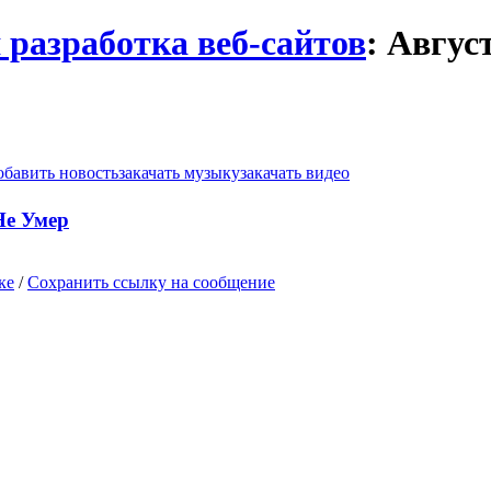
 разработка веб-сайтов
: Авгус
обавить новость
закачать музыку
закачать видео
Не Умер
ке
/
Сохранить ссылку на сообщение