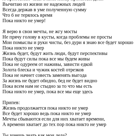
Вычитаю из жизни не надежных людей
Всегда держав в уме полученную сумму
Что б не терялось время
Пока никто не умер!
Я верю в свои мечты, не жгу мосты
Не прячу голову в кусты, когда проблемы не просты
Мои помыслы и руки чисты, без дури я знаю все будет хорошо
Пока никто не умер
Жизнь будет, будут жить люди, будут перспективы
Пока будут силы пока все мы будем живы
Пока не одуреем от наживы, зависти едкой
Золота блеска и чужик костей отрезков
Пока не начнет совесть заменять выгода
За жизнь не будет обидно, бед не будет видно
Пока всем нам не стыдно за то что мы есть
Пока никто не умер, пока все мы еще здесь
Припев:
Жизнь продолжается пока никто не умер
Все будет хорошо ведь пока никто не умер
Мечты сбываются если для них хватает времени,
А времени хватает до тех пор пока никто не умер
Ты хочешь знать как мои дела?