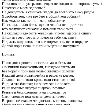
Пока никто не умер, пока еще я не коплю на похороны суммы
Печетесь о моем здоровье?
Не дождетесь, я слишком жаден до всего что вижу рядом
Я любопытен, я не врубаю в общий ход событий
Как можно так не понимаю, объясните
На сколько надо быть глухим что-бы не видеть тех
Кто заглушает криками о помощи твой смех
На сколько надо быть коварным что-бы ударом в спину
Лишить всего того кто помогал тебе как сыну
И делать вид потом что все нормально, все в порядке
До той поры пока на пятки смерть не наступает
Припев:
Наши дни пропитаны истинами избитыми
Обычиями набыченными, гнездами свитыми
Без морали побитый молью жвачкой сплетен
Каждый день новая ячейка в решетке клеток
Слышен звон, толи крик, толи стон толи что!
Видим что блестит, но знаем это не золото
Раны колотые внутри снаружи резаные
Резвые и бесполезные, куда полезли то?
Сами спешим под лезвие, делать нечего
В грошь не ставим что досталась жизнь человечья
Мечемся как меченые ищем где ветер дует