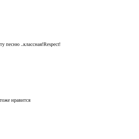
ту песню ..классная!Respect!
тоже нравится