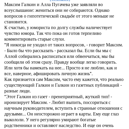
Максим Галкин и Алла Пугачева уже заявляли во
всеуслышание: жениться они не собираются. Однако
вопросов о гипотетической свадьбе от этого меньше не
становится.
К счастью, у юмориста по долгу службы наличествует
чувство юмора. Так что пока он готов терпеливо
комментировать старые слухи.
"Я никогда не уходил от таких вопросов, - говорит Максим.
- Было бы что рассказать - рассказал бы. Если бы мы с
Аллой собирались расписаться или обвенчаться, мы бы
сообщили об этом сразу. Правду вообще легко говорить.
Или хотя бы намекать на нее... Просто я не люблю, как и
все, наверное, афишировать личную жизнь".
Как признается сам Максим, часто ему кажется, что реально
существующий Галкин и Галкин из газетных публикаций -
разные люди.
"Этот Галкин из газет - пренеприятный, жуткий тип! -
иронизирует Максим. - Любит выпить, поссориться с
научным руководителем, вступить в странные отношения с
друзьями... Он неосторожно играет в карты. Ему еще глаз
выкололи. У него регулярно умирают богатые
родственники и оставляют наследство. И еще он очень