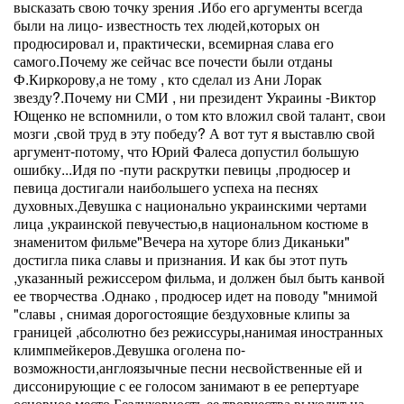
высказать свою точку зрения .Ибо его аргументы всегда
были на лицо- известность тех людей,которых он
продюсировал и, практически, всемирная слава его
самого.Почему же сейчас все почести были отданы
Ф.Киркорову,а не тому , кто сделал из Ани Лорак
звезду?.Почему ни СМИ , ни президент Украины -Виктор
Ющенко не вспомнили, о том кто вложил свой талант, свои
мозги ,свой труд в эту победу? А вот тут я выставлю свой
аргумент-потому, что Юрий Фалеса допустил большую
ошибку...Идя по -пути раскрутки певицы ,продюсер и
певица достигали наибольшего успеха на песнях
духовных.Девушка с национально украинскими чертами
лица ,украинской певучестью,в национальном костюме в
знаменитом фильме"Вечера на хуторе близ Диканьки"
достигла пика славы и признания. И как бы этот путь
,указанный режиссером фильма, и должен был быть канвой
ее творчества .Однако , продюсер идет на поводу "мнимой
"славы , снимая дорогостоящие бездуховные клипы за
границей ,абсолютно без режиссуры,нанимая иностранных
климпмейкеров.Девушка оголена по-
возможности,англоязычные песни несвойственные ей и
диссонирующие с ее голосом занимают в ее репертуаре
основное место.Бездуховность ее творчества выходит на