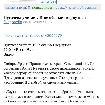
[466x699]
комментарии: 0
понравилось!
вверх^
к полной версии
Пугачёва улетает. И не обещает вернуться
Dragonella
28-10-2009 23:37
http://news.mail.ru/society/3004079
Пугачёва улетает. И не обещает вернуться
22:04 «Вести.Ru»
Видео
Сибирь, Урал и Приволжье смотрят «Сны о любви». Их
устраивает Алла Пугачёва в своём прощальном турне. В
каждом городе её просят не оставлять сцену. Но
Примадонна, похоже, неумолима. Этот репортаж — о
настроениях Пугачёвой на сцене и за кулисами.
«Ждут» — это очень мягко сказано. Зрители буквально
сходят с ума в ожидании. Вся страна погрузилась в «Сны о
любви» — прощальные гастроли Аллы Пугачёвой.