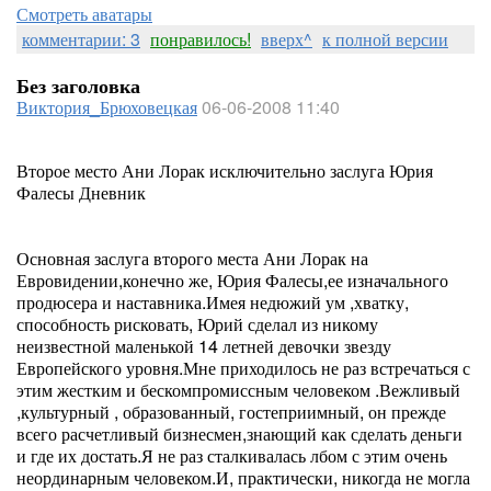
Смотреть аватары
комментарии: 3
понравилось!
вверх^
к полной версии
Без заголовка
Виктория_Брюховецкая
06-06-2008 11:40
Второе место Ани Лорак исключительно заслуга Юрия
Фалесы Дневник
Основная заслуга второго места Ани Лорак на
Евровидении,конечно же, Юрия Фалесы,ее изначального
продюсера и наставника.Имея недюжий ум ,хватку,
способность рисковать, Юрий сделал из никому
неизвестной маленькой 14 летней девочки звезду
Европейского уровня.Мне приходилось не раз встречаться с
этим жестким и бескомпромиссным человеком .Вежливый
,культурный , образованный, гостеприимный, он прежде
всего расчетливый бизнесмен,знающий как сделать деньги
и где их достать.Я не раз сталкивалась лбом с этим очень
неординарным человеком.И, практически, никогда не могла