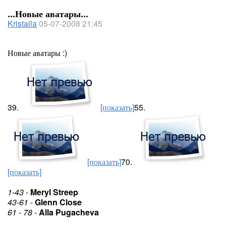
...Новые аватары...
Kristalla
05-07-2008 21:45
Новые аватары :)
39.
[показать]
55.
[показать]
70.
[показать]
1-43
-
Meryl Streep
43-61
-
Glenn Close
61 - 78
-
Alla Pugacheva