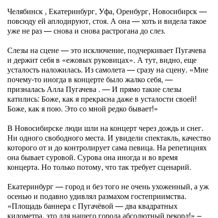
Челябинск , Екатеринбург, Уфа, Оренбург, Новосибирск —
повсюду ей аплодируют, стоя. А она — хоть и видела такое
уже не раз — снова и снова растрогана до слез.
Слезы на сцене — это исключение, подчеркивает Пугачева
и держит себя в «ежовых руковицах». А тут, видно, еще
усталость наложилась. Из самолета — сразу на сцену. «Мне
почему-то иногда в концерте было жалко себя, —
призналась Алла Пугачева . — И прямо такие слезы
катились: Боже, как я прекрасна даже в усталости своей!
Боже, как я пою. Это со мной редко бывает!»
В Новосибирске люди шли на концерт через дождь и снег.
Ни одного свободного места. И увидели спектакль, качество
которого от и до контролирует сама певица. На репетициях
она бывает суровой. Сурова она иногда и во время
концерта. Но только потому, что так требует сценарий.
Екатеринбург — город и без того не очень ухоженный, а уж
осенью и подавно удивлял размахом гостеприимства.
«Площадь баннера с Пугачёвой — два квадратных
километра, это для нашего города абсолютный рекорд!» –