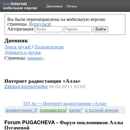
Live
Internet
Дневники
Личка
мобильная версия
Вы были перенаправлены на мобильную версию
страницы.
Вернуться!
Авторизация
Дневник
Лента друзей
/
Полная версия
Добавить в друзья
Страницы:
раньше»
Интернет радиостанция «Алла»
Zabava-komsomolka
06-02-2011 00:09
101.ru — Интернет радиостанция «Алла»
комментарии: 0
понравилось!
вверх^
к полной версии
Forum PUGACHEVA - Форум поклонников Аллы
Пугачевой