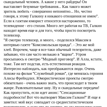
скандальный человек. А какие у него райдеры! Он
выставляет безумные требования... Как такого может
зритель любить - совершенно непонятно... Но, честно
говоря, к этому Галкину я никакого отношения не имею".
Если к газетам юморист относится настороженно, то
телевидение - его стихия. Много лет работая на ТВ, Галкин
находит время еще и для того, чтобы просто посмотреть
телевизор.
"Я смотрю телевизор, и много, - поделился Максим в
интервью газете "Комсомольская правда". - Это же мой
хлеб. Впрочем, чаще я все-таки обычный телезритель, даже
забываю, что сам часто мелькаю в "ящике". Утром
просыпаюсь и смотрю "Модный приговор". И Алла, кстати,
тоже. Там нет подстав, есть естественная реакция.
Интересно наблюдать, как преображаются люди. Очень
похоже на фильм "Служебный роман", где менялась героиня
Алисы Фрейндлих. Юмористические проекты смотрю
обязательно - очень важно знать, что происходит в твоем
жанре. Развлекательные шоу. Ну и скандальные передачи!
Как пропустить, если идет анонс: "Сенсационные
подробности! Вот что вытворяет Максим Галкин!" И еще я
заметил: мой вкус совпадает со среднестатистическим
телезрителем, и если что-то смотрю, то эта программа чаще