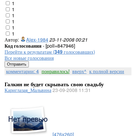
1
1
1
1
1
1
Автор:
Alex-1984
23-11-2008 00:21
Код голосования
- [poll=847946]
Перейти к результатам (
349
голосовавших)
Все новые голосования
комментарии: 4
понравилось!
вверх^
к полной версии
Галкин не будет скрывать свою свадьбу
Кариглазая_Мальвина
23-09-2008 11:31
[476x260]