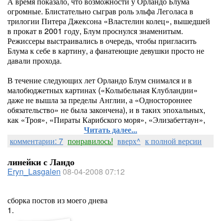
А время показало, что возможности у Орландо Блума
огромные. Блистательно сыграв роль эльфа Леголаса в
трилогии Питера Джексона «Властелин колец», вышедшей
в прокат в 2001 году, Блум проснулся знаменитым.
Режиссеры выстраивались в очередь, чтобы пригласить
Блума к себе в картину, а фанатеющие девушки просто не
давали прохода.
В течение следующих лет Орландо Блум снимался и в
малобюджетных картинах («Колыбельная Клубландии»
даже не вышла за пределы Англии, а «Одностороннее
обязательство» не была закончена), и в таких эпохальных,
как «Троя», «Пираты Карибского моря», «Элизабеттаун»,
Читать далее...
комментарии: 7
понравилось!
вверх^
к полной версии
линейки с Ландо
Eryn_Lasgalen
08-04-2008 07:12
сборка постов из моего днева
1.