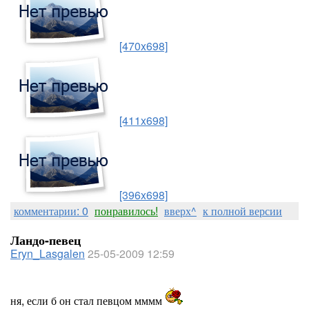
[470x698]
[411x698]
[396x698]
комментарии: 0
понравилось!
вверх^
к полной версии
Ландо-певец
Eryn_Lasgalen
25-05-2009 12:59
ня, если б он стал певцом мммм