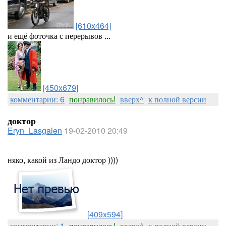
[610x464]
и ещё фоточка с перерывов ...
[450x679]
комментарии: 6
понравилось!
вверх^
к полной версии
доктор
Eryn_Lasgalen
19-02-2010 20:49
няко, какой из Ландо доктор ))))
[409x594]
комментарии: 1
понравилось!
вверх^
к полной версии