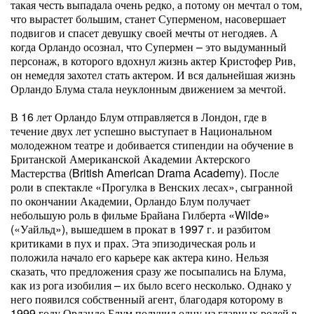
такая честь выпадала очень редко, а потому он мечтал о том,
что вырастет большим, станет Суперменом, насовершает
подвигов и спасет девушку своей мечты от негодяев. А
когда Орландо осознал, что Супермен – это выдуманный
персонаж, в которого вдохнул жизнь актер Кристофер Рив,
он немедля захотел стать актером. И вся дальнейшая жизнь
Орландо Блума стала неуклонным движением за мечтой.
В 16 лет Орландо Блум отправляется в Лондон, где в
течение двух лет успешно выступает в Национальном
молодежном театре и добивается стипендии на обучение в
Британской Американской Академии Актерского
Мастерства (British American Drama Academy). После
роли в спектакле «Прогулка в Венских лесах», сыгранной
по окончании Академии, Орландо Блум получает
небольшую роль в фильме Брайана Гилберта «Wilde»
(«Уайльд»), вышедшем в прокат в 1997 г. и разбитом
критиками в пух и прах. Эта эпизодическая роль и
положила начало его карьере как актера кино. Нельзя
сказать, что предложения сразу же посыпались на Блума,
как из рога изобилия – их было всего несколько. Однако у
него появился собственный агент, благодаря которому в
1999 году Орландо Блум получил одну из главных ролей в