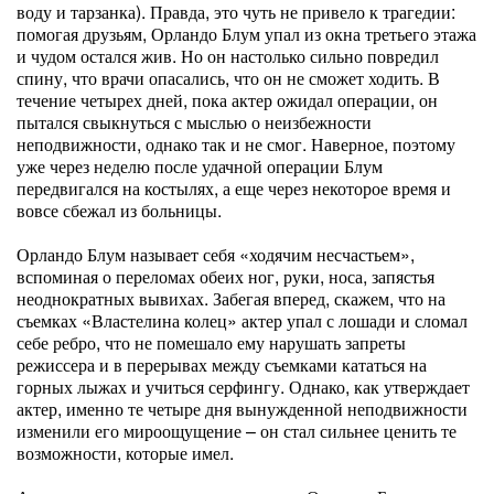
воду и тарзанка). Правда, это чуть не привело к трагедии:
помогая друзьям, Орландо Блум упал из окна третьего этажа
и чудом остался жив. Но он настолько сильно повредил
спину, что врачи опасались, что он не сможет ходить. В
течение четырех дней, пока актер ожидал операции, он
пытался свыкнуться с мыслью о неизбежности
неподвижности, однако так и не смог. Наверное, поэтому
уже через неделю после удачной операции Блум
передвигался на костылях, а еще через некоторое время и
вовсе сбежал из больницы.
Орландо Блум называет себя «ходячим несчастьем»,
вспоминая о переломах обеих ног, руки, носа, запястья
неоднократных вывихах. Забегая вперед, скажем, что на
съемках «Властелина колец» актер упал с лошади и сломал
себе ребро, что не помешало ему нарушать запреты
режиссера и в перерывах между съемками кататься на
горных лыжах и учиться серфингу. Однако, как утверждает
актер, именно те четыре дня вынужденной неподвижности
изменили его мироощущение – он стал сильнее ценить те
возможности, которые имел.