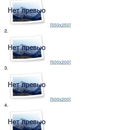
[550x250]
2.
[500x200]
3.
[500x200]
4.