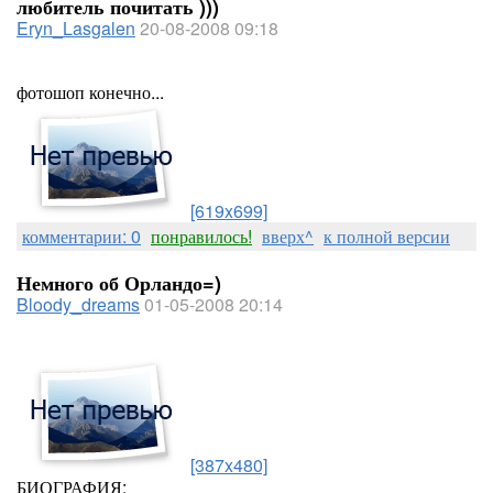
любитель почитать )))
Eryn_Lasgalen
20-08-2008 09:18
фотошоп конечно...
[619x699]
комментарии: 0
понравилось!
вверх^
к полной версии
Немного об Орландо=)
Bloody_dreams
01-05-2008 20:14
[387x480]
БИОГРАФИЯ: