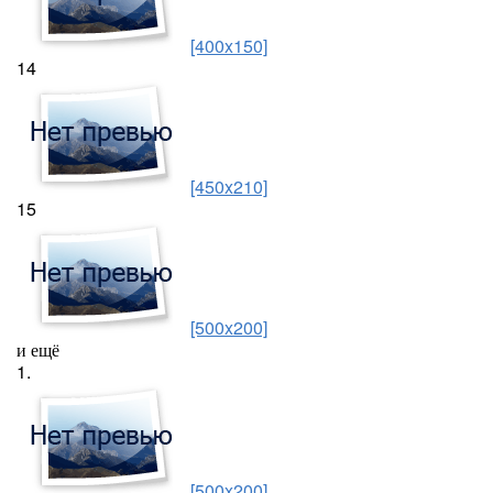
[400x150]
14
[450x210]
15
[500x200]
и ещё
1.
[500x200]