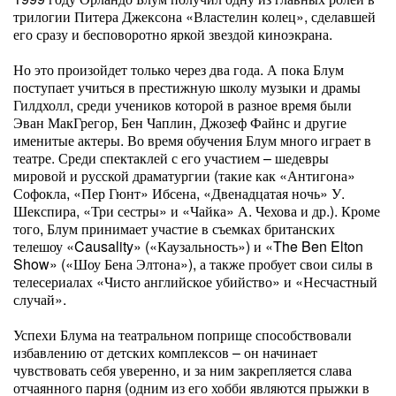
трилогии Питера Джексона «Властелин колец», сделавшей
его сразу и бесповоротно яркой звездой киноэкрана.
Но это произойдет только через два года. А пока Блум
поступает учиться в престижную школу музыки и драмы
Гилдхолл, среди учеников которой в разное время были
Эван МакГрегор, Бен Чаплин, Джозеф Файнс и другие
именитые актеры. Во время обучения Блум много играет в
театре. Среди спектаклей с его участием – шедевры
мировой и русской драматургии (такие как «Антигона»
Софокла, «Пер Гюнт» Ибсена, «Двенадцатая ночь» У.
Шекспира, «Три сестры» и «Чайка» А. Чехова и др.). Кроме
того, Блум принимает участие в съемках британских
телешоу «Causality» («Каузальность») и «The Ben Elton
Show» («Шоу Бена Элтона»), а также пробует свои силы в
телесериалах «Чисто английское убийство» и «Несчастный
случай».
Успехи Блума на театральном поприще способствовали
избавлению от детских комплексов – он начинает
чувствовать себя уверенно, и за ним закрепляется слава
отчаянного парня (одним из его хобби являются прыжки в