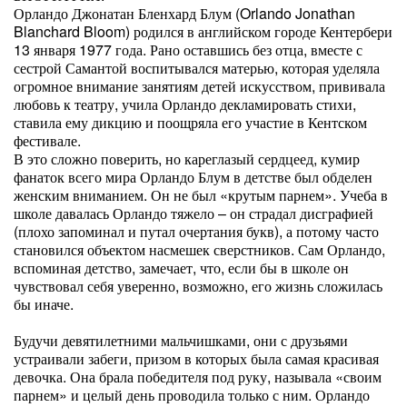
Орландо Джонатан Бленхард Блум (Orlando Jonathan
Blanchard Bloom) родился в английском городе Кентербери
13 января 1977 года. Рано оставшись без отца, вместе с
сестрой Самантой воспитывался матерью, которая уделяла
огромное внимание занятиям детей искусством, прививала
любовь к театру, учила Орландо декламировать стихи,
ставила ему дикцию и поощряла его участие в Кентском
фестивале.
В это сложно поверить, но кареглазый сердцеед, кумир
фанаток всего мира Орландо Блум в детстве был обделен
женским вниманием. Он не был «крутым парнем». Учеба в
школе давалась Орландо тяжело – он страдал дисграфией
(плохо запоминал и путал очертания букв), а потому часто
становился объектом насмешек сверстников. Сам Орландо,
вспоминая детство, замечает, что, если бы в школе он
чувствовал себя уверенно, возможно, его жизнь сложилась
бы иначе.
Будучи девятилетними мальчишками, они с друзьями
устраивали забеги, призом в которых была самая красивая
девочка. Она брала победителя под руку, называла «своим
парнем» и целый день проводила только с ним. Орландо