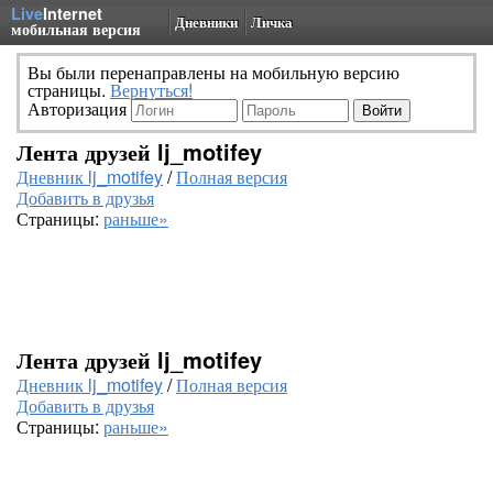
Live
Internet
Дневники
Личка
мобильная версия
Вы были перенаправлены на мобильную версию
страницы.
Вернуться!
Авторизация
Лента друзей lj_motifey
Дневник lj_motifey
/
Полная версия
Добавить в друзья
Страницы:
раньше»
Лента друзей lj_motifey
Дневник lj_motifey
/
Полная версия
Добавить в друзья
Страницы:
раньше»