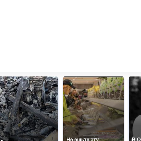
Не ешьте эту
В 