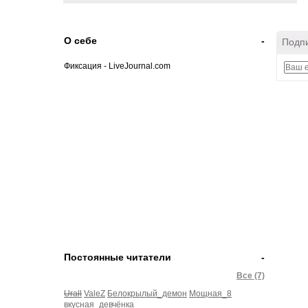
О себе
-
Подпи
Фиксация - LiveJournal.com
Постоянные читатели
-
Все (7)
Urall
ValeZ
Белокрылый_демон
Мощная_8
вкусная_девчёнка