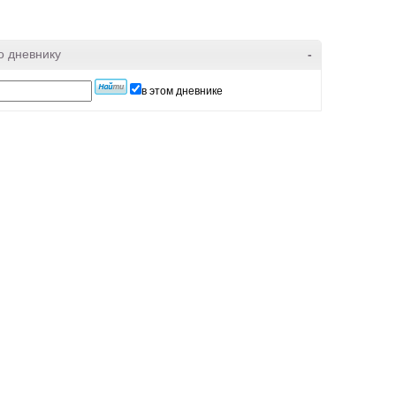
о дневнику
-
в этом дневнике