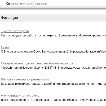
Авось
из (+ сутки) дневников
Фиксация
Триста лет спустя
Как трудно дается работа после декрета...Времени-то в общем-то прошло нем
Сочи
С 3-го августа уезжаю в Сочи. Записала в планы:1. http://www.altertravel.ru/view.
Каждый из нас думает, что это его не касается
http://teh-nomad.livejournal.com/423397.htmlhttp://www.webarmy.ru/forums/theme.
Вот она - жестокая реальность
Весь день готовилась приехать домой и подняться на 13 этаж по лестнице. И ч
А мне нравится это лето.
Даже несмотря на то, что я уже два с половиной месяца не могу доехать до со