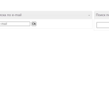
ска по e-mail
-
Поиск п