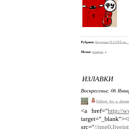
Рубрики:
Картинки,IS LOVE-ки...
Метки:
памятки
ИЗЛАВКИ
Воскресенье, 06 Янва
Falling_for_a_dream
<a href="
http://w
target="_blank">
src="
//img0.livein