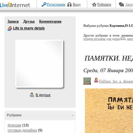
Регистрация
Вход
Рейтинги
Авос
Записи
Друзья
Комментарии
Выбрана рубрика
Картинки,IS LO
Life is many detals
Другие рубрики в этом дневни
общем начинка для днева)
(2),
ава
ПАМЯТКИ. НЕ
Среда, 07 Января 200
Falling_for_a_dream
В друзья
Рубрики
-
флешки
(19)
готовые дизайны
(9)