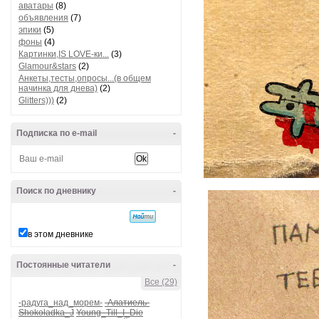
аватары
(8)
объявления
(7)
эпики
(5)
фоны
(4)
Картинки,IS LOVE-ки...
(3)
Glamour&stars
(2)
Анкеты,тесты,опросы...(в общем
начинка для днева)
(2)
Glitters)))
(2)
Подписка по e-mail
-
Поиск по дневнику
-
в этом дневнике
Постоянные читатели
-
Все (29)
-радуга_над_морем-
-Алатиель-
Shokoladka_J
Young_Till_I_Die