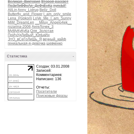
Великая_Виктория
Второй-рассвет
ПоЗиТиФФнАя_ДеФчЁнКа
пупсЫГ
AllLin
Anny_Lidrug
Bellz_Doll
Butterfly_and_Flower
I_am_only_smile
Lena_Popkorn
LoVe_Me_I_am_Sunny
MiM_DreamLen
__Miluy_Angelo4ek__
rozarina-2006
АнгеЛочек_3
МуМуКуКуКа
Оля_Золотая
ПрИчУдЛиВыЙ_ЮлЬкИн
ЭтО_вСеГоЛиШь_Я
вечный_кайф
гениальная-я-девочка
шевченко
Статистика
-
Создан: 03.01.2008
Записей:
Комментариев:
Написано: 136
Отчеты:
Посетители
Поисковые фразы