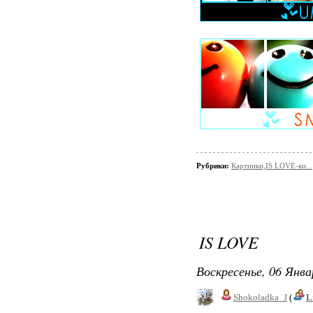
Рубрики:
Картинки,IS LOVE-ки...
IS LOVE
Воскресенье, 06 Янва
Shokoladka_J
(
L