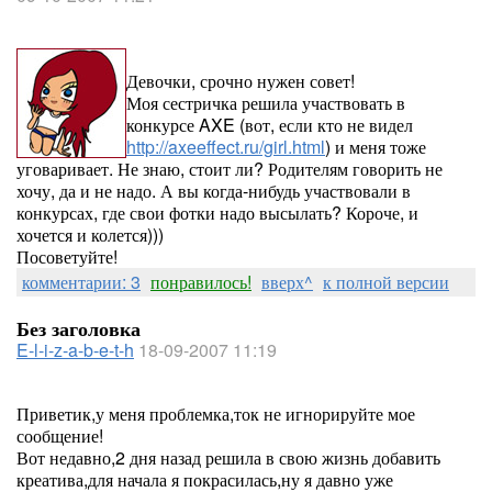
Девочки, срочно нужен совет!
Моя сестричка решила участвовать в
конкурсе AXE (вот, если кто не видел
http://axeeffect.ru/girl.html
) и меня тоже
уговаривает. Не знаю, стоит ли? Родителям говорить не
хочу, да и не надо. А вы когда-нибудь участвовали в
конкурсах, где свои фотки надо высылать? Короче, и
хочется и колется)))
Посоветуйте!
комментарии: 3
понравилось!
вверх^
к полной версии
Без заголовка
E-l-i-z-a-b-e-t-h
18-09-2007 11:19
Приветик,у меня проблемка,ток не игнорируйте мое
сообщение!
Вот недавно,2 дня назад решила в свою жизнь добавить
креатива,для начала я покрасилась,ну я давно уже