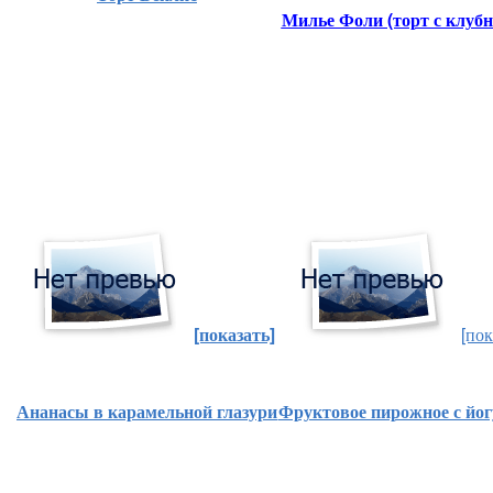
Милье Фоли (торт с клубн
[показать]
[пок
Ананасы
в карамельной глазури
Фруктовое пирожное с йо