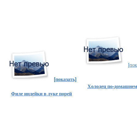
[пок
[показать]
Холодец
по-домашне
Филе индейки в луке порей