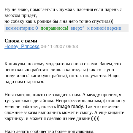
Ну не знаю, помогает-ли Служба Спасения если парень с
засосом придет,
но собаку как в ролике бы я на него точно спустила))
комментарии: 0
понравилось!
вверх^
к полной версии
Снова с вами
Honey_Princess
06-11-2007 09:53
Каникулы, поэтому модераторы снова с вами. Занем, это
непохвально работать лишь в каникулы (как-то глупо
получилось: каникулы-работа), но так получается. Надо,
надо нам стараться.
Но я смотрю, никто не заходит к нам. А между прочим, я
тут увлеклась дизайном. Непрофессиональным, фотошоп у
меня не работает, но есть Image ready. Так что не очень
сложные заказы выполнить может и смогу. А еще кидайте
картинку, и может я сделаю из нее дизайн))))))
Надо делать сообщество более популярным.