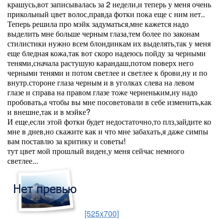
крашусь,вот записывалась за 2 недели,и теперь у меня очень
прикольный цвет волос,правда фотки пока еще с ним нет..
Теперь решила про мэйк задуматься,мне кажется надо
выделить мне больше черным глаза,тем более по законам
стилистики нужно всем блондинкам их выделять,так у меня
еще бледная кожа,так вот скоро надеюсь пойду за черными
тенями,сначала растушую карандаш,потом поверх него
черными тенями и потом светлее и светлее к брови,ну и по
внутр.стороне глаза черным и в уголках слева на левом
глазе и справа на правом глазе тоже черненьким,ну надо
пробовать,а чтобы вы мне посоветовали в себе изменить,как
и внешне,так и в мэйке?
И еще,если этой фотки будет недостаточно,то плз,зайдите ко
мне в днев,но скажите как и что мне забахать,я даже симпы
вам поставлю за критику и советы!
тут цвет мой прошлый виден,у меня сейчас немного
светлее...
[525x700]