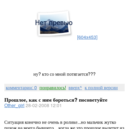
[604x453]
ну? кто со мной потягается???
комментарии: 0
понравилось!
вверх^
к полной версии
Прошлое, как с ним бороться? посоветуйте
Other_girl
28-02-2008 12:01
Ситуация конечно не очень в ролике...но мальчик жутко
похож на моего бывшего....когда же это прошлое вылетит из