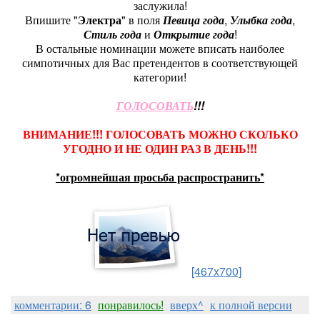
заслужила!
Впишите "
Электра
" в поля
Певица года
,
Улыбка года
,
Стиль года
и
Открытие года
!
В остальные номинации можете вписать наиболее
симпотичных для Вас претендентов в соответствующей
категории!
ГОЛОСОВАТЬ
!!!
ВНИМАНИЕ!!! ГОЛОСОВАТЬ МОЖНО СКОЛЬКО
УГОДНО И НЕ ОДИН РАЗ В ДЕНЬ!!!
*огромнейшая просьба распространить*
[467x700]
комментарии: 6
понравилось!
вверх^
к полной версии