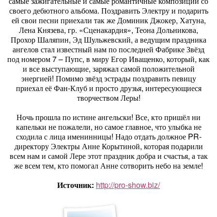
самые зажигательные и самые романтичные композиции со
своего дебютного альбома. Поздравить Электру и подарить
ей свои песни приехали так же Доминик Джокер, Хатуна,
Лена Князева, гр. «Сценакардия», Теона Дольникова,
Прохор Шаляпин, Эд Шульжевский, а ведущим праздника
ангелов стал известный нам по последней Фабрике Звёзд
под номером 7 – Пупс, в миру Егор Иващенко, который, как
и все выступающие, заряжал самой положительной
энергией! Помимо звёзд эстрады поздравить певицу
приехал её Фан-Клуб и просто друзья, интересующиеся
творчеством Леры!
Ночь прошла по истине ангельски! Все, кто пришёл ни
капельки не пожалели, но самое главное, что улыбка не
сходила с лица именинницы! Надо отдать должное PR-
директору Электры Анне Корытиной, которая подарили
всем нам и самой Лере этот праздник добра и счастья, а так
же всем тем, кто помогал Анне сотворить небо на земле!
Источник:
http://pro-show.biz/