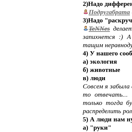
2)Надо диффере
Подругабрата
3)Надо "раскру
TeNNes
делает
запихнется :) 
тащим неравноду
4) У нашего соо
а) экология
б) животные
в) люди
Совсем я забыла
то отвечать...
только тогда б
распределить ро
5) А люди нам н
а) "руки"