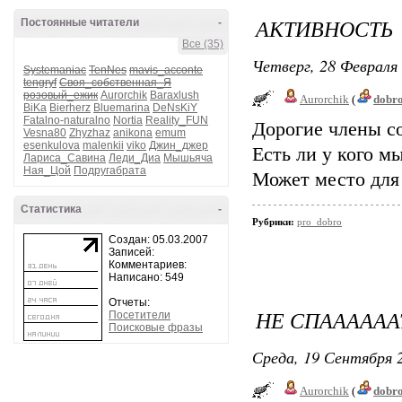
АКТИВНОСТЬ
Постоянные читатели
-
Все (35)
Четверг, 28 Февраля 
Systemaniac
TenNes
mavis_acconte
tengryf
Своя_собственная_Я
розовый_ежик
Aurorchik
Baraxlush
Aurorchik
(
dobr
BiKa
Bierherz
Bluemarina
DeNsKiY
Fatalno-naturalno
Nortia
Reality_FUN
Дорогие члены с
Vesna80
Zhyzhaz
anikona
emum
esenkulova
malenkii
viko
Джин_джер
Есть ли у кого м
Лариса_Савина
Леди_Диа
Мышьяча
Ная_Цой
Подругабрата
Может место для 
Статистика
-
Рубрики:
pro_dobro
Создан: 05.03.2007
Записей:
Комментариев:
Написано: 549
Отчеты:
НЕ СПААААААТ
Посетители
Поисковые фразы
Среда, 19 Сентября 2
Aurorchik
(
dobr