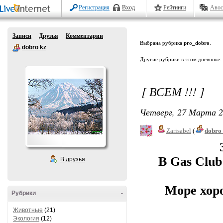
Регистрация
Вход
Рейтинги
Авос
Записи
Друзья
Комментарии
Выбрана рубрика
pro_dobro
.
dobro kz
Другие рубрики в этом дневнике:
[ ВСЕМ !!! ]
Четверг, 27 Марта 2
Zarisabel
(
dobro
В Gas Club
В друзья
Море хор
Рубрики
-
Животные
(21)
Экология
(12)