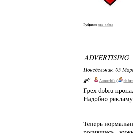
Рубрики:
pro_dobro
ADVERTISING
Понедельник, 05 Мар
Aurorchik
(
dobr
Грех dobru пропа
Надобно рекламу 
Теперь нормальны
родившись, нужн