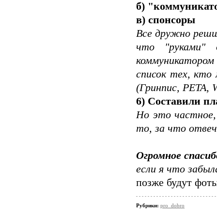
б) "коммуникат
в) спонсоры
Все дружно реши
что "руками"
коммуникатором 
список тех, кто
(Гринпис, PETA, 
6) Составили п
Но это частное,
то, за что отве
Огромное спасиб
если я что забыла
позже будут фоты
Рубрики:
pro_dobro