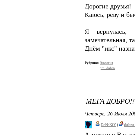
Дорогие друзья!
Каюсь, реву и бь
Я вернулась, 
замечательная, т
Днём "икс" назна
Рубрики:
Экология
pro_dobro
МЕГА ДОБРО!!
Четверг, 26 Июля 200
DeNsKiY
(
dobro
А можно у Вас р