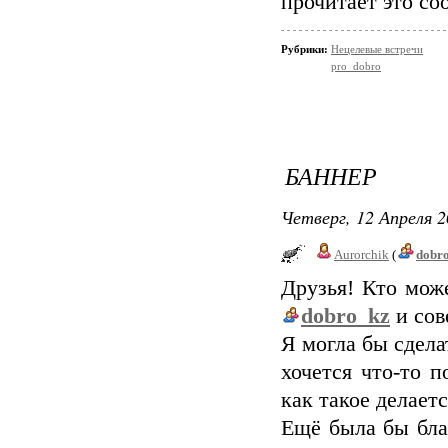
прочитает это со
Рубрики:
Нецелевые встречи
pro_dobro
БАННЕР
Четверг, 12 Апреля 2
Aurorchik
(
dobr
Друзья! Кто мож
dobro_kz
и сов
Я могла бы сдел
хочется что-то п
как такое делаетс
Ещё была бы бла