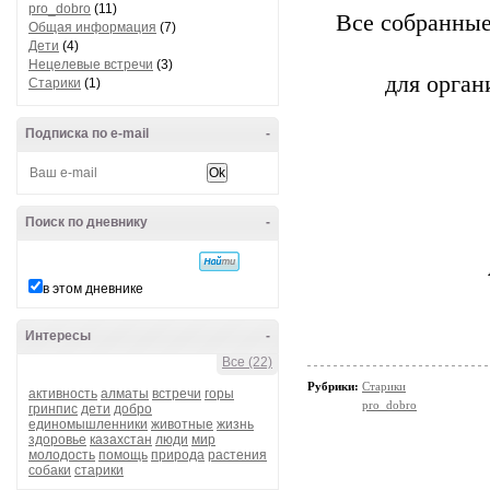
pro_dobro
(11)
Все собранные
Общая информация
(7)
Дети
(4)
Нецелевые встречи
(3)
для орган
Старики
(1)
Подписка по e-mail
-
Поиск по дневнику
-
в этом дневнике
Интересы
-
Все (22)
Рубрики:
Старики
активность
алматы
встречи
горы
pro_dobro
гринпис
дети
добро
единомышленники
животные
жизнь
здоровье
казахстан
люди
мир
молодость
помощь
природа
растения
собаки
старики