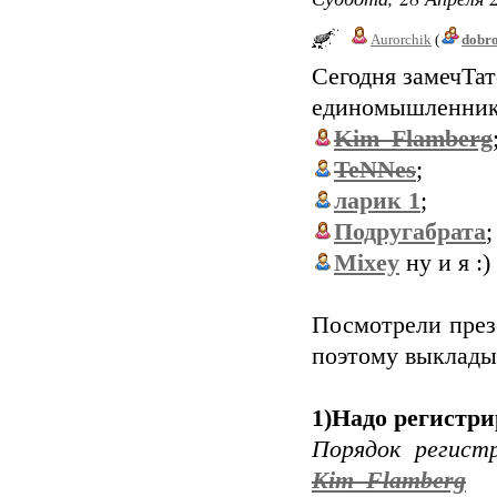
Aurorchik
(
dobr
Сегодня замечТат
единомышленник
Kim_Flamberg
TeNNes
;
ларик 1
;
Подругабрата
;
Mixey
ну и я :)
Посмотрели през
поэтому выкладыв
1)Надо регистри
Порядок регис
Kim_Flamberg