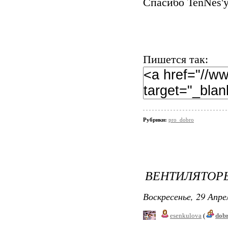
Спасибо TenNes'
Пишется так:
Рубрики:
pro_dobro
ВЕНТИЛЯТОРЫ
Воскресенье, 29 Апре
esenkulova
(
dob