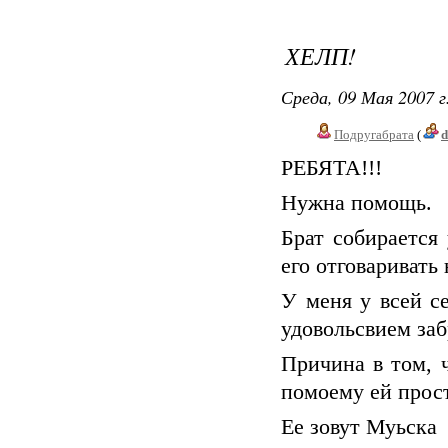
ХЕЛП!
Среда, 09 Мая 2007 г
Подругабрата
(
d
РЕБЯТА!!!
Нужна помощь.
Брат собирается
его отговаривать 
У меня у всей с
удовольсвием заб
Причина в том, ч
помоему ей прос
Ее зовут Муьска