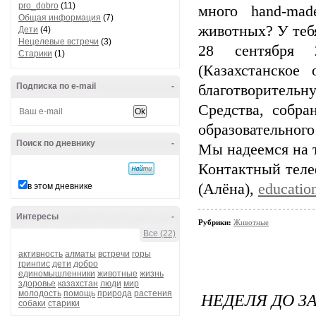
pro_dobro
(11)
много hand-ma
Общая информация
(7)
животных? У тебя
Дети
(4)
Нецелевые встречи
(3)
28 сентября 
Старики
(1)
(Казахстанское
Подписка по e-mail
-
благотворитель
Средства, собра
образовательного
Поиск по дневнику
-
Мы надеемся на т
Контактный телеф
(Алёна),
educatio
в этом дневнике
Интересы
-
Рубрики:
Животные
Все (22)
активность
алматы
встречи
горы
гринпис
дети
добро
единомышленники
животные
жизнь
здоровье
казахстан
люди
мир
НЕДЕЛЯ ДО З
молодость
помощь
природа
растения
собаки
старики