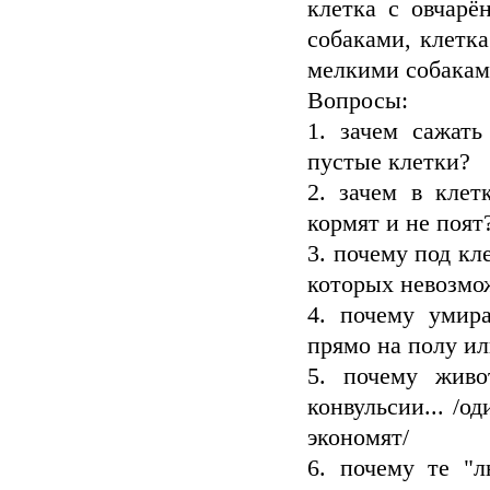
клетка с овчар
собаками, клетка
мелкими собакам
Вопросы:
1. зачем сажать
пустые клетки?
2. зачем в клет
кормят и не поят
3. почему под кл
которых невозмо
4. почему умир
прямо на полу ил
5. почему жив
конвульсии... /о
экономят/
6. почему те "л