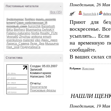
Понедельник, 26 Мая 
Постоянные читатели
-
Все (35)
Aurorchik
(
dobr
Systemaniac
TenNes
mavis_acconte
Приют для без
tengryf
Своя_собственная_Я
розовый_ежик
Aurorchik
Baraxlush
воскресенье. Все
BiKa
Bierherz
Bluemarina
DeNsKiY
Fatalno-naturalno
Nortia
Reality_FUN
усыплять... Если
Vesna80
Zhyzhaz
anikona
emum
esenkulova
malenkii
viko
Джин_джер
на временную пе
Лариса_Савина
Леди_Диа
Мышьяча
Ная_Цой
Подругабрата
сообщайте.
В ваших силах сп
Статистика
-
Создан: 05.03.2007
Рубрики:
Животные
Записей:
Комментариев:
Написано: 549
Отчеты:
Посетители
Поисковые фразы
НАШЛИ ЩЕН
Понедельник, 19 Мая 