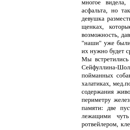
многое видела
асфальта, но та
девушка размест
щенках, которы
возможность, дав
"наши" уже были
их нужно будет ср
Мы встретились
Сейфуллина-Шоло
пойманных собак
халатиках, мед.п
содержания живо
периметру желез
памяти: две пу
лежащими чуть
ротвейлером, кл