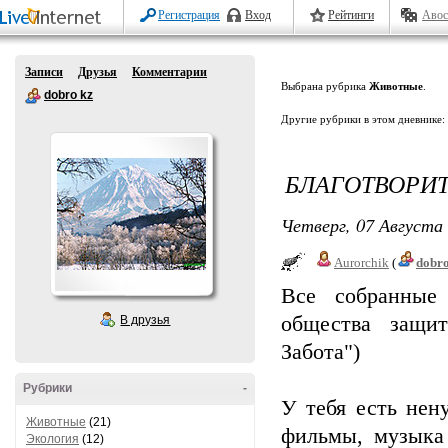
Регистрация
Вход
Рейтинги
Авос
Записи
Друзья
Комментарии
Выбрана рубрика
Животные
.
dobro kz
Другие рубрики в этом дневнике:
БЛАГОТВОРИ
Четверг, 07 Августа 
Aurorchik
(
dobr
Все собранные 
общества защи
В друзья
Забота")
Рубрики
-
У тебя есть нен
Животные
(21)
фильмы, музыка 
Экология
(12)