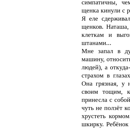
симпатичны, че
щенка кинули с р
Я еле сдержива
щенков. Наташа,
клеткам и выго
штанами...
Мне запал в д
машину, относить
людей), а откуда
страхом в глаза
Она грязная, у 
своим тощим, к
принесла с собо
чуть не ползёт к
хрустеть кормом
шкирку. Ребёнок 