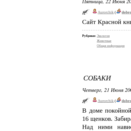
Пятница, 22 Июня 20
Aurorchik
(
dobr
Сайт Красной кн
Рубрики:
Экология
Животные
Общая информация
СОБАКИ
Четверг, 21 Июня 20
Aurorchik
(
dobr
В доме покойной
16 щенков. Забир
Над ними навис