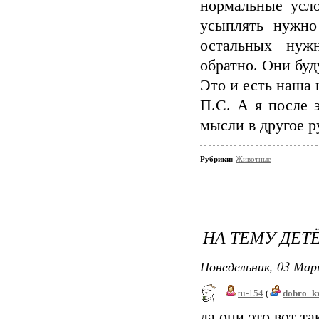
нормальные усло
усыплять нужно
остальных нужн
обратно. Они буд
Это и есть наша 
П.С. А я после 
мысли в другое р
Рубрики:
Животные
НА ТЕМУ ДЕ
Понедельник, 03 Мар
tu-154
(
dobro_k
да они это вот т