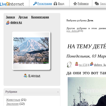
Регистрация
Вход
Рейтинги
Авос
Записи
Друзья
Комментарии
Выбрана рубрика
Дети
.
dobro kz
Другие рубрики в этом дневн
pro_dobro
(11)
НА ТЕМУ ДЕ
Понедельник, 03 Мар
tu-154
(
dobro_k
да они это вот т
В друзья
Рубрики
-
Животные
(21)
Экология
(12)