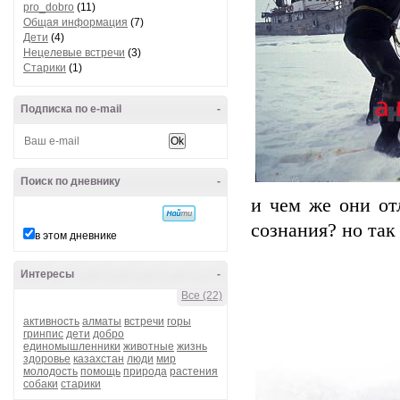
pro_dobro
(11)
Общая информация
(7)
Дети
(4)
Нецелевые встречи
(3)
Старики
(1)
Подписка по e-mail
-
Поиск по дневнику
-
и чем же они от
сознания? но так
в этом дневнике
Интересы
-
Все (22)
активность
алматы
встречи
горы
гринпис
дети
добро
единомышленники
животные
жизнь
здоровье
казахстан
люди
мир
молодость
помощь
природа
растения
собаки
старики