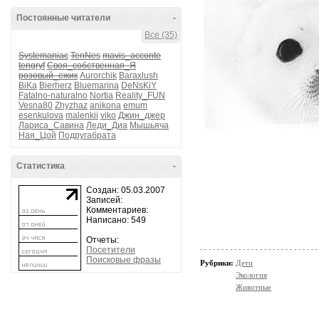
Постоянные читатели
-
Все (35)
Systemaniac
TenNes
mavis_acconte
tengryf
Своя_собственная_Я
розовый_ежик
Aurorchik
Baraxlush
BiKa
Bierherz
Bluemarina
DeNsKiY
Fatalno-naturalno
Nortia
Reality_FUN
Vesna80
Zhyzhaz
anikona
emum
esenkulova
malenkii
viko
Джин_джер
Лариса_Савина
Леди_Диа
Мышьяча
Ная_Цой
Подругабрата
Статистика
-
Создан: 05.03.2007
Записей:
Комментариев:
Написано: 549
Отчеты:
Посетители
Поисковые фразы
Рубрики:
Дети
Экология
Животные