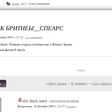
Авось
из (+ сутки) дневников
К БРИТНЕЫ__СПЕАРС
кабря 2005 г. 23:12
+ в цитатник
heart: Решила создать сообщество o Britney Spears.
ои фотки:P:shech:
« Пред. запись
—
К дневнику
—
След. запись 
ь
olja_black_angel
обратиться по имени
Воскресенье, 18 Декабря 2005 г. 23:17 (
ссылка
)