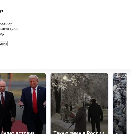
у:
 ссылку
омментарии
нку
 будет встреча
Такую зиму в России