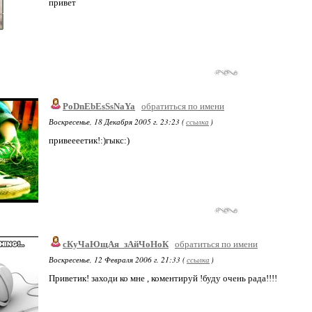
привет
PoDnEbEsSsNaYa
обратиться по имени
Воскресенье, 18 Декабря 2005 г. 23:23 (
ссылка
)
привеееетик!:)гыкс:)
сКуЧаЮщАя_зАйЧоНоК
обратиться по имени
Воскресенье, 12 Февраля 2006 г. 21:33 (
ссылка
)
Приветик! заходи ко мне , коментируй !буду очень рада!!!!