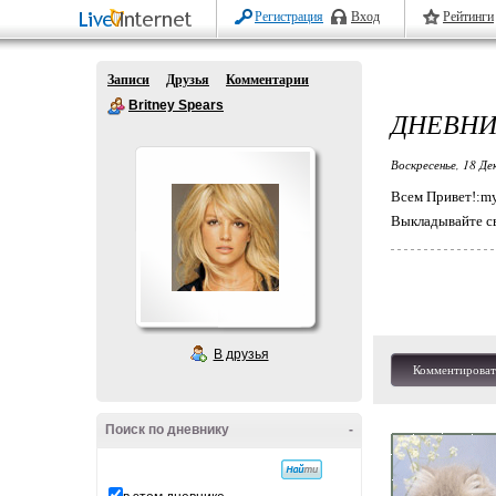
Регистрация
Вход
Рейтинги
Записи
Друзья
Комментарии
Britney Spears
ДНЕВНИ
Воскресенье, 18 Де
Всем Привет!:my
Выкладывайте св
В друзья
Комментироват
Поиск по дневнику
-