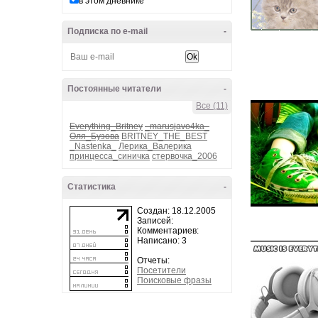
в этом дневнике
Подписка по e-mail
-
Постоянные читатели
-
Все (11)
Everything_Britney
_marusjavo4ka_
Оля_Бузова
BRITNEY_THE_BEST
_Nastenka_
Лерика_Валерика
принцесса_синичка
стервочка_2006
Статистика
-
Создан: 18.12.2005
Записей:
Комментариев:
Написано: 3
Отчеты:
Посетители
Поисковые фразы