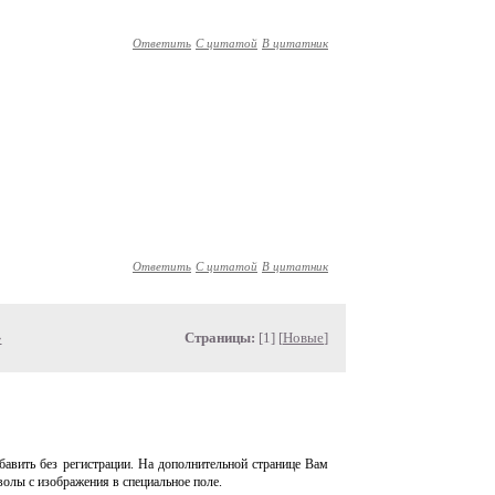
Ответить
С цитатой
В цитатник
Ответить
С цитатой
В цитатник
»
Страницы:
[1] [
Новые
]
авить без регистрации. На дополнительной странице Вам
волы с изображения в специальное поле.