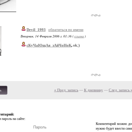
Devil_1993
обратиться по имени
Вторник, 14 Февраля 2006 г. 01:36 (
ссылка
)
сКуЧаЮщАя_зАйЧоНоК
,
ok;)
« Пред. запись
—
К дневнику
—
След. запись 
ь
ентарий:
 пароль на сайте:
Комментарий можно доб
нужно будет ввести сим