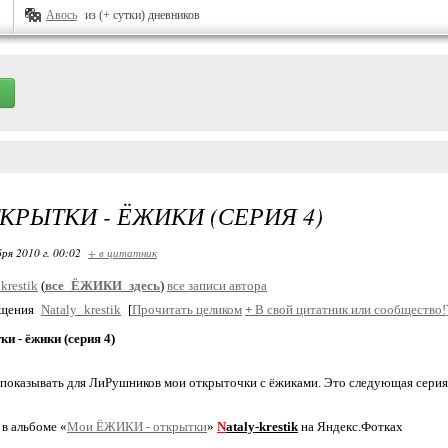
Авось
из (+ сутки) дневников
КРЫТКИ - ЁЖИКИ (СЕРИЯ 4)
ря 2010 г. 00:02
+ в цитатник
krestik
(
все_ЁЖИКИ_здесь
)
все записи автора
бщения
Nataly_krestik
[
Прочитать целиком
+
В свой цитатник или сообщество!
и - ёжики (серия 4)
оказывать для ЛиРушников мои открыточки с ёжиками. Это следующая серия
в альбоме «
Мои ЁЖИКИ - открытки
»
N
ataly-kresti
k
на Яндекс.Фотках