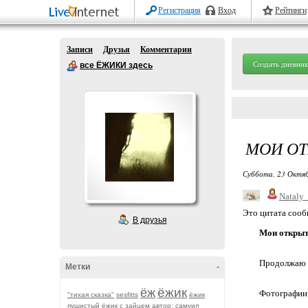
Регистрация
Вход
Рейтинги
Записи
Друзья
Комментарии
Создать дневник
все ЁЖИКИ здесь
МОИ ОТ
Суббота, 23 Октяб
Nataly_
Это цитата соо
В друзья
Мои открытк
Продолжаю п
Метки
-
ёжик
ёж
Фотографии 
"тихая сказка"
sesfitts
ёжик
пушистый
ёжик с зайцем
автор: самуил