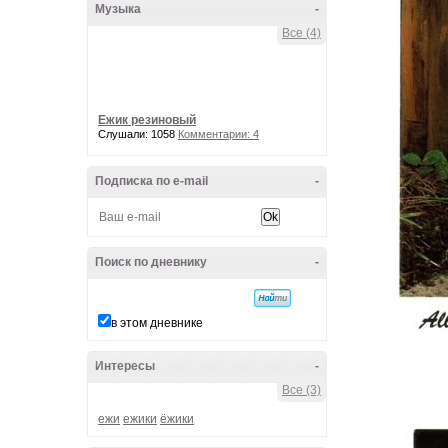
Музыка
-
Все (4)
Ежик резиновый
Слушали: 1058
Комментарии: 4
Подписка по e-mail
-
Поиск по дневнику
-
в этом дневнике
Интересы
-
Все (3)
ежи
ежики
ёжики