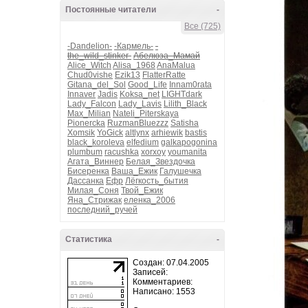
Постоянные читатели
-
Все (725)
-Dandelion-
-Кармель-
-
the_wild_stinker-
Абелюза_Мамай
Alice_Witch
Alisa_1968
AnaMalua
Chud0vishe
Ezik13
FlatterRatte
Gitana_del_Sol
Good_Life
Innam0rata
Innaver
Jadis
Koksa_net
LIGHTdark
Lady_Falcon
Lady_Lavis
Lilith_Black
Max_Milian
Nateli_Piterskaya
Pionercka
RuzmanBluezzz
Satisha
Xomsik
YoGick
altlynx
arhiewik
bastis
black_koroleva
elfedium
galkapogonina
plumbum
racushka
xorxoy
youmanita
Агата_Виннер
Белая_Звездочка
Бисеренка
Ваша_Ежик
Галушечка
Дассанка
Ефр
Лёгкость_бытия
Милая_Соня
Твой_Ежик
Яна_Стрижак
еленка_2006
последний_ручей
Статистика
-
Создан: 07.04.2005
Записей:
Комментариев:
Написано: 1553