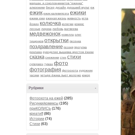
маршак. и.соколов-микитов "ежинка"
алкоежики
бисер
дизайн
дурацкий мульт
еж
ежик
ежики
ежик калевипоэга
ежики ежи
ежиная жизнь
живность
игла
колючка
йожин
колючки
комикс
лесные
лирика
любовь
матвеева
медвежонок
новелла
олег
открытки
тищенков
песенка
поздравление
поэзия
прогулка
реклама
рукоделие вышивка крестом ёжики
сказка
стихи
снежинки
стих
фото
супермен
туман
фотография
фотоохота
художник
часики
четыре ёжика пьют молочко
юмор
Рубрики
-
Фотоохота на ежей
(285)
Рисунки/комиксы
(195)
приКОЛИСЬ
(176)
креатиff
(86)
Истории
(74)
Стихи
(63)