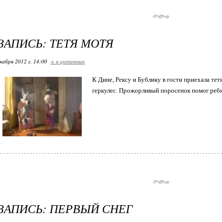
ЗАПИСЬ: ТЕТЯ МОТЯ
кабря 2012 г. 14:00
+ в цитатник
К Дине, Рексу и Бублику в гости приехала тетя
геркулес. Прожорливый поросенок помог реб
ЗАПИСЬ: ПЕРВЫЙ СНЕГ