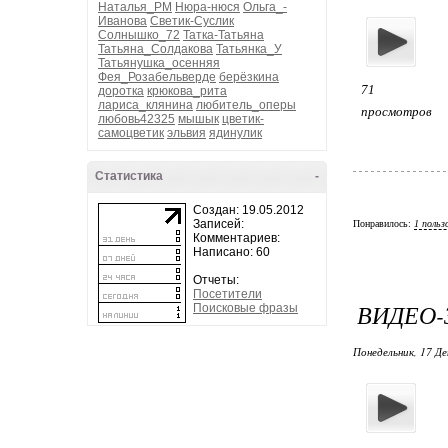
Наталья_РМ
Нюра-нюся
Ольга_-
Иванова
Светик-Суслик
Солнышко_72
Татка-Татьяна
Татьяна_Солдакова
Татьянка_У
Татьянушка_осенняя
Фея_Розабельверде
берёзкина
71
доротка
крюкова_рита
лариса_клянина
любитель_оперы
просмотров
любовь42325
мышык
цветик-
самоцветик
эльвия
ядинулик
Статистика
-
Создан: 19.05.2012
Записей:
Понравилось:
1 польз
Комментариев:
Написано: 60
Отчеты:
Посетители
ВИДЕО-
Поисковые фразы
Понедельник, 17 Де