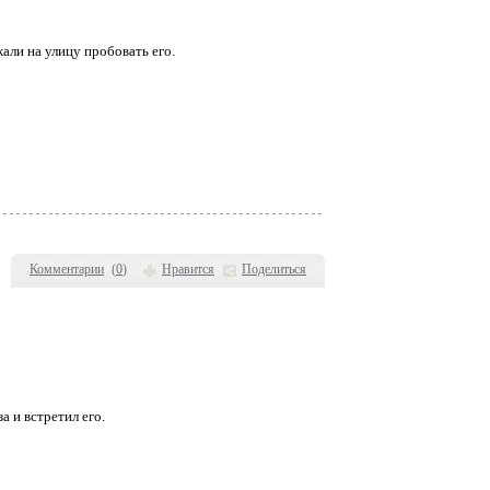
али на улицу пробовать его.
Комментарии
(
0
)
Нравится
Поделиться
 и встретил его.