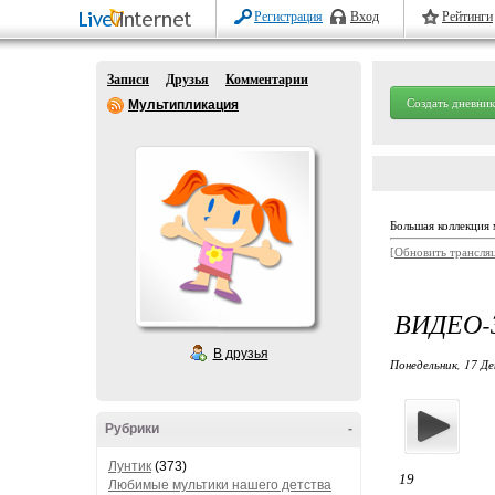
Регистрация
Вход
Рейтинги
Записи
Друзья
Комментарии
Создать дневник
Мультипликация
Большая коллекция 
[Обновить трансля
ВИДЕО-
В друзья
Понедельник, 17 Де
Рубрики
-
Лунтик
(373)
19
Любимые мультики нашего детства