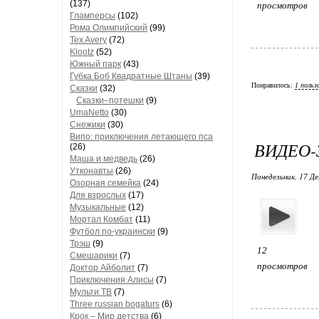
(137)
просмотров
Гламперсы
(102)
Рома Олимпийский
(99)
Tex Avery
(72)
Klootz
(52)
Южный парк
(43)
Губка Боб Квадратные Штаны
(39)
Понравилось:
1 польз
Сказки
(32)
Сказки–потешки
(9)
UmaNetto
(30)
Снежики
(30)
Випо: приключения летающего пса
ВИДЕО-
(26)
Маша и медведь
(26)
Утконавты
(26)
Понедельник, 17 Де
Озорная семейка
(24)
Для взрослых
(17)
Музыкальные
(12)
Мортал Комбат
(11)
Футбол по-украински
(9)
Трэш
(9)
12
Смешарики
(7)
просмотров
Доктор Айболит
(7)
Приключения Алисы
(7)
Мульти ТВ
(7)
Three russian bogaturs
(6)
Крок – Мир детства
(6)