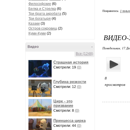
Философские
(6)
Белка и Стрелка
(6)
Понравилось:
1 польз
Три брата акробата
(5)
Три богатыря
(4)
Казаки
(3)
Остров сокровищ
(2)
Куми-Куми
(2)
ВИДЕО-
Видео
-
Понедельник, 17 Де
Все (1248)
Страшная история
Смотрели: 19
(0)
8
Глубина резкости
просмотров
Смотрели: 12
(0)
Цирк - это
призвание
Смотрели: 8
(0)
Принцесса цирка
Смотрели: 44
(0)