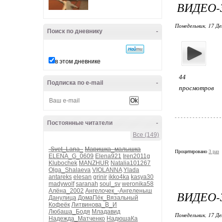
ВИДЕО-
Понедельник, 17 Де
Поиск по дневнику
-
в этом дневнике
44
Подписка по e-mail
-
просмотров
Постоянные читатели
-
Все (149)
-Svet_Lana_
Маришка_малышка
Процитировано
3 раз
ELENA_G_0609
Elena921
Iren2011g
Klubochek
MANZHUR
Natalia101267
Olga_Shalaeva
VIOLANNA
Ylada
antareks
elesan
grinir
ikko4ka
kasya30
madywolf
saranah
soul_sv
weronika58
Алёна_2002
Ангелочек_-Ангеленыш
ВИДЕО-
Данулица
ДомаПёк_Вязальный
Кофеёк
Литвинова_В_И
Любаша_Бодя
Младавид
Понедельник, 17 Де
Надежда_Матченко
НадюшаКа