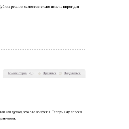
Бублик решили самостоятельно испечь пирог для
Комментарии
(
0
)
Нравится
Поделиться
так как думал, что это конфеты. Теперь ему совсем
травления.