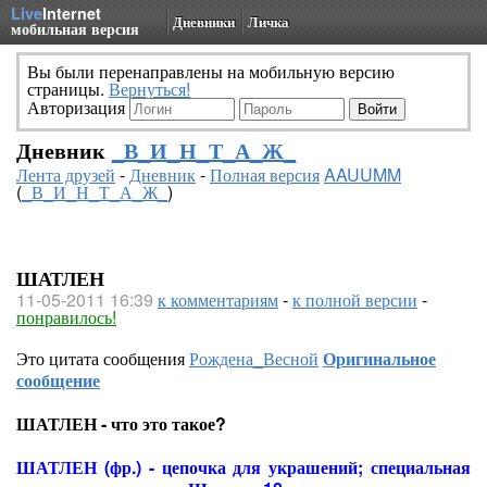
Live
Internet
Дневники
Личка
мобильная версия
Вы были перенаправлены на мобильную версию
страницы.
Вернуться!
Авторизация
Дневник
_В_И_Н_Т_А_Ж_
Лента друзей
-
Дневник
-
Полная версия
AAUUMM
(
_В_И_Н_Т_А_Ж_
)
ШАТЛЕН
11-05-2011 16:39
к комментариям
-
к полной версии
-
понравилось!
Это цитата сообщения
Рождена_Весной
Оригинальное
сообщение
ШАТЛЕН - что это такое?
ШАТЛЕН (фр.) - цепочка для украшений; специальная