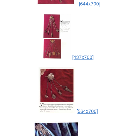
[644x700]
[437x700]
[564x700]