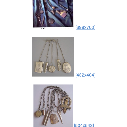
[699x700]
[432x404]
[504x543]