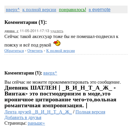
вверх^
к полной версии
понравилось!
в evernote
Комментарии (1):
11-05-2011-17:13
удалить
дюша_с
Сейчас такой аксессуар тоже бы не помешал-подвесил к
пояску и всё под рукой
Обратиться
-
Ответить
-
К полной версии
Комментарии (1):
вверх^
Вы сейчас не можете прокомментировать это сообщение.
Дневник ШАТЛЕН | _В_И_Н_Т_А_Ж_ -
Винтаж- это постмодернизм в моде,это
ироничное цитирование чего-то,вольная
романтичная импровизация. |
Лента друзей _В_И_Н_Т_А_Ж_
/
Полная версия
Добавить в друзья
Страницы:
раньше»