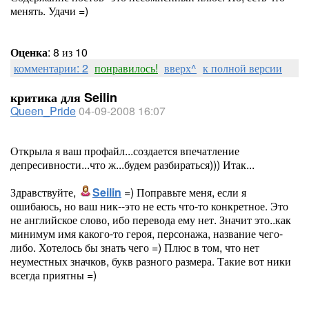
менять. Удачи =)
Оценка
: 8 из 10
комментарии: 2
понравилось!
вверх^
к полной версии
критика для Seilin
Queen_Pride
04-09-2008 16:07
Открыла я ваш профайл...создается впечатление
депресивности...что ж...будем разбираться))) Итак...
Здравствуйте,
Seilin
=) Поправьте меня, если я
ошибаюсь, но ваш ник--это не есть что-то конкретное. Это
не английское слово, ибо перевода ему нет. Значит это..как
минимум имя какого-то героя, персонажа, название чего-
либо. Хотелось бы знать чего =) Плюс в том, что нет
неуместных значков, букв разного размера. Такие вот ники
всегда приятны =)