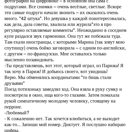
фотографии на цифровике – в основном она сама с
подругами. Все снимки – очень весёлые, светлые. Вскоре
эти самые подруги начали звонить – их оказалось очень
много. *42 штука*. Но девушка у каждой поинтересовалась,
как дела, дала советы, хвалила или журила*это я про
регулярно оставляемые комменты*. Неожиданно в соседнем
купе раздался звук гармоники. Она тут же побежала туда.
Там ехали иностранцы, с которыми Марина (так зовут мою
спутницу) очень бойко заговорила – с одним по-английски,
с другим – по-французски. Мне оставалось только
мысленно позавидовать.
-Ты представляешь, вот этот, который играл, из Парижа! Я
так хочу в Париж! И добьюсь своего, вот увидишь!
Верю. Мы обменялись координатами *то бишь стали
друзьями*
Поезд потихоньку замедлял ход. Она взяла в руку сумку и
посмотрела в окно, ища кого-то глазами. Затем помахала
рукой симпатичному молодому человеку, стоящему на
перроне.
-Любимый?
- К сожалению нет. Так хочется влюбиться, а не выходит
как-то... Запиши мой номер. Диктует. Я послушно набираю
цифры.