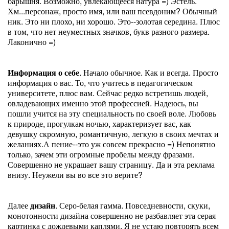
барышня. Возможно, увлекающееся натура =) Эстель.
Хм...персонаж, просто имя, или ваш псевдоним? Обычный
ник. Это ни плохо, ни хорошо. Это--золотая середина. Плюс
в том, что нет неуместных значков, букв разного размера.
Лаконично =)
Информация о себе
. Начало обычное. Как и всегда. Просто
информация о вас. То, что учитесь в педагогическом
университете, плюс вам. Сейчас редко встретишь людей,
овладевающих именно этой профессией. Надеюсь, вы
пошли учится на эту специальность по своей воле. Любовь
к природе, прогулкам ночью, характеризует вас, как
девушку скромную, романтичную, легкую в своих мечтах и
желаниях.А пение--это уж совсем прекрасно =) Непонятно
только, зачем эти огромные пробелы между фразами.
Совершенно не украшает вашу страницу. Да и эта реклама
внизу. Неужели вы во все это верите?
Далее
дизайн
. Серо-белая гамма. Повседневности, скуки,
монотонности дизайна совершенно не разбавляет эта серая
картинка с дождевыми каплями. Я не устаю повторять всем