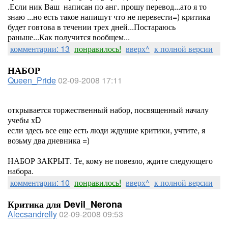
.Если ник Ваш написан по анг. прошу перевод...ато я то
знаю ...но есть такое напишут что не перевести=) критика
будет говтова в течении трех дней...Постараюсь
раньше...Как получится вообщем...
комментарии: 13
понравилось!
вверх^
к полной версии
НАБОР
Queen_Pride
02-09-2008 17:11
открывается торжественный набор, посвященный началу
учебы хD
если здесь все еще есть люди ждущие критики, учтите, я
возьму два дневника =)
НАБОР ЗАКРЫТ. Те, кому не повезло, ждите следующего
набора.
комментарии: 10
понравилось!
вверх^
к полной версии
Критика для Devil_Nerona
Alecsandrelly
02-09-2008 09:53