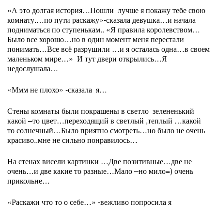
«А это долгая история…Пошли
лучше я покажу тебе свою
комнату.…по пути раскажу»-сказала девушка…и начала
подниматься по ступенькам.. «Я правила королевством…
Было все хорошо…но в один момент меня перестали
понимать…Все всё разрушили …и я осталась одна…в своем
маленьком мире…»
И тут двери открылись…Я
недослушала…
«Ммм не плохо» -сказала
я…
Стены комнаты были покрашены в светло
зелененький
какой –то цвет…переходящий в светлый ,теплый …какой
то солнечный…Было приятно смотреть…но было не очен
ь
красиво
..мне не сильно понравилось…
На стенах висели картинки …Две позитивные…две не
очень…и две какие то разные…Мало –но мило=) очень
прикольне…
«Раскажи что то о себе…» -вежливо попросила я