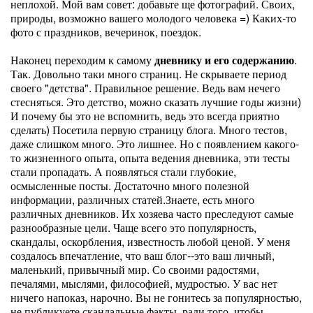
неплохой. Мой вам совет: добавьте ще фотографий. Своих,
природы, возможно вашего молодого человека =) Каких-то
фото с праздников, вечеринок, поездок.
Наконец переходим к самому
дневнику и его содержанию
.
Так. Довольно таки много страниц. Не скрываете период
своего "детства". Правильное решение. Ведь вам нечего
стесняться. Это детство, можно сказать лучшие годы жизни)
И почему бы это не вспомнить, ведь это всегда приятно
сделать) Посетила первую страницу блога. Много тестов,
даже слишком много. Это лишнее. Но с появлением какого-
то жизненного опыта, опыта ведения дневника, эти тесты
стали пропадать. А появляться стали глубокие,
осмысленные посты. Достаточно много полезной
информации, различных статей.Знаете, есть много
различных дневников. Их хозяева часто преследуют самые
разнообразные цели. Чаще всего это популярность,
скандалы, оскорбления, известность любой ценой. У меня
создалось впечатление, что ваш блог--это ваш личный,
маленький, привычный мир. Со своими радостями,
печалями, мыслями, философией, мудростью. У вас нет
ничего напоказ, нарочно. Вы не гонитесь за популярностью,
не публикуете скандальные факты, ради того, чтобы