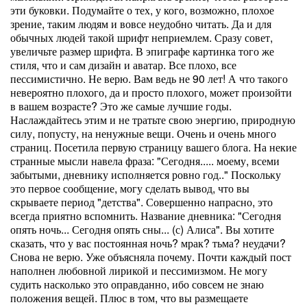
эти буковки. Подумайте о тех, у кого, возможно, плохое
зрение, таким людям и вовсе неудобно читать. Да и для
обычных людей такой шрифт неприемлем. Сразу совет,
увеличьте размер шрифта. В эпиграфе картинка того же
стиля, что и сам дизайн и аватар. Все плохо, все
пессимистично. Не верю. Вам ведь не 90 лет! А что такого
невероятно плохого, да и просто плохого, может произойти
в вашем возрасте? Это же самые лучшие годы.
Наслаждайтесь этим и не тратьте свою энергию, природную
силу, попусту, на ненужные вещи. Очень и очень много
страниц. Посетила первую страницу вашего блога. На некие
странные мысли навела фраза: "Сегодня..... моему, всеми
забытыми, дневнику исполняется ровно год.." Поскольку
это первое сообщение, могу сделать вывод, что вы
скрываете период "детства". Совершенно напрасно, это
всегда приятно вспомнить. Название дневника: "Сегодня
опять ночь... Сегодня опять сны... (с) Алиса". Вы хотите
сказать, что у вас постоянная ночь? мрак? тьма? неудачи?
Снова не верю. Уже объясняла почему. Почти каждый пост
наполнен любовной лирикой и пессимизмом. Не могу
судить насколько это оправданно, ибо совсем не знаю
положения вещей. Плюс в том, что вы размещаете