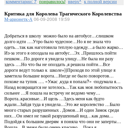
комментарии: 7
понравилось!
вверх^
к полной версии
Критика для Королева Трагического Королевства
М-арионетк-А
06-09-2008 19:59
Добраться в школу
можно было на автобусе…слишком
долго идти ….Утро было чудесное…Но я не знала что
одеть…так как наготовила теплую одежду…а было жарко…
Из-за этого я опоздала на автобус…Эх ..Пришлось пойти
пешком…По дороге я увидела улицу…Не была ни разу
здесь ….Но что бы не опоздать ,я решила пойти…Все
дороги ведут только к
школе=))Проходя по этой улице я
заметила большие ворота…Нигде не было поворотов…
похоже на тупик …. «Ужас ,куда я попала?» -подумала я…
Назад возвращатся не хотелось…Так как моя любопытность
сильнее …Я пошла на встречу не ведомо чему…
Ворота..красивые…И щель …Здесь меня как будто
ждали...Зайдя туда я увидела…Это же королевство …Было
много старых разрушенных . Домов…И один Замок среди
них…Он имел не такой разрушенный вид…как дома…
Подойдя к большим дверям
я поняла что они не заперты…
Вошла…В змаке было очень красиво… Пока я