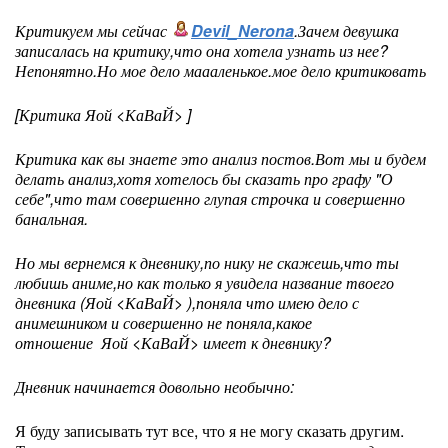
Критикуем мы сейчас
Devil_Nerona
.Зачем девушка
записалась на критику,что она хотела узнать из нее?
Непонятно.Но мое дело маааленькое.мое дело критиковать
[Критика Яой <КаВаЙ> ]
Критика как вы знаете это анализ постов.Вот мы и будем
делать анализ,хотя хотелось бы сказать про графу "О
себе",что там совершенно глупая строчка и совершенно
банальная.
Но мы вернемся к дневнику,по нику не скажешь,что ты
любишь аниме,но как только я увидела название твоего
дневника (Яой <КаВаЙ> ),поняла что имею дело с
анимешником и совершенно не поняла,какое
отношение Яой <КаВаЙ> имеет к дневнику?
Дневник начинается довольно необычно:
Я буду записывать тут все, что я не могу сказать другим.