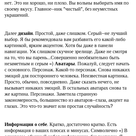
нет. Это ни хорошо, ни плохо. Вы вольны выбирать имя по
своему вкусу. Главное--ник "чистый", без неуместных
украшений.
Далее
дизайн
. Простой, даже слишком. Серый--не лучший
выбор. Я бы рекомендовала вам разбавить его какой-либо
картинкой, ярким акцентом. Хотя бы даже в панели
навигации. Уж слишком скучное зрелище. Даже не смотря
на то, что вы парень...Совершенно необязательно быть
незаметным и серым =)
Аватары
. Пожалуй, следует начать
с основного. Персонаж. Какой-то персонаж. Снова никаких
эмоций для постороннего человека. Неизвестная картинка.
Просто, обычно, повседневно. Даже сказать нечего, не
вызывает никаких эмоций. В остальных аватарах снова та
же картина. Персонажи. Заметила странную
закономерность, большинство из аватаров--глаза, акцент на
глазах. Это что-то значит или простая случайность?
Информация о себе
. Кратко, достаточно кратко. Есть
информация о ваших плюсах и минусах. Символично =) В