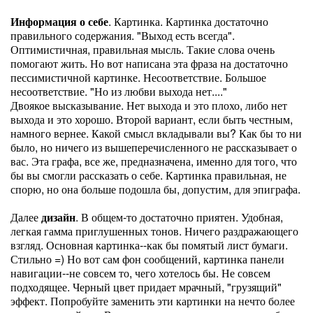
Информация о себе
. Картинка. Картинка достаточно
правильного содержания. "Выход есть всегда".
Оптимистичная, правильная мысль. Такие слова очень
помогают жить. Но вот написана эта фраза на достаточно
пессимистичной картинке. Несоответствие. Большое
несоответствие. "Но из любви выхода нет...."
Двоякое высказывание. Нет выхода и это плохо, либо нет
выхода и это хорошо. Второй вариант, если быть честным,
намного вернее. Какой смысл вкладывали вы? Как бы то ни
было, но ничего из вышеперечисленного не рассказывает о
вас. Эта графа, все же, предназначена, именно для того, что
бы вы смогли рассказать о себе. Картинка правильная, не
спорю, но она больше подошла бы, допустим, для эпиграфа.
Далее
дизайн
. В общем-то достаточно приятен. Удобная,
легкая гамма приглушенных тонов. Ничего раздражающего
взгляд. Основная картинка--как бы помятый лист бумаги.
Стильно =) Но вот сам фон сообщений, картинка панели
навигации--не совсем то, чего хотелось бы. Не совсем
подходящее. Черный цвет придает мрачный, "грузящий"
эффект. Попробуйте заменить эти картинки на нечто более