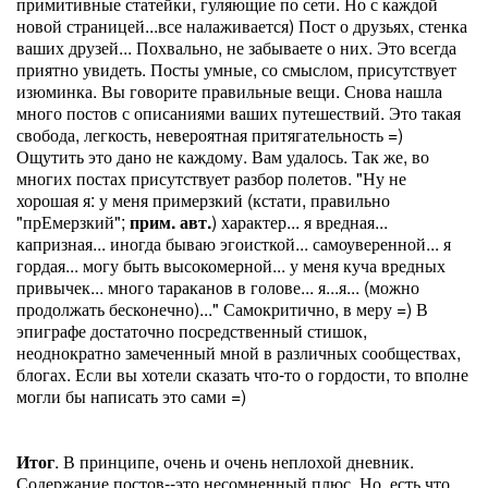
примитивные статейки, гуляющие по сети. Но с каждой
новой страницей...все налаживается) Пост о друзьях, стенка
ваших друзей... Похвально, не забываете о них. Это всегда
приятно увидеть. Посты умные, со смыслом, присутствует
изюминка. Вы говорите правильные вещи. Снова нашла
много постов с описаниями ваших путешествий. Это такая
свобода, легкость, невероятная притягательность =)
Ощутить это дано не каждому. Вам удалось. Так же, во
многих постах присутствует разбор полетов. "Ну не
хорошая я: у меня примерзкий (кстати, правильно
"прЕмерзкий";
прим. авт.
) характер... я вредная...
капризная... иногда бываю эгоисткой... самоуверенной... я
гордая... могу быть высокомерной... у меня куча вредных
привычек... много тараканов в голове... я...я... (можно
продолжать бесконечно)..." Самокритично, в меру =) В
эпиграфе достаточно посредственный стишок,
неоднократно замеченный мной в различных сообществах,
блогах. Если вы хотели сказать что-то о гордости, то вполне
могли бы написать это сами =)
Итог
. В принципе, очень и очень неплохой дневник.
Содержание постов--это несомненный плюс. Но, есть что