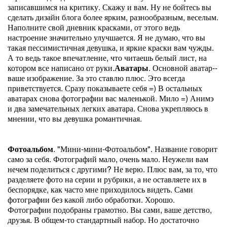
записавшимся на критику. Скажу и вам. Ну не бойтесь вы
сделать дизайн блога более ярким, разнообразным, веселым.
Наполните свой дневник красками, от этого ведь
настроение значительно улучшается. Я не думаю, что вы
такая пессимистичная девушка, и яркие краски вам чужды.
А то ведь такое впечатление, что читаешь белый лист, на
котором все написано от руки.
Аватары
. Основной аватар--
ваше изображение. За это ставлю плюс. Это всегда
приветствуется. Сразу показываете себя =) В остальных
аватарах снова фотографии вас маленькой. Мило =) Анимэ
и два замечательных легких аватара. Снова укрепляюсь в
мнении, что вы девушка романтичная.
Фотоальбом
. "Мини-мини-Фотоальбом". Название говорит
само за себя. Фотографий мало, очень мало. Неужели вам
нечем поделиться с другими? Не верю. Плюс вам, за то, что
разделяете фото на серии и рубрики, а не оставляете их в
беспорядке, как часто мне приходилось видеть. Сами
фотографии без какой либо обработки. Хорошо.
Фотографии подобраны грамотно. Вы сами, ваше детство,
друзья. В общем-то стандартный набор. Но достаточно