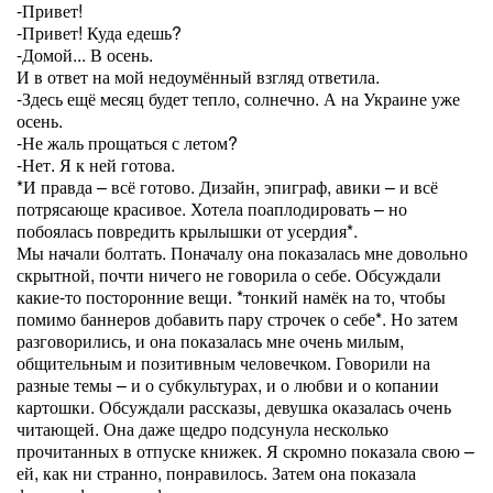
-Привет!
-Привет! Куда едешь?
-Домой... В осень.
И в ответ на мой недоумённый взгляд ответила.
-Здесь ещё месяц будет тепло, солнечно. А на Украине уже
осень.
-Не жаль прощаться с летом?
-Нет. Я к ней готова.
*И правда – всё готово. Дизайн, эпиграф, авики – и всё
потрясающе красивое. Хотела поаплодировать – но
побоялась повредить крылышки от усердия*.
Мы начали болтать. Поначалу она показалась мне довольно
скрытной, почти ничего не говорила о себе. Обсуждали
какие-то посторонние вещи. *тонкий намёк на то, чтобы
помимо баннеров добавить пару строчек о себе*. Но затем
разговорились, и она показалась мне очень милым,
общительным и позитивным человечком. Говорили на
разные темы – и о субкультурах, и о любви и о копании
картошки. Обсуждали рассказы, девушка оказалась очень
читающей. Она даже щедро подсунула несколько
прочитанных в отпуске книжек. Я скромно показала свою –
ей, как ни странно, понравилось. Затем она показала