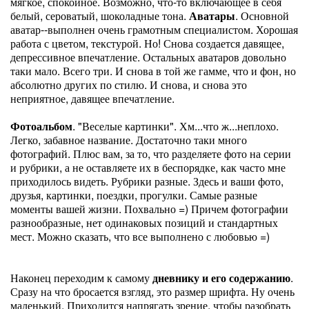
мягкое, спокойное. Возможно, что-то включающее в себя
белый, сероватый, шоколадные тона.
Аватары
. Основной
аватар--выполнен очень грамотным специалистом. Хорошая
работа с цветом, текстурой. Но! Снова создается давящее,
депрессивное впечатление. Остальных аватаров довольно
таки мало. Всего три. И снова в той же гамме, что и фон, но
абсолютно других по стилю. И снова, и снова это
неприятное, давящее впечатление.
Фотоальбом
. "Веселые картинки". Хм...что ж...неплохо.
Легко, забавное название. Достаточно таки много
фотографий. Плюс вам, за то, что разделяете фото на серии
и рубрики, а не оставляете их в беспорядке, как часто мне
приходилось видеть. Рубрики разные. Здесь и ваши фото,
друзья, картинки, поездки, прогулки. Самые разные
моменты вашей жизни. Похвально =) Причем фотографии
разнообразные, нет одинаковых позиций и стандартных
мест. Можно сказать, что все выполнено с любовью =)
Наконец переходим к самому
дневнику и его содержанию
.
Сразу на что бросается взгляд, это размер шрифта. Ну очень
маленький. Приходится напрягать зрение, чтобы разобрать