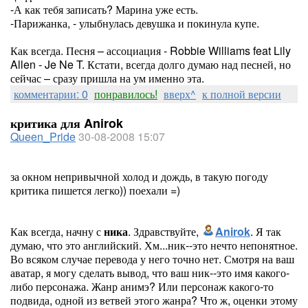
-А как тебя записать? Марина уже есть.
-Парижанка, - улыбнулась девушка и покинула купе.
Как всегда. Песня – ассоциация - Robbie Williams feat Lily
Allen - Je Ne T. Кстати, всегда долго думаю над песней, но
сейчас – сразу пришла на ум именно эта.
комментарии: 0
понравилось!
вверх^
к полной версии
критика для Anirok
Queen_Pride
30-08-2008 15:07
за окном непривычной холод и дождь, в такую погоду
критика пишется легко)) поехали =)
Как всегда, начну с
ника
. Здравствуйте,
Anirok
. Я так
думаю, что это английский. Хм...ник--это нечто непонятное.
Во всяком случае перевода у него точно нет. Смотря на ваш
аватар, я могу сделать вывод, что ваш ник--это имя какого-
либо персонажа. Жанр анимэ? Или персонаж какого-то
подвида, одной из ветвей этого жанра? Что ж, оценки этому