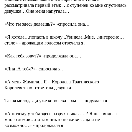
рассматривала первый этаж …с ступенек ко мне спустилась
девушка…Она меня напугала…
«Что ты здесь делаешь?» -спросила она…
«Я хотела…попасть в школу ..Увидела..Мне…интересно…
стало» - дрожащим голосом отвечала я ..
«Ка
к
тебя зовут?» -продолжала она…
«Яна .А тебя?»- спросила я..
«А меня Жамиля…Я -
Королева Трагического
Королевства» -ответила девушка…
Такая молодая ,а уже королева…хм … -подумала я …
«А почему у тебя здесь разруха такая….? Я шла видела
много домов…но там никто не живет…да и не
возможно…» - продолжала я