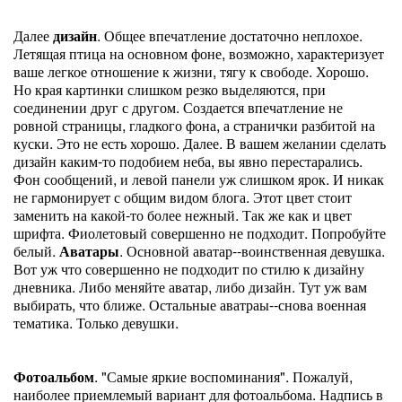
Далее
дизайн
. Общее впечатление достаточно неплохое.
Летящая птица на основном фоне, возможно, характеризует
ваше легкое отношение к жизни, тягу к свободе. Хорошо.
Но края картинки слишком резко выделяются, при
соединении друг с другом. Создается впечатление не
ровной страницы, гладкого фона, а странички разбитой на
куски. Это не есть хорошо. Далее. В вашем желании сделать
дизайн каким-то подобием неба, вы явно перестарались.
Фон сообщений, и левой панели уж слишком ярок. И никак
не гармонирует с общим видом блога. Этот цвет стоит
заменить на какой-то более нежный. Так же как и цвет
шрифта. Фиолетовый совершенно не подходит. Попробуйте
белый.
Аватары
. Основной аватар--воинственная девушка.
Вот уж что совершенно не подходит по стилю к дизайну
дневника. Либо меняйте аватар, либо дизайн. Тут уж вам
выбирать, что ближе. Остальные аватраы--снова военная
тематика. Только девушки.
Фотоальбом
. "Самые яркие воспоминания". Пожалуй,
наиболее приемлемый вариант для фотоальбома. Надпись в