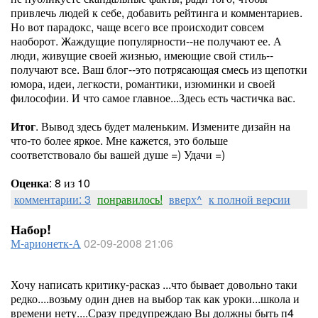
привлечь людей к себе, добавить рейтинга и комментариев.
Но вот парадокс, чаще всего все происходит совсем
наоборот. Жаждущие популярности--не получают ее. А
люди, живущие своей жизнью, имеющие свой стиль--
получают все. Ваш блог--это потрясающая смесь из щепотки
юмора, идеи, легкости, романтики, изюминки и своей
философии. И что самое главное...Здесь есть частичка вас.
Итог
. Вывод здесь будет маленьким. Измените дизайн на
что-то более яркое. Мне кажется, это больше
соответствовало бы вашей душе =) Удачи =)
Оценка
: 8 из 10
комментарии: 3
понравилось!
вверх^
к полной версии
Набор!
М-арионетк-А
02-09-2008 21:06
Хочу написать критику-расказ ...что бывает довольно таки
редко....возьму один днев на выбор так как уроки...школа и
времени нету....Сразу предупреждаю Вы должны быть п4