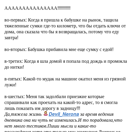
ААААААААААААААА!!!!!!!!!!!
во-первых: Когда я пришла к бабушке на рынок, тащила
тяжеленные сумки где-то километр, что бы отдать ключи от
дома, она сказала что бы я возвращалась, потому что еду
завтра!
во-вторых: Бабушка прибавила мне еще сумку с едой!
в-третих: Когда я шла домой я попала под дождь и промокла
до нитки!
в-пятых: Какой-то мудак на машине окатил меня из грязной
лужи!
в-шестых: Меня так задолбали приезжие которые
спрашивали как проехать на какой-то адрес, то я смогла
лишь показать им дорогу в задницу!!!
Да,тяжела жизнь
Devil_Nerona
за время ведения
дневника она ни чуть не изменилась.И то порадовала,что
нет много тестиков.Пиши мысли и какие-то
рассуждения,хотя это только мои замечания.Дневник не