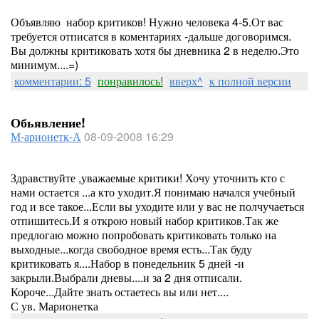
Объявляю набор критиков! Нужно человека 4-5.От вас
требуется отписатся в коментариях -дальше договоримся.
Вы должны критиковать хотя бы дневника 2 в неделю.Это
минимум....=)
комментарии: 5
понравилось!
вверх^
к полной версии
Обьявление!
М-арионетк-А
08-09-2008 16:29
Здравствуйте ,уважаемые критики! Хочу уточнить кто с
нами остается ...а кто уходит.Я понимаю начался учебный
год и все такое...Если вы уходите или у вас не полчучаеться
отпишитесь.И я открою новый набор критиков.Так же
предлогаю можно попробовать критиковать только на
выходные...когда свободное время есть...Так буду
критиковать я....Набор в понедельник 5 дней -и
закрыли.Выбрали дневы....и за 2 дня отписали.
Короче...Дайте знать остаетесь вы или нет....
С ув. Марионетка