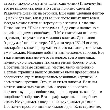
детство, можно сказать лучшие годы жизни) И почему бы
это не вспомнить, ведь это всегда приятно сделать)
Разделяете дневник на рубрики. Еще один удобный фактор
=) Как и для вас, так и для ваших постоянных читателей.
Всегда можно найти интересующие записи. Название.
Названия нет. "Пока непредумал..." да еще и написано с
ошибкой, с двумя ошибками. "Не" с глаголами пишется
отдельно, это учат еще в младших классах. Да и слово
"придумал" пишется через "И", а ни через "Е". И все же,
постарайтесь таки придумать его, это название, это не так
уж и сложно. Название добавит вам несколько плюсов. Все
таки именно название--это заголовок всего дневника,
именно оно определяет так называемый формат блога.
Посетила первые страницы. Честно, было неприятно.
Первые страницы вашего дневника были превращены в
сообщество, где выкладывались различные картинки, с
элементами эротики. Это не является плюсом. Если вы
хотите заниматься таким, вам следовало посетить
соответствующие сообщества, а не превращать ваш блог в
подобное безобразие. В эпиграфе картинка в подобном
стиле. Не украшает, совершенно не украшает дневник.
Посты--не просто описание каждого дня. Есть серьезные,