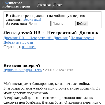
Live
Internet
Дневники
Личка
мобильная версия
Вы были перенаправлены на мобильную версию
страницы.
Вернуться!
Авторизация
Лента друзей НВ_-_Невероятный_Дневник
Дневник НВ_-_Невероятный_Дневник
/
Полная версия
Добавить в друзья
Страницы:
раньше»
Кто меня потерял?
Лучиэнь_ищущая_Тень
:
23-07-2024 12:02
Мой инстаграм заблокировали, когда началась война.
Благодаря сотням жалоб на мои сториз с видео событий. От
моих дорогих подписчиков.
А ещё каждый день мне сотнями приходили пожелания
сдохнуть под бомбами. Думала боты. Открывала переписку.