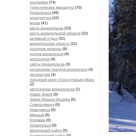
география
(74)
туристические маршруты
(70)
Архангельск
(49)
архитектура
(42)
музеи
(41)
карта архангельска
(33)
карта архангельской области
(32)
активный отдых
(32)
архангельская область
(21)
соседние регионы
(8)
погода архангельск
(4)
археология
(4)
сайты Архангельска
(3)
расписание поездов архангельск
(3)
литература
(3)
городской округ «Город Нарьян-Мар»
(2)
автосалоны архангельска
(1)
Новая Земля
(0)
Земля Франца-Иосифа
(0)
Северодвинск
(0)
Новодвинск
(0)
Мирный
(0)
Коряжма
(0)
Архангельск
(0)
Шенкурский район
(0)
Холмогорский район
(0)