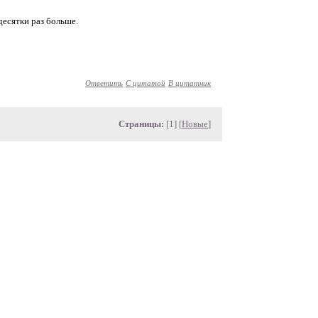
десятки раз больше.
Ответить
С цитатой
В цитатник
Страницы:
[1] [
Новые
]