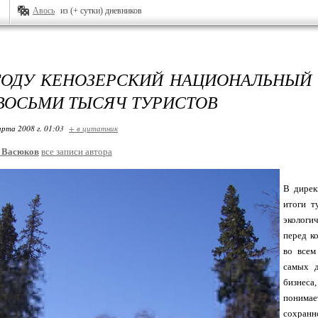
Авось
из (+ сутки) дневников
 ГОДУ КЕНОЗЕРСКИЙ НАЦИОНАЛЬНЫЙ
ВОСЬМИ ТЫСЯЧ ТУРИСТОВ
арта 2008 г. 01:03
+ в цитатник
_Васюков
все записи автора
В дирек
итоги т
экологи
перед к
во всем
самых д
бизнес
понимае
сохран