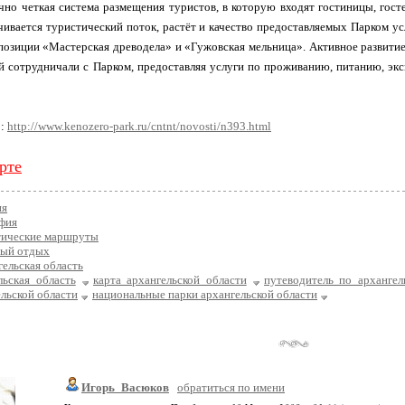
чно четкая система размещения туристов, в которую входят гостиницы, гост
ивается туристический поток, растёт и качество предоставляемых Парком усл
озиции «Мастерская древодела» и «Гужовская мельница». Активное развитие 
й сотрудничали с Парком, предоставляя услуги по проживанию, питанию, э
о:
http://www.kenozero-park.ru/cntnt/novosti/n393.html
рте
ия
фия
тические маршруты
ный отдых
ельская область
льская область
карта архангельской области
путеводитель по архангел
ельской области
национальные парки архангельской области
Игорь_Васюков
обратиться по имени