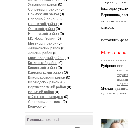
создана достато
Устьянский район
(0)
Ежегодно увелич
Соловецкий район
(0)
Приморский район
(0)
Вершинино, эксп
Плесецкий район
(0)
местных жителе
Пинежский район
(0)
классов.
Онежский район
(0)
Няндомский район
(0)
МО Новая Земля
(0)
Источник и фот
Мезенский район
(0)
Лешуконский район
(0)
Место на ка
Ленский район
(0)
Красноборский район
(0)
Котласский район
(0)
Рубрики:
истор
Коношский район
(0)
геогра
Каргопольский район
(0)
турис
Виноградовский район
(0)
актив
Вилегодский район
(0)
Арханг
Верхнетоемский район
(0)
Метки:
арханге
Вельский район
(0)
туризм в арханг
сайты петрозаводска
(0)
Соловецкие острова
(0)
Колгуев
(0)
Подписка по e-mail
-