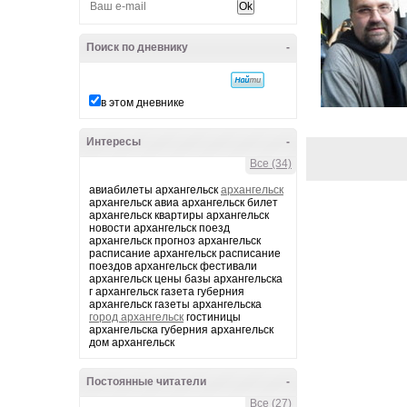
Поиск по дневнику
-
в этом дневнике
Интересы
-
Все (34)
авиабилеты архангельск
архангельск
архангельск авиа архангельск билет
архангельск квартиры архангельск
новости архангельск поезд
архангельск прогноз архангельск
расписание архангельск расписание
поездов архангельск фестивали
архангельск цены базы архангельска
г архангельск газета губерния
архангельск газеты архангельска
город архангельск
гостиницы
архангельска губерния архангельск
дом архангельск
Постоянные читатели
-
Все (27)