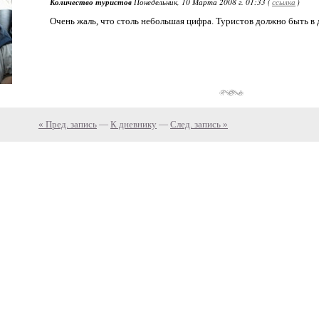
Количество туристов
Понедельник, 10 Марта 2008 г. 01:33 (
ссылка
)
Очень жаль, что столь небольшая цифра. Туристов должно быть в 
« Пред. запись
—
К дневнику
—
След. запись »