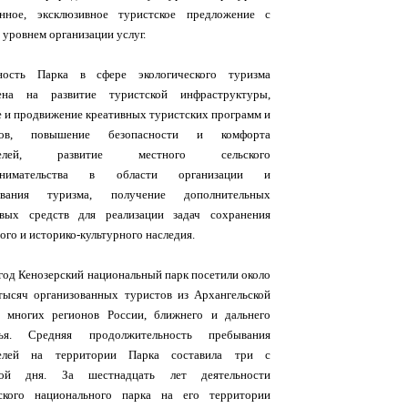
енное, эксклюзивное туристское предложение с
 уровнем организации услуг.
ьность Парка в сфере экологического туризма
лена на развитие туристской инфраструктуры,
е и продвижение креативных туристских программ и
тов, повышение безопасности и комфорта
ителей, развитие местного сельского
инимательства в области организации и
ивания туризма, получение дополнительных
вых средств для реализации задач сохранения
го и историко-культурного наследия.
 год Кенозерский национальный парк посетили около
тысяч организованных туристов из Архангельской
, многих регионов России, ближнего и дальнего
жья. Средняя продолжительность пребывания
телей на территории Парка составила три с
ной дня. За шестнадцать лет деятельности
ского национального парка на его территории