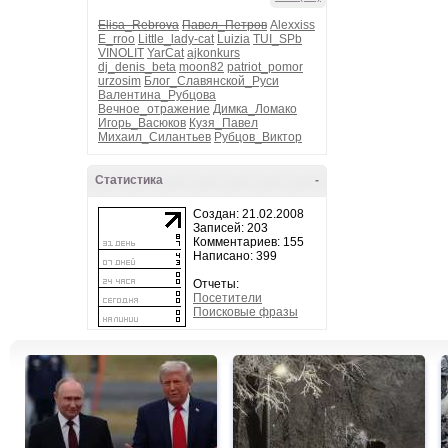
Elisa_Rebrova
Павел_Петров
Alexxiss
E_rroo
Little_lady-cat
Luizia
TUI_SPb
VINOLIT
YarCat
ajkonkurs
dj_denis_beta
moon82
patriot_pomor
urzosim
Блог_Славянской_Руси
Валентина_Рубцова
Вечное_отражение
Димка_Ломако
Игорь_Васюков
Кузя_Павел
Михаил_Силантьев
Рубцов_Виктор
Статистика
-
Создан: 21.02.2008
Записей: 203
Комментариев: 155
Написано: 399
Отчеты:
Посетители
Поисковые фразы