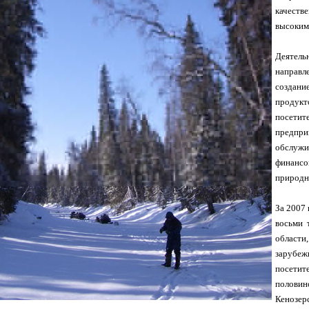
качеств
высоким
Деятел
направ
создани
продук
посет
предпр
обслуж
финансо
природно
За 2007
восьми 
области
зарубе
посети
полови
Кенозер