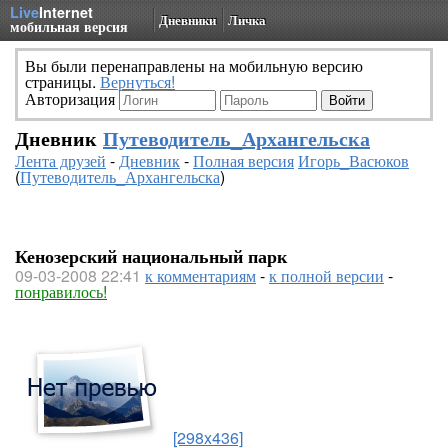
Live
Internet
Дневники
Личка
мобильная версия
Вы были перенаправлены на мобильную версию
страницы.
Вернуться!
Авторизация
Дневник
Путеводитель_Архангельска
Лента друзей
-
Дневник
-
Полная версия
Игорь_Васюков
(
Путеводитель_Архангельска
)
Кенозерский национальный парк
09-03-2008 22:41
к комментариям
-
к полной версии
-
понравилось!
[298x436]