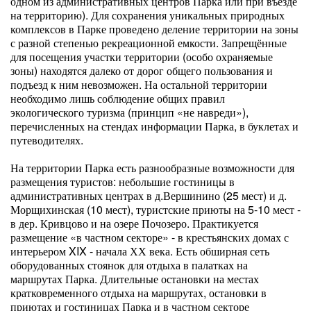
одном из административных центров Парка или при въезде
на территорию). Для сохранения уникальных природных
комплексов в Парке проведено деление территории на зоны
с разной степенью рекреационной емкости. Запрещённые
для посещения участки территории (особо охраняемые
зоны) находятся далеко от дорог общего пользования и
подъезд к ним невозможен. На остальной территории
необходимо лишь соблюдение общих правил
экологического туризма (принцип «не навреди»),
перечисленных на стендах информации Парка, в буклетах и
путеводителях.
На территории Парка есть разнообразные возможности для
размещения туристов: небольшие гостиницы в
административных центрах в д.Вершинино (25 мест) и д.
Морщихинская (10 мест), туристские приюты на 5-10 мест -
в дер. Кривцово и на озере Почозеро. Практикуется
размещение «в частном секторе» - в крестьянских домах с
интерьером XIX - начала ХХ века. Есть обширная сеть
оборудованных стоянок для отдыха в палатках на
маршрутах Парка. Длительные остановки на местах
кратковременного отдыха на маршрутах, остановки в
приютах и гостиницах Парка и в частном секторе