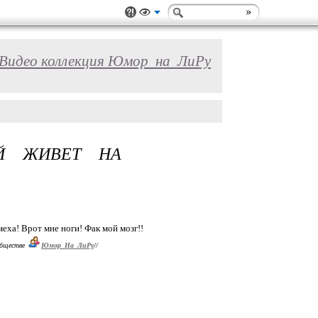
Видео коллекция Юмор_на_ЛиРу
ЫЙ ЖИВЕТ НА
еха! Врот мне ноги! Фак мой мозг!!
обществе
Юмор_На_ЛиРу
//