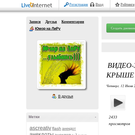
Регистрация
Вход
Рейтинги
Записи
Друзья
Комментарии
Создать дневник
Юмор на ЛиРу
ВИДЕО
КРЫШЕ
Четверг, 12 Июня 
В друзья
Метки
-
2433
просмотров
ascreativ
flash
анекдот
анекдоты
анекдоты :)