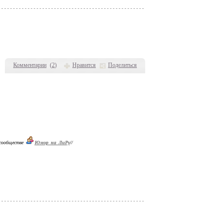
Комментарии
(
2
)
Нравится
Поделиться
 сообществе
Юмор_на_ЛиРу
//