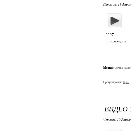
Пятница, 11 Апрел
2207
просмотров
Метки:
мечта муж
Процитировано
8 раз
ВИДЕО-
Четверг, 10 Апреля