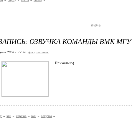
ЗАПИСЬ: ОЗВУЧКА КОМАНДЫ ВМК МГУ
реля 2008 г. 17:20
+ в цитатник
Прикольно)
у
квн
нарезка
вмк
озвучка