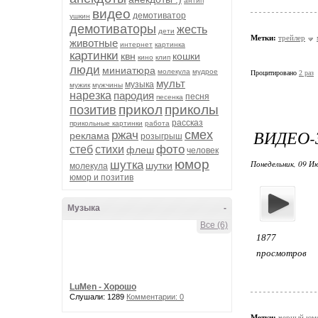
антип
видео
демотиватор
ушкин
демотиваторы
жесть
дети
Метки:
трейлер
животные
интернет
картинка
картинки
квн
кошки
кино
клип
люди
миниатюра
молекула
мудрое
Процитировано
2 раз
мульт
музыка
мужик
мужчины
нарезка
пародия
песня
песенка
прикол
приколы
позитив
рассказ
прикольные картинки
работа
ВИДЕО-
смех
ржач
реклама
розыгрыш
фото
стеб
стихи
флеш
человек
юмор
шутка
Понедельник, 09 Ию
шутки
молекула
юмор и позитив
Музыка
-
Все (6)
1877
просмотров
LuMen - Хорошо
Слушали: 1289
Комментарии: 0
Метки:
черный юм