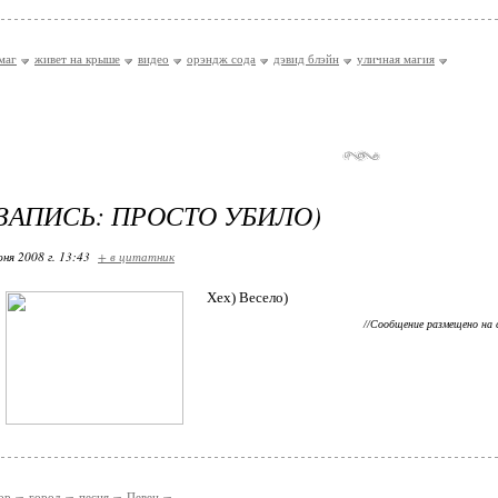
маг
живет на крыше
видео
орэндж сода
дэвид блэйн
уличная магия
ЗАПИСЬ: ПРОСТО УБИЛО)
ня 2008 г. 13:43
+ в цитатник
Хех) Весело)
//Сообщение размещено на
ор
город
песня
Певец