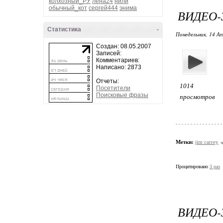
колхозный_РУ
лена24
нили
обычный_кот
сергей444
энима
ВИДЕО-З
Статистика
-
Понедельник, 14 Ап
Создан: 08.05.2007
Записей:
Комментариев:
Написано: 2873
Отчеты:
1014
Посетители
Поисковые фразы
просмотров
Метки:
jim carrey
Процитировано
3 раз
ВИДЕО-