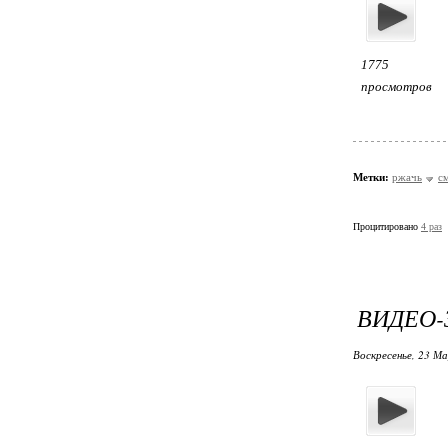
1775
просмотров
Метки:
ржачь
с
Процитировано
4 раз
ВИДЕО-
Воскресенье, 23 М