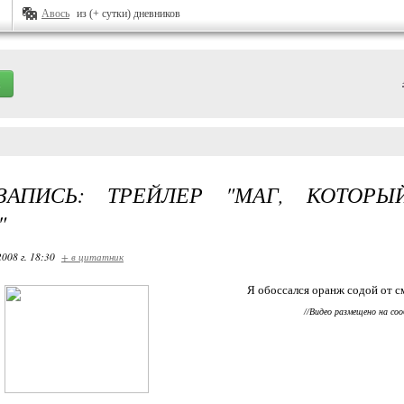
Авось
из (+ сутки) дневников
-ЗАПИСЬ: ТРЕЙЛЕР "МАГ, КОТОР
"
2008 г. 18:30
+ в цитатник
Я обоссался оранж содой от см
//Видео размещено на со