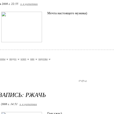
я 2008 г. 22:55
+ в цитатник
Мечта настоящего мужика)
чины
видео
клип
квн
нарезка
ЗАПИСЬ: РЖАЧЬ
 2008 г. 14:51
+ в цитатник
Гык ужас)