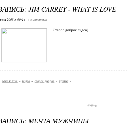
АПИСЬ: JIM CARREY - WHAT IS LOVE
реля 2008 г. 00:14
+ в цитатник
Старое доброе видео)
what is love
видео
старое доброе
прикол
ЗАПИСЬ: МЕЧТА МУЖЧИНЫ