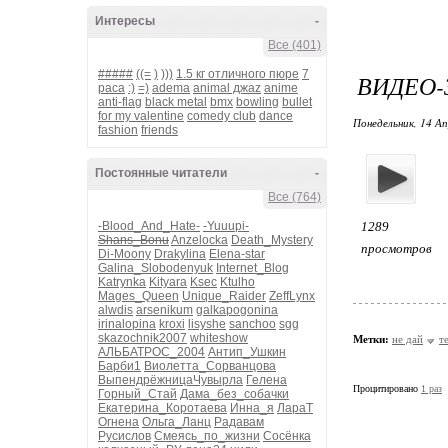
Интересы
-
Все (401)
#####
((=
)
)))
1.5 кг отличного пюре
7
ВИДЕО-З
раса
:)
=)
adema
animal джаz
anime
anti-flag
black metal
bmx
bowling
bullet
for my valentine
comedy club
dance
Понедельник, 14 Ап
fashion
friends
Постоянные читатели
-
Все (764)
-Blood_And_Hate-
-Yuuupi-
1289
Shans_Bonu
Anzelocka
Death_Mystery
просмотров
Di-Moony
Drakylina
Elena-star
Galina_Slobodenyuk
Internet_Blog
Katrynka
Kityara
Ksec
Ktulho
Mages_Queen
Unique_Raider
ZeffLynx
alwdis
arsenikum
galkapogonina
irinalopina
kroxi
lisyshe
sanchoo
sgg
skazochnik2007
whiteshow
Метки:
не дай
т
АЛЬБАТРОС_2004
Антип_Ушкин
Барби1
Виолетта_Сорванцова
ВыпендрёжницаЧувырла
Гелена
Процитировано
1 раз
Горный_Стай
Дама_без_собачки
Екатерина_Коротаева
Инна_я
ЛараТ
Огнена
Ольга_Ланц
Радавам
Русислов
Смеясь_по_жизни
Сосёнка