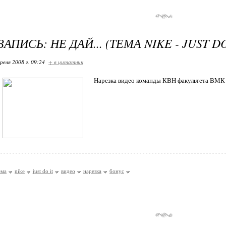
АПИСЬ: НЕ ДАЙ... (ТЕМА NIKE - JUST DO
реля 2008 г. 09:24
+ в цитатник
Нарезка видео команды КВН факультета ВМК
ема
nike
just do it
видео
нарезка
бонус