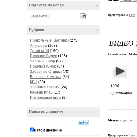
Подписка по e-mail
-
Процитировано
1 раз
Рубрики
-
ВИДЕО-
Прикольные Картинки
(275)
Анекдоты
(167)
Тупой стёб
(160)
Понедельник, 14 Ап
Ржачное Видео
(135)
Чёрный Юмор
(97)
Пошлый Юмор
(84)
Забавные Стишки
(70)
Весёлые Комексы
(34)
КВН
(30)
1994
Убойные flash-ки
(24)
Камеди Клаб
(17)
просмотров
Интересные игры
(9)
Поиск по дневнику
-
Метки:
видео
мг
в этом дневнике
Процитировано
8 раз