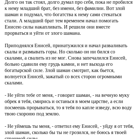
Долго он так стоял, долго думал про себя, пока не пробился
к нему младший брат, без имени, без фамилии. Вот злой
шаман и подумал, что богатства к нему сами стекаться
стали. А младший брат тем временем начал помогать
Енисею силы накапливать. И решили они вместе
прорваться и уйти от злого шамана.
Приподнялся Енисей, принатужился и начал разваливать
скалы и размывать горы. Но сколько он ни бился со
скалами, а свалить из не мог. Снова запечалился Енисей,
больно сдавили ему грудь камни, и нет выхода его
богатырской силе. Злой шаман смотрит, как бьется,
волнуется Енисей, зажатый со всех сторон огромными
скалами.
- Не уйти тебе от меня, - говорит шаман, - на вечную муку
обрек я тебя, смирись и останься в моем царстве, а если
посмеешь прорываться, то я тебя по капле изведу, всю воду
твою схороню под землю.
- Не уймешь ты меня, - ответил ему Енисей, - уйду я от тебя,
злой шаман, сколько бы ты не грозился, не боюсь я твоей
страшной силы.