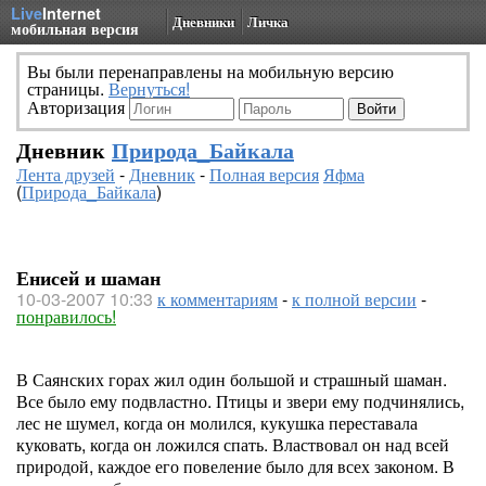
Live
Internet
Дневники
Личка
мобильная версия
Вы были перенаправлены на мобильную версию
страницы.
Вернуться!
Авторизация
Дневник
Природа_Байкала
Лента друзей
-
Дневник
-
Полная версия
Яфма
(
Природа_Байкала
)
Енисей и шаман
10-03-2007 10:33
к комментариям
-
к полной версии
-
понравилось!
В Саянских горах жил один большой и страшный шаман.
Все было ему подвластно. Птицы и звери ему подчинялись,
лес не шумел, когда он молился, кукушка переставала
куковать, когда он ложился спать. Властвовал он над всей
природой, каждое его повеление было для всех законом. В