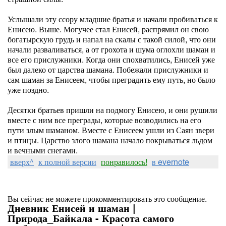
Услышали эту ссору младшие братья и начали пробиваться к
Енисею. Выше. Могучее стал Енисей, распрямил он свою
богатырскую грудь и напал на скалы с такой силой, что они
начали разваливаться, а от грохота и шума оглохли шаман и
все его прислужники. Когда они спохватились, Енисей уже
был далеко от царства шамана. Побежали прислужники и
сам шаман за Енисеем, чтобы преградить ему путь, но было
уже поздно.
Десятки братьев пришли на подмогу Енисею, и они рушили
вместе с ним все преграды, которые возводились на его
пути злым шаманом. Вместе с Енисеем ушли из Саян звери
и птицы. Царство злого шамана начало покрываться льдом
и вечными снегами.
вверх^
к полной версии
понравилось!
в evernote
Вы сейчас не можете прокомментировать это сообщение.
Дневник Енисей и шаман |
Природа_Байкала - Красота самого