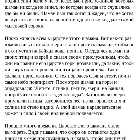
подчинении было у него несколько прислужников, которых
шаман никогда не видел, но которые всегда его слушались,
где бы ни были. Шаман был так богат и жаден, что не хотел
выпустить из своих владений ни одной птички, даже самой
маленькой сороки.
Плохо жилось всем в царстве этого шамана. Вот как-то раз
взмолились птицы и звери, стали просить шамана, чтобы он
их отпустил на Байкал воды попить. Осердился шаман на
своих птиц и зверей и сказал своим прислужникам, чтобы
они на границе его царства горы воздвигли, да такие, чтобы
ни зверь их не прошел, ни птица не пролетела. Так и
сделали прислужники. С тех пор здесь Саяны стоят, почти
самое небо подпирают. Посмотрел шаман на горы и
обрадовался: "Летите, птички, бегите, звери, на Байкал,
попробуйте попейте студеной воды". Затосковали звери,
приуныли птицы, загорюнился лес, из-за гор высоких и
солнце не стало видно. А злой шаман нарадоваться не
может и силой своей волшебной похваляется.
Прошло много времени. Царство злого шамана стало
вымирать. Видит шаман, что скоро он останется один,
прислал к себе прислужников и сказал, чтобы они ручей