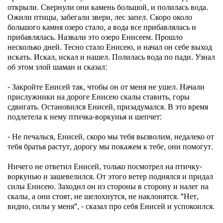
открыли. Свернули они камень большой, и полилась вода.
Ожили птицы, забегали звери, лес запел. Скоро около
большого камня озеро стало, а вода все прибавлялась и
прибавлялась. Назвали это озеро Енисеем. Прошло
несколько дней. Тесно стало Енисею, и начал он себе выход
искать. Искал, искал и нашел. Полилась вода по пади. Узнал
об этом злой шаман и сказал:
- Закройте Енисей так, чтобы он от меня не ушел. Начали
прислужники на дороге Енисею скалы ставить, горы
сдвигать. Остановился Енисей, призадумался. В это время
подлетела к нему птичка-воркунья и шепчет:
- Не печалься, Енисей, скоро мы тебя вызволим, недалеко от
тебя братья растут, дорогу мы покажем к тебе, они помогут.
Ничего не ответил Енисей, только посмотрел на птичку-
воркунью и зашевелился. От этого ветер поднялся и придал
силы Енисею. Заходил он из стороны в сторону и налег на
скалы, а они стоят, не шелохнутся, не наклонятся. "Нет,
видно, силы у меня", - сказал про себя Енисей и успокоился.