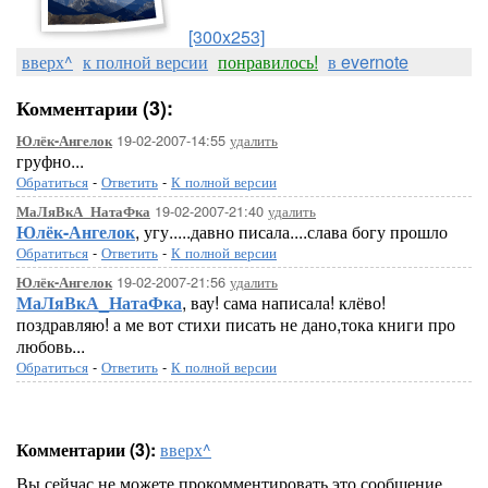
[300x253]
вверх^
к полной версии
понравилось!
в evernote
Комментарии (3):
19-02-2007-14:55
удалить
Юлёк-Ангелок
груфно...
Обратиться
-
Ответить
-
К полной версии
19-02-2007-21:40
удалить
МаЛяВкА_НатаФка
Юлёк-Ангелок
, угу.....давно писала....слава богу прошло
Обратиться
-
Ответить
-
К полной версии
19-02-2007-21:56
удалить
Юлёк-Ангелок
МаЛяВкА_НатаФка
, вау! сама написала! клёво!
поздравляю! а ме вот стихи писать не дано,тока книги про
любовь...
Обратиться
-
Ответить
-
К полной версии
Комментарии (3):
вверх^
Вы сейчас не можете прокомментировать это сообщение.