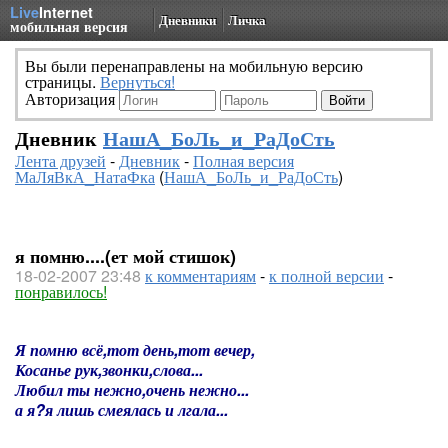
Live
Internet
Дневники
Личка
мобильная версия
Вы были перенаправлены на мобильную версию
страницы.
Вернуться!
Авторизация
Дневник
НашА_БоЛь_и_РаДоСть
Лента друзей
-
Дневник
-
Полная версия
МаЛяВкА_НатаФка
(
НашА_БоЛь_и_РаДоСть
)
я помню....(ет мой стишок)
18-02-2007 23:48
к комментариям
-
к полной версии
-
понравилось!
Я помню всё,тот день,тот вечер,
Косанье рук,звонки,слова...
Любил ты нежно,очень нежно...
а я?я лишь смеялась и лгала...