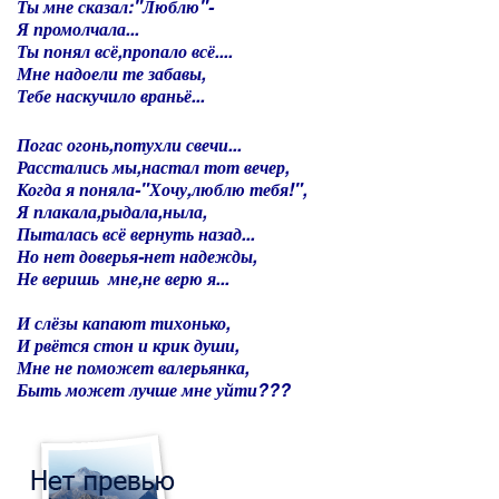
Ты мне сказал:"Люблю"-
Я промолчала...
Ты понял всё,пропало всё....
Мне надоели те забавы,
Тебе наскучило враньё...
Погас огонь,потухли свечи...
Расстались мы,настал тот вечер,
Когда я поняла-"Хочу,люблю тебя!",
Я плакала,рыдала,ныла,
Пыталась всё вернуть назад...
Но нет доверья-нет надежды,
Не веришь мне,не верю я...
И слёзы капают тихонько,
И рвётся стон и крик души,
Мне не поможет валерьянка,
Быть может лучше мне уйти???