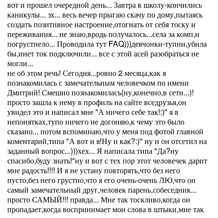
вот и прошел очередной день... Завтра в школу-кончились
каникулы... эх... весь вечер прыгаю скачу по дому,пытаясь
создать позитивное настроение,отогнать от себя тоску и
переживания... не знаю,вродь получалось...села за комп,и
погрустнело... Проводила тут FAQ)))девчонки-тупни,убила
бы,инет ток подключили... все с этой асей разобраться не
могли...
не об этом речь! Сегодня...ровно 2 месяца,как я
познакомилась с замечательным человечком по имени
Дмитрий! Смешно познакомилась(ну,конечно,в сети...)!
просто зашла к нему в профиль на сайте вседрузья,он
увидел это и написал мне "А ничего себе так!:)" я в
непонятках,тупо ничего не догоняю,к чему это было
сказано... потом вспоминаю,что у меня под фотой главной
коментарий,типа "А вот и я!Ну и как?:)" ну и он отсетил на
заданный вопрос...)))хех... Я написала типа "Да?ну
спасибо,буду знать!"ну и вот с тех пор этот человечек дарит
мне радость!!!! И я не устану повторять,что без него
пусто,без него грустно,что я его очень-очень ЛЮ,что он
самый замечательный друг,человек парень,собеседник...
просто САМЫЙ!!! правда... Мне так тоскливо,когда он
пропадает,когда воспринимает мои слова в штыки,мне так