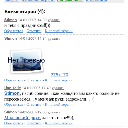
Комментарии (4):
14-01-2007-14:32
удалить
Stimon
и тебя с праздником!!)))
Обратиться
-
Ответить
-
К полной версии
14-01-2007-14:34
удалить
Stimon
..
[275x170]
Обратиться
-
Ответить
-
К полной версии
14-01-2007-17:42
удалить
Une_folle
Stimon
, пасиб,солнце... как жаль,что мы как-то больше не
пересекаемся... у меня аж руки задрожали...=(
Обратиться
-
Ответить
-
К полной версии
14-01-2007-19:08
удалить
Stimon
Маленький_друг
, да есть такое!!!)))
Обратиться
-
Ответить
-
К полной версии