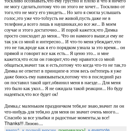
тоскливо осознавать,что ему грустно и плохо и что я ничего
не могу сделать,потому что он этого не хочет... Тоскливо от
того,что не могу его увидеть... Но зато я смогла услышать
голос,это уже что-то!пусть не живой,пусть даже не в
телефоне,а всего лишь в наушниках,но все же... В моем
соучае и этого достаточно... И порой кажется,что Димка
просто снисходит до меня... Что он намного выше,и ему не
так уж со мной и интересно... И что-то меня убеждает,что
это не так,вроде как я его порядком узнала за это время... он
прямой и говорит все как есть... Я ценю это... и мне
кажется,что если он говорит,что ему нравится со мной
общаться,значит так и есть,потому что когда что-то не так,то
Димка не ответит в принципе-в этом весь он!теперь я уже
даже боюсь ему навязываться,потому что в последний раз
он поставил такой щит,обвинил меня в наезде... Для меня
это было как укол... Я не ожидала такой реакции... Но буду
надеяться,что все будет ок!
Димка,с маленьким праздничком тебя,не знаю,значит ли он
что-нибудь для тебя,но для меня он значит очень много...
Спасибо за все улыбки и радостные моменты,за все!
Thanks!!! Лююю....
вверх^
к полной версии
понравилось!
в evernote