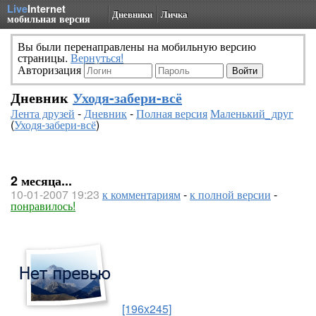
Live
Internet
Дневники
Личка
мобильная версия
Вы были перенаправлены на мобильную версию
страницы.
Вернуться!
Авторизация
Дневник
Уходя-забери-всё
Лента друзей
-
Дневник
-
Полная версия
Маленький_друг
(
Уходя-забери-всё
)
2 месяца...
10-01-2007 19:23
к комментариям
-
к полной версии
-
понравилось!
[196x245]