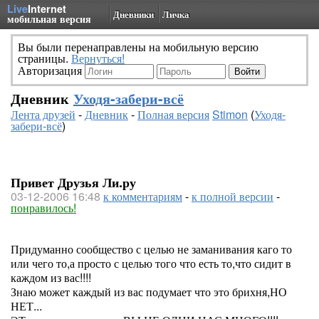
Live
Internet
Дневники
Личка
мобильная версия
Вы были перенаправлены на мобильную версию
страницы.
Вернуться!
Авторизация
Дневник
Уходя-забери-всё
Лента друзей
-
Дневник
-
Полная версия
Stimon
(
Уходя-
забери-всё
)
Привет Друзья Ли.ру
03-12-2006 16:48
к комментариям
-
к полной версии
-
понравилось!
Придуманно сообщество с целью не заманивания каго то
или чего то,а просто с целью того что есть то,что сидит в
каждом из вас!!!!
Знаю может каждый из вас подумает что это брихня,НО
НЕТ...