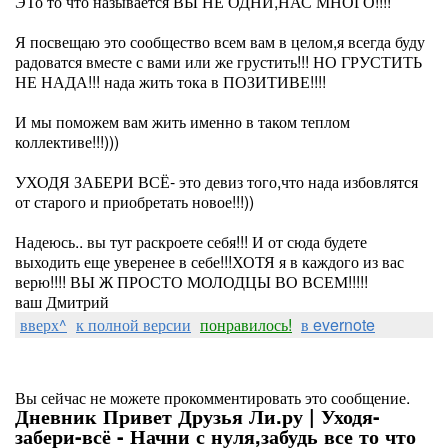
ЭТо то что называется ВЫ НЕ ОДНИ,НАС МНОГО!!!!
Я посвещаю это сообщество всем вам в целом,я всегда буду
радоватся вместе с вами или же грустить!!! НО ГРУСТИТЬ
НЕ НАДА!!! нада жить тока в ПОЗИТИВЕ!!!!
И мы поможем вам жить именно в таком теплом
коллективе!!!)))
УХОДЯ ЗАБЕРИ ВСЁ- это девиз того,что нада избовлятся
от старого и приобретать новое!!!))
Надеюсь.. вы тут раскроете себя!!! И от сюда будете
выходить еще уверенее в себе!!!ХОТЯ я в каждого из вас
верю!!!! ВЫ Ж ПРОСТО МОЛОДЦЫ ВО ВСЕМ!!!!!
ваш Дмитрий
вверх^
к полной версии
понравилось!
в evernote
Вы сейчас не можете прокомментировать это сообщение.
Дневник Привет Друзья Ли.ру | Уходя-
забери-всё - Начни с нуля,забудь все то что