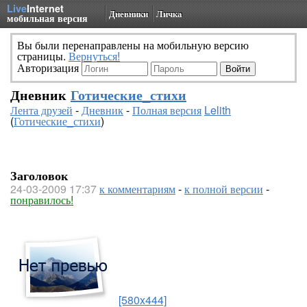
Live
Internet
Дневники
Личка
мобильная версия
Вы были перенаправлены на мобильную версию
страницы.
Вернуться!
Авторизация
Дневник
Готические_стихи
Лента друзей
-
Дневник
-
Полная версия
Lelith
(
Готические_стихи
)
Заголовок
24-03-2009 17:37
к комментариям
-
к полной версии
-
понравилось!
[580x444]