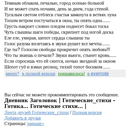
Темным облаком, печалью, город осенью больной
И не может спать ночами, день за днем, года стеной.
Тусклым светом отблеск счастья замкнута в ветвях луна
Тихим ветром постучаться в окна, ты опять одна.......
Грусть накроет словно пледом поднесет бокал тоска
Чуть слышны шаги победы, скрипнет под ногой доска
Еле еле, умирая, шепот сердца слышиш ты
Голос разума вплетаясь в звуки рушит все мечты.......
Где ты? Голосом свободы прокричит опять любовь!!!
Что ты знаешь о печали? Звуки вьюги, стынет кровь......
Если спросишь что ей снится, ночью звездной за окном
Шепот губ и взмах ресниц, тихий топот босиком.......
вверх^
к полной версии
понравилось!
в evernote
Вы сейчас не можете прокомментировать это сообщение.
Дневник Заголовок | Готические_стихи -
Готика... Готические стихи... |
Лента друзей Готические_стихи
/
Полная версия
Добавить в друзья
Страницы:
раньше»