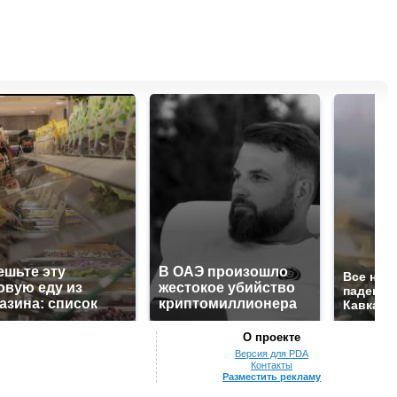
ешьте эту
В ОАЭ произошло
Все нов
овую еду из
жестокое убийство
падению
азина: список
криптомиллионера
Кавказе:
О проекте
Версия для PDA
Контакты
Разместить рекламу