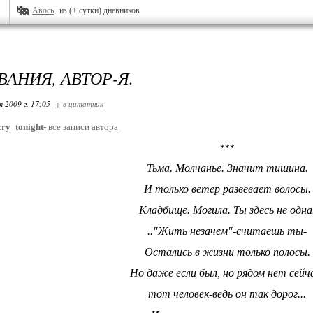
Авось
из (+ сутки) дневников
ВАНИЯ, АВТОР-Я.
я 2009 г. 17:05
+ в цитатник
ry_tonight-
все записи автора
***
Тьма. Молчанье. Значит тишина.
И только ветер развевает волосы.
Кладбище. Могила. Ты здесь не одна
.."Жить незачем"-считаешь ты-
Остались в жизни только полосы.
Но даже если был, но рядом нет сейч
тот человек-ведь он так дорог...