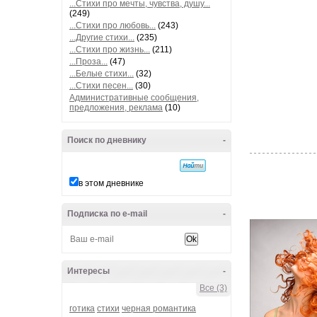
...Стихи про мечты, чувства, душу...
(249)
...Стихи про любовь...
(243)
...Другие стихи...
(235)
...Стихи про жизнь...
(211)
...Проза...
(47)
...Белые стихи...
(32)
...Стихи песен...
(30)
Административные сообщения,
предложения, реклама
(10)
Поиск по дневнику
-
в этом дневнике
Подписка по e-mail
-
Интересы
-
Все (3)
готика
стихи
черная романтика