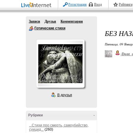
Регистрация
Вход
Рейтинги
Записи
Друзья
Комментарии
Готические стихи
БЕЗ НАЗ
Пятница, 09 Январ
-Dont_c
В друзья
Рубрики
-
...Стихи про смерть, самоубийство,
суицид...
(260)