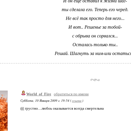
И он еще оставил к жизни шаг-
ты сделала его. Теперь его черед.
Не всё так просто для него...
И вот.. Решенье за тобой-
с обрыва он сорвался...
Осталась только ты..
Решай. Шагнуть за ним-или остаться
World_of_Fire
обратиться по имени
Суббота, 10 Января 2009 г. 19:54 (
ссылка
)
((( грустно....любоь оказывается всегда смертельна