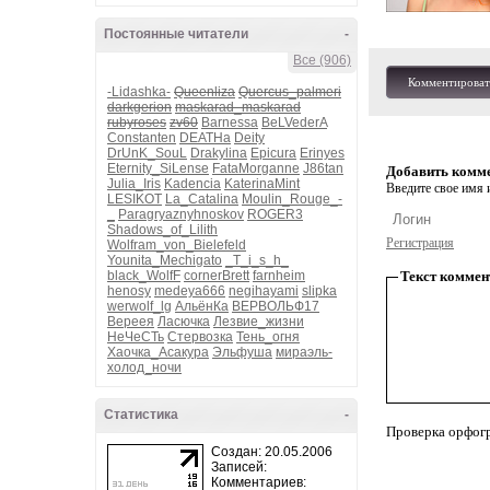
Постоянные читатели
-
Все (906)
Комментироват
-Lidashka-
Queenliza
Quercus_palmeri
darkgerion
maskarad_maskarad
rubyroses
zv60
Barnessa
BeLVederA
Constanten
DEATHa
Deity
DrUnK_SouL
Drakylina
Epicura
Erinyes
Eternity_SiLense
FataMorganne
J86tan
Добавить комм
Julia_Iris
Kadencia
KaterinaMint
Введите свое имя и
LESIKOT
La_Catalina
Moulin_Rouge_-
_
Paragryaznyhnoskov
ROGER3
Shadows_of_Lilith
Регистрация
Wolfram_von_Bielefeld
Younita_Mechigato
_T_i_s_h_
black_WolfF
cornerBrett
farnheim
Текст коммен
henosy
medeya666
negihayami
slipka
werwolf_lg
АльёнКа
ВЕРВОЛЬФ17
Вереея
Ласючка
Лезвие_жизни
НеЧеСТь
Стервозка
Тень_огня
Хаочка_Асакура
Эльфуша
мираэль-
холод_ночи
Статистика
-
Проверка орфог
Создан: 20.05.2006
Записей:
Комментариев: