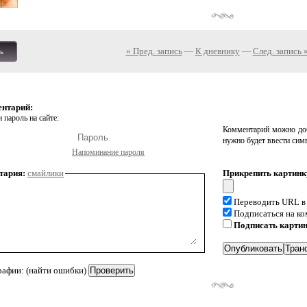
« Пред. запись
—
К дневнику
—
След. запись 
ь
ентарий:
 пароль на сайте:
Комментарий можно доб
нужно будет ввести сим
Напоминание пароля
тария:
смайлики
Прикрепить картинк
Переводить URL в
Подписаться на к
Подписать карти
рафии: (найти ошибки)