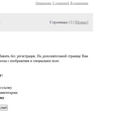
Ответить
С цитатой
В цитатник
»
Страницы:
[1] [
Новые
]
авить без регистрации. На дополнительной странице Вам
волы с изображения в специальное поле.
у:
 ссылку
омментарии
нку