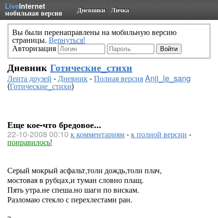
Live
Internet
Дневники
Личка
мобильная версия
Вы были перенаправлены на мобильную версию
страницы.
Вернуться!
Авторизация
Дневник
Готические_стихи
Лента друзей
-
Дневник
-
Полная версия
Anji_le_sang
(
Готические_стихи
)
Еще кое-что бредовое...
22-10-2008 00:10
к комментариям
-
к полной версии
-
понравилось!
Серый мокрый асфальт,толи дождь,толи плач,
мостовая в рубцах,и туман словно плащ.
Пять утра.не спеша.но шаги по вискам.
Разломаю стекло с перехлестами ран.