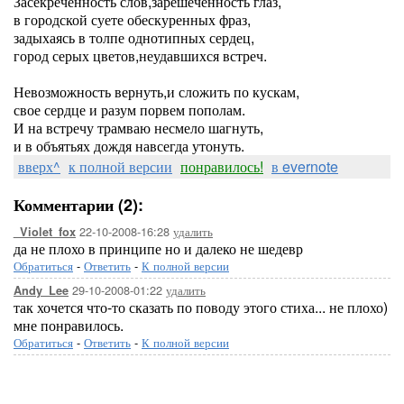
Засекреченность слов,зарешеченность глаз,
в городской суете обескуренных фраз,
задыхаясь в толпе однотипных сердец,
город серых цветов,неудавшихся встреч.
Невозможность вернуть,и сложить по кускам,
свое сердце и разум порвем пополам.
И на встречу трамваю несмело шагнуть,
и в объятьях дождя навсегда утонуть.
вверх^
к полной версии
понравилось!
в evernote
Комментарии (2):
22-10-2008-16:28
удалить
_Violet_fox
да не плохо в принципе но и далеко не шедевр
Обратиться
-
Ответить
-
К полной версии
29-10-2008-01:22
удалить
Andy_Lee
так хочется что-то сказать по поводу этого стиха... не плохо)
мне понравилось.
Обратиться
-
Ответить
-
К полной версии