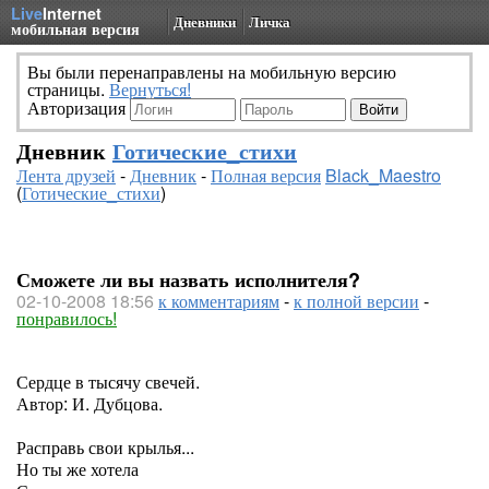
Live
Internet
Дневники
Личка
мобильная версия
Вы были перенаправлены на мобильную версию
страницы.
Вернуться!
Авторизация
Дневник
Готические_стихи
Лента друзей
-
Дневник
-
Полная версия
Black_Maestro
(
Готические_стихи
)
Сможете ли вы назвать исполнителя?
02-10-2008 18:56
к комментариям
-
к полной версии
-
понравилось!
Сердце в тысячу свечей.
Автор: И. Дубцова.
Расправь свои крылья...
Но ты же хотела