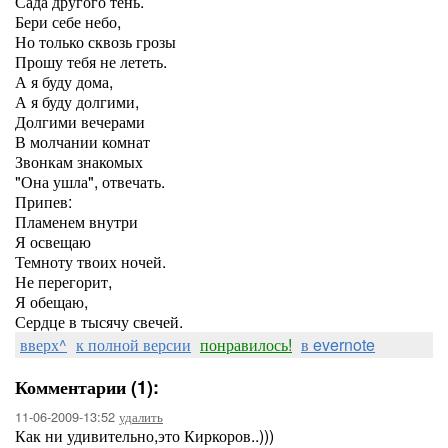
Сада другого тень.
Бери себе небо,
Но только сквозь грозы
Прошу тебя не лететь.
А я буду дома,
А я буду долгими,
Долгими вечерами
В молчании комнат
Звонкам знакомых
"Она ушла", отвечать.
Припев:
Пламенем внутри
Я освещаю
Темноту твоих ночей.
Не перегорит,
Я обещаю,
Сердце в тысячу свечей.
вверх^
к полной версии
понравилось!
в evernote
Комментарии (1):
11-06-2009-13:52
удалить
Как ни удивительно,это Киркоров..)))