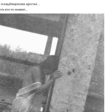
 в кладбищенских крестах...
оть кто-то помнит...