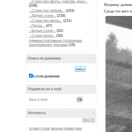
...Стихи про мечты, чувства, душу...
Погрязну дальше
(249)
...Стихи про любовь...
(243)
Средь тех кого х
...Другие стихи...
(235)
...Стихи про жизнь...
(211)
...Проза...
(47)
...Белые стихи...
(32)
...Стихи песен...
(30)
Административные сообщения,
предложения, реклама
(10)
Поиск по дневнику
-
в этом дневнике
Подписка по e-mail
-
Интересы
-
Все (3)
готика
стихи
черная романтика