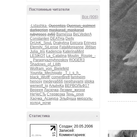
Постоянные читатели
-
Все (906)
-Lidashka-
Queenliza
Quercus_palmeri
darkgerion
maskarad_maskarad
rubyroses
zv60
Barnessa
BeLVederA
Constanten
DEATHa
Deity
DrUnK_SouL
Drakylina
Epicura
Erinyes
Eternity_SiLense
FataMorganne
J86tan
Julia_Iris
Kadencia
KaterinaMint
LESIKOT
La_Catalina
Moulin_Rouge_-
_
Paragryaznyhnoskov
ROGER3
Shadows_of_Lilith
Wolfram_von_Bielefeld
Younita_Mechigato
_T_i_s_h_
black_WolfF
cornerBrett
farnheim
henosy
medeya666
negihayami
slipka
werwolf_lg
АльёнКа
ВЕРВОЛЬФ17
Вереея
Ласючка
Лезвие_жизни
НеЧеСТь
Стервозка
Тень_огня
Хаочка_Асакура
Эльфуша
мираэль-
холод_ночи
Статистика
-
Создан: 20.05.2006
Записей:
Комментариев: