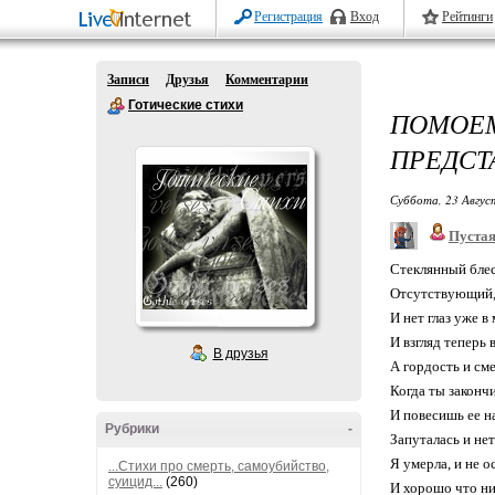
Регистрация
Вход
Рейтинги
Записи
Друзья
Комментарии
Готические стихи
ПОМОЕ
ПРЕДСТА
Суббота, 23 Авгус
Пустая
Стеклянный блес
Отсутствующий,
И нет глаз уже в
И взгляд теперь 
В друзья
А гордость и см
Когда ты законч
И повесишь ее н
Рубрики
-
Запуталась и нет
Я умерла, и не о
...Стихи про смерть, самоубийство,
суицид...
(260)
И хорошо что ни