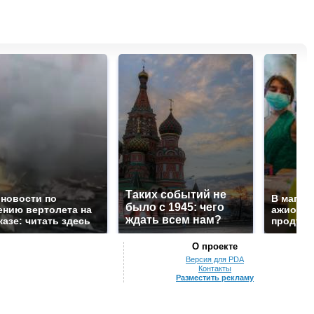
Таких событий не
 новости по
В магаз
было с 1945: чего
ению вертолета на
ажиотаж 
ждать всем нам?
казе: читать здесь
продукта
О проекте
Версия для PDA
Контакты
Разместить рекламу