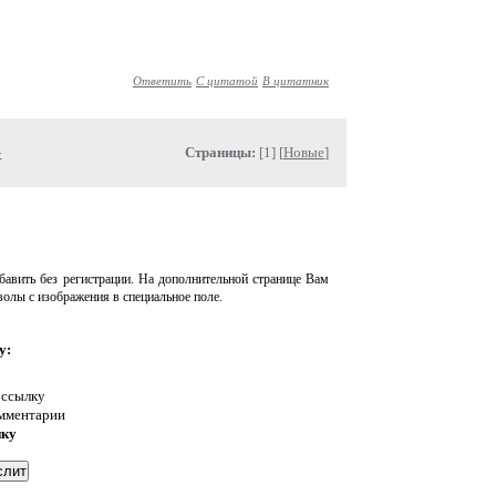
Ответить
С цитатой
В цитатник
»
Страницы:
[1] [
Новые
]
авить без регистрации. На дополнительной странице Вам
волы с изображения в специальное поле.
у:
 ссылку
омментарии
нку