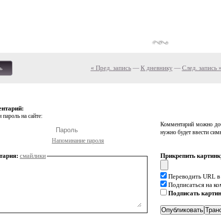
« Пред. запись
—
К дневнику
—
След. запись 
ь
ентарий:
 пароль на сайте:
Комментарий можно доб
нужно будет ввести сим
Напоминание пароля
тария:
смайлики
Прикрепить картинк
Переводить URL в
Подписаться на к
Подписать карти