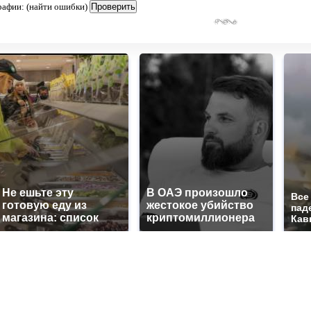
рафии: (найти ошибки)
Не ешьте эту
В ОАЭ произошло
Все
готовую еду из
жестокое убийство
пад
магазина: список
криптомиллионера
Кав