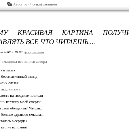
Авось
из (+ сутки) дневников
МУ КРАСИВАЯ КАРТИНА ПОЛУЧИ
ВЛЯТЬ ВСЕ ЧТО ЧИТАЕШЬ....
та 2008 г. 19:00
+ в цитатник
_глазница
все записи автора
к в глазах
 безсмысленный взгляд
 моих слезах
в ладони взят
елость на гвоздике повисли
ишь картину моей смерти
а свои обещанья? Мысли...
 больше здравого смысла...
сталась в сердцах
 кто не вспомнит