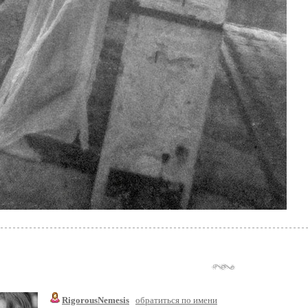
RigorousNemesis
обратиться по имени