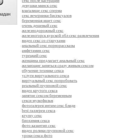
секс после кастрации
девушки минск секс
влагалище секс сперма
секс вечеринки бисексуалов
беременная ищет секс
очень дешевый секс
железнодорожный секс
железногорск курской обл секс развлечения
видео секс со старухами
анальный секс порнорассказы
амфетамин секс
турецкий секс
женщина предлагает анальный секс
желающие заняться сразу живым сексом
обучение технике секса
услуги виртуального секса
виртуальный секс попробовать
реальный групповой секс
видео крутого секса
занятие сексом беременным
секси мультфильм
фотогалерея интим секс бляди
best галлереи секса
ктулху секс
биохимия секса
фото казантип секс
видео ролики групповой секс
уроки секса фото