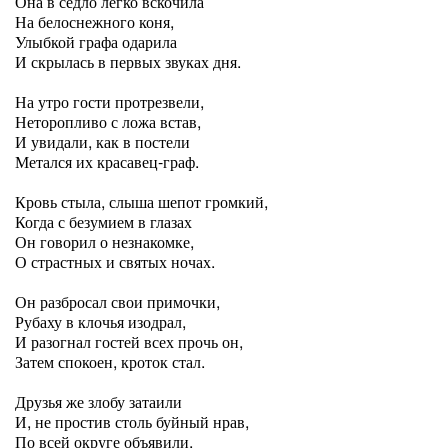
Она в седло легко вскочила
На белоснежного коня,
Улыбкой графа одарила
И скрылась в первых звуках дня.
На утро гости протрезвели,
Неторопливо с ложа встав,
И увидали, как в постели
Метался их красавец-граф.
Кровь стыла, слыша шепот громкий,
Когда с безумием в глазах
Он говорил о незнакомке,
О страстных и святых ночах.
Он разбросал свои примочки,
Рубаху в клочья изодрал,
И разогнал гостей всех прочь он,
Затем спокоен, кроток стал.
Друзья же злобу затаили
И, не простив столь буйный нрав,
По всей округе объявили,