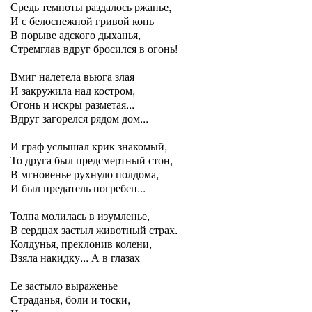
Средь темноты раздалось ржанье,
И с белоснежной гривой конь
В порыве адского дыханья,
Стремглав вдруг бросился в огонь!
Вмиг налетела вьюга злая
И закружила над костром,
Огонь и искры разметая...
Вдруг загорелся рядом дом...
И граф услышал крик знакомый,
То друга был предсмертный стон,
В мгновенье рухнуло полдома,
И был предатель погребен...
Толпа молилась в изумленье,
В сердцах застыл животный страх.
Колдунья, преклонив колени,
Взяла накидку... А в глазах
Ее застыло выраженье
Страданья, боли и тоски,