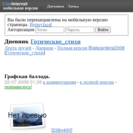
Live
Internet
Дневники
Личка
мобильная версия
Вы были перенаправлены на мобильную версию
страницы.
Вернуться!
Авторизация
Дневник
Готические_стихи
Лента друзей
-
Дневник
-
Полная версия
Blakpantera2008
(
Готические_стихи
)
Графская баллада.
22-07-2008 01:28
к комментариям
-
к полной версии
-
понравилось!
[238x400]