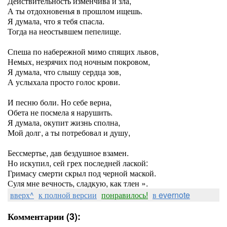
Действительность изменчива и зла,
А ты отдохновенья в прошлом ищешь.
Я думала, что я тебя спасла.
Тогда на неостывшем пепелище.
Спеша по набережной мимо спящих львов,
Немых, незрячих под ночным покровом,
Я думала, что слышу сердца зов,
А услыхала просто голос крови.
И песню боли. Но себе верна,
Обета не посмела я нарушить.
Я думала, окупит жизнь сполна,
Мой долг, а ты потребовал и душу,
Бессмертье, дав бездушное взамен.
Но искупил, сей грех последней лаской:
Гримасу смерти скрыл под черной маской.
Суля мне вечность, сладкую, как тлен ».
вверх^
к полной версии
понравилось!
в evernote
Комментарии (3):