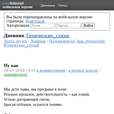
Live
Internet
Дневники
Личка
мобильная версия
Вы были перенаправлены на мобильную версию
страницы.
Вернуться!
Авторизация
Дневник
Готические_стихи
Лента друзей
-
Дневник
-
Полная версия
Эша_берхштейн
(
Готические_стихи
)
Ну как
28-04-2008 19:04
к комментариям
-
к полной версии
-
понравилось!
Мы дети тьмы, мы призраки в ночи
Реально прошлое, действительность – как пламя.
Устало догорающей свечи,
Бросая отблики, играется тенями.