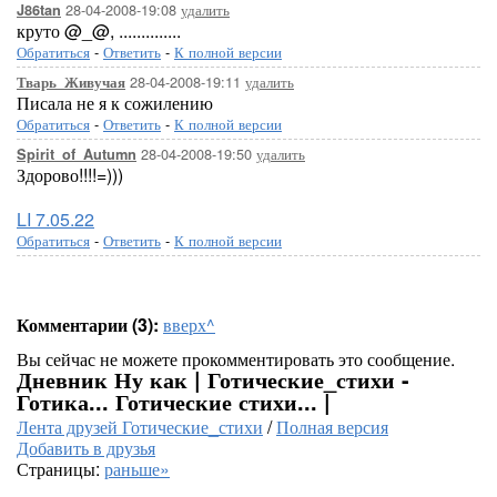
28-04-2008-19:08
удалить
J86tan
круто @_@, ..............
Обратиться
-
Ответить
-
К полной версии
28-04-2008-19:11
удалить
Тварь_Живучая
Писала не я к сожилению
Обратиться
-
Ответить
-
К полной версии
28-04-2008-19:50
удалить
Spirit_of_Autumn
Здорово!!!!=)))
LI 7.05.22
Обратиться
-
Ответить
-
К полной версии
Комментарии (3):
вверх^
Вы сейчас не можете прокомментировать это сообщение.
Дневник Ну как | Готические_стихи -
Готика... Готические стихи... |
Лента друзей Готические_стихи
/
Полная версия
Добавить в друзья
Страницы:
раньше»