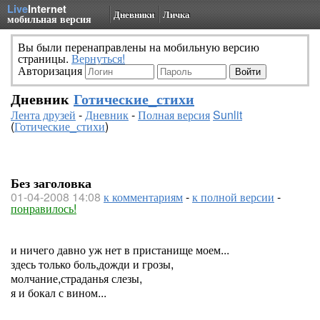
Live
Internet
Дневники
Личка
мобильная версия
Вы были перенаправлены на мобильную версию
страницы.
Вернуться!
Авторизация
Дневник
Готические_стихи
Лента друзей
-
Дневник
-
Полная версия
Sunlit
(
Готические_стихи
)
Без заголовка
01-04-2008 14:08
к комментариям
-
к полной версии
-
понравилось!
и ничего давно уж нет в пристанище моем...
здесь только боль,дожди и грозы,
молчание,страданья слезы,
я и бокал с вином...