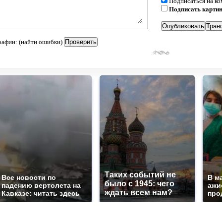
Подписаться на к
Подписать карти
рафии: (найти ошибки)
Таких событий не
Все новости по
В м
было с 1945: чего
падению вертолета на
ажи
ждать всем нам?
Кавказе: читать здесь
про