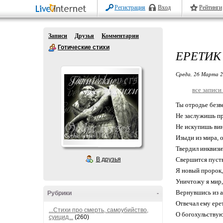
Регистрация
Вход
Рейтинги
Записи
Друзья
Комментарии
Готические стихи
ЕРЕТИК
Среда, 26 Марта 2
все записи
Ты отродье безве
Не заслужишь п
Не искупишь ви
Изыди из мира, 
Твердил инквизи
В друзья
Свершится пусть
Я новый пророк,
Уничтожу я мир,
Вернувшись из а
Рубрики
-
Отвечал ему ере
...Стихи про смерть, самоубийство,
О богохульству
суицид...
(260)