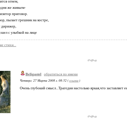
ится огнем,
одня же живьем-
изитор приговор.
ор, пылает грешник на костре,
 дирижер,
ушел с улыбкой на лице
ие стихи...
Beligastel
обратиться по имени
Четверг, 27 Марта 2008 г. 08:52 (
ссылка
)
Очень глубокий смысл...Трагедия настолько яркая,что заставляет е