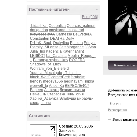
Постоянные читатели
-
Все (906)
-Lidashka-
Queenliza
Quercus_palmeri
darkgerion
maskarad_maskarad
rubyroses
zv60
Barnessa
BeLVederA
Constanten
DEATHa
Deity
DrUnK_SouL
Drakylina
Epicura
Erinyes
Eternity_SiLense
FataMorganne
J86tan
Julia_Iris
Kadencia
KaterinaMint
LESIKOT
La_Catalina
Moulin_Rouge_-
_
Paragryaznyhnoskov
ROGER3
Shadows_of_Lilith
Комментироват
Wolfram_von_Bielefeld
Younita_Mechigato
_T_i_s_h_
black_WolfF
cornerBrett
farnheim
henosy
medeya666
negihayami
slipka
werwolf_lg
АльёнКа
ВЕРВОЛЬФ17
Вереея
Ласючка
Лезвие_жизни
Добавить комм
НеЧеСТь
Стервозка
Тень_огня
Введите свое имя и
Хаочка_Асакура
Эльфуша
мираэль-
холод_ночи
Регистрация
Статистика
-
Текст коммен
Создан: 20.05.2006
Записей:
Комментариев: