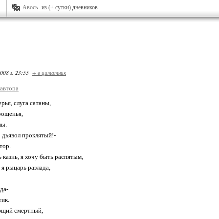
Авось
из (+ сутки) дневников
008 г. 23:55
+ в цитатник
 автора
рья, слуга сатаны,
рощенья,
ны.
о дьявол проклятый!-
тор.
 казнь, я хочу быть распятым,
 я рыцарь разлада,
да-
тик.
ющий смертный,