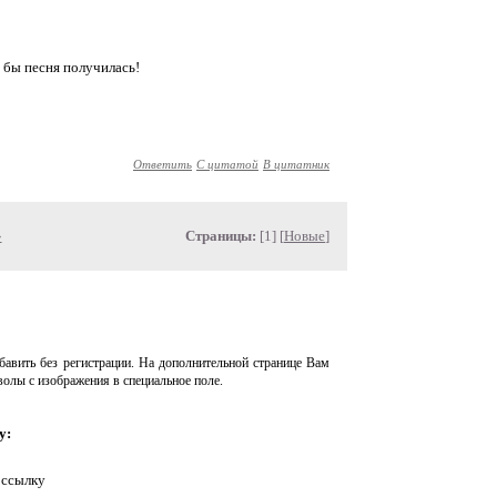
 бы песня получилась!
Ответить
С цитатой
В цитатник
»
Страницы:
[1] [
Новые
]
авить без регистрации. На дополнительной странице Вам
волы с изображения в специальное поле.
у:
 ссылку