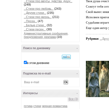
Твоя душа очист
...Стихи про мечты, чувства, душу...
(249)
Сожгут тебя сег
...Стихи про любовь...
(243)
Свой вынес инкв
...Другие стихи...
(235)
...Стихи про жизнь...
(211)
Исполнен пригов
...Проза...
(47)
Судьбами играет
...Белые стихи...
(32)
Еще один актер 
...Стихи песен...
(30)
Административные сообщения,
предложения, реклама
(10)
Рубрики:
...Друг
Поиск по дневнику
-
в этом дневнике
Подписка по e-mail
-
Интересы
-
Все (3)
готика
стихи
черная романтика