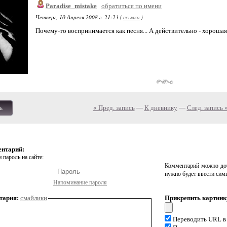
Paradise_mistake
обратиться по имени
Четверг, 10 Апреля 2008 г. 21:23 (
ссылка
)
Почему-то воспринимается как песня... А действительно - хорошая
« Пред. запись
—
К дневнику
—
След. запись 
ь
ентарий:
 пароль на сайте:
Комментарий можно доб
нужно будет ввести сим
Напоминание пароля
тария:
смайлики
Прикрепить картинк
Переводить URL в