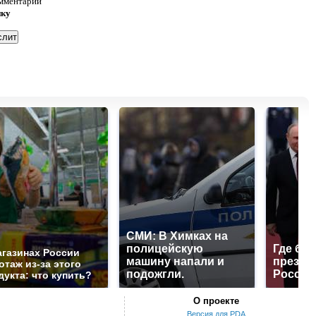
омментарии
нку
СМИ: В Химках на
полицейскую
Где буд
агазинах России
машину напали и
презид
отаж из-за этого
подожгли.
России
дукта: что купить?
О проекте
Версия для PDA