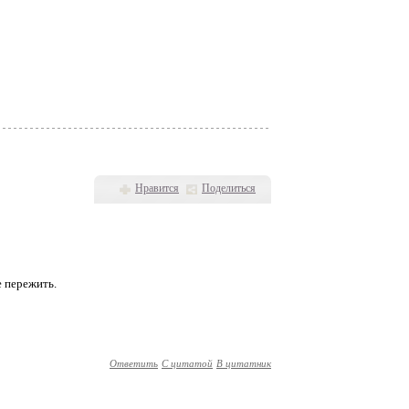
Нравится
Поделиться
е пережить.
Ответить
С цитатой
В цитатник