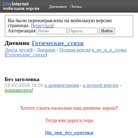
Live
Internet
Дневники
Личка
мобильная версия
Вы были перенаправлены на мобильную версию
страницы.
Вернуться!
Авторизация
Дневник
Готические_стихи
Лента друзей
-
Дневник
-
Полная версия
я_не_я_и_точка
(
Готические_стихи
)
Без заголовка
18-02-2008 18:30
к комментариям
-
к полной версии
-
понравилось!
Хотите узнать насколько ваш дневник хорош?
Тогда вам дорога сюда
Ни_дня_без_критики