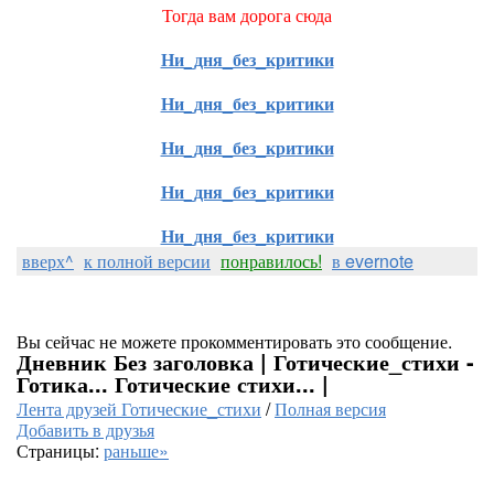
Тогда вам дорога сюда
Ни_дня_без_критики
Ни_дня_без_критики
Ни_дня_без_критики
Ни_дня_без_критики
Ни_дня_без_критики
вверх^
к полной версии
понравилось!
в evernote
Вы сейчас не можете прокомментировать это сообщение.
Дневник Без заголовка | Готические_стихи -
Готика... Готические стихи... |
Лента друзей Готические_стихи
/
Полная версия
Добавить в друзья
Страницы:
раньше»