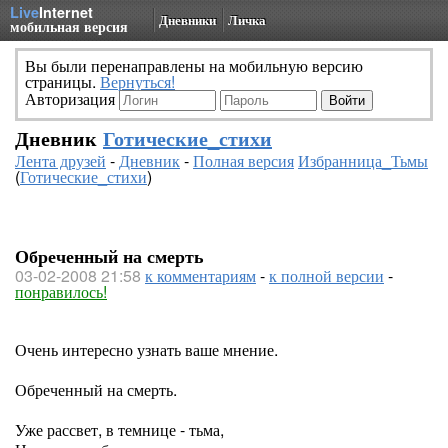
Live
Internet
Дневники
Личка
мобильная версия
Вы были перенаправлены на мобильную версию
страницы.
Вернуться!
Авторизация
Дневник
Готические_стихи
Лента друзей
-
Дневник
-
Полная версия
Избранница_Тьмы
(
Готические_стихи
)
Обреченный на смерть
03-02-2008 21:58
к комментариям
-
к полной версии
-
понравилось!
Очень интересно узнать ваше мнение.
Обреченный на смерть.
Уже рассвет, в темнице - тьма,