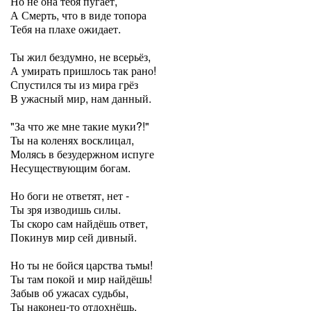
Но не она тебя пугает,
А Смерть, что в виде топора
Тебя на плахе ожидает.
Ты жил бездумно, не всерьёз,
А умирать пришлось так рано!
Спустился ты из мира грёз
В ужасный мир, нам данный.
"За что же мне такие муки?!"
Ты на коленях восклицал,
Молясь в безудержном испуге
Несуществующим богам.
Но боги не ответят, нет -
Ты зря изводишь силы.
Ты скоро сам найдёшь ответ,
Покинув мир сей дивный.
Но ты не бойся царства тьмы!
Ты там покой и мир найдёшь!
Забыв об ужасах судьбы,
Ты наконец-то отдохнёшь.