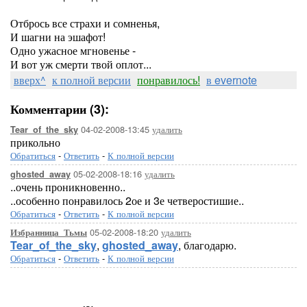
Отбрось все страхи и сомненья,
И шагни на эшафот!
Одно ужасное мгновенье -
И вот уж смерти твой оплот...
вверх^
к полной версии
понравилось!
в evernote
Комментарии (3):
04-02-2008-13:45
удалить
Tear_of_the_sky
прикольно
Обратиться
-
Ответить
-
К полной версии
05-02-2008-18:16
удалить
ghosted_away
..очень проникновенно..
..особенно понравилось 2ое и 3е четверостишие..
Обратиться
-
Ответить
-
К полной версии
05-02-2008-18:20
удалить
Избранница_Тьмы
Tear_of_the_sky
,
ghosted_away
, благодарю.
Обратиться
-
Ответить
-
К полной версии