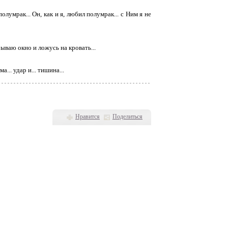
олумрак... Он, как и я, любил полумрак... с Ним я не
крываю окно и ложусь на кровать...
... удар и... тишина...
Нравится
Поделиться