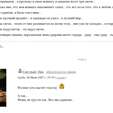
й привыкла... я прохожу в свою комнату и зажигаю всего три свечи...
азал мне, что моя комната напоминает склеп... это все из-за того, что я люблю п
 одиноко, я была счастлива...
нь хрупкий предмет... и однажды он ушел... в лучший мир...
а свечи... тепло от них разливается по всему телу... мне уже не холодно... я от
 подул ветер... он задул свечи...
венящая тишина, нарушаемая лишь ударами моего сердца... удар... еще удар... тьма
...
Светлый_Орк
обратиться по имени
Среда, 06 Июня 2007 г. 19:39 (
ссылка
)
Респект (это насчёт текста)
А так...
Млин, не грусти так...Все мы одиноки...