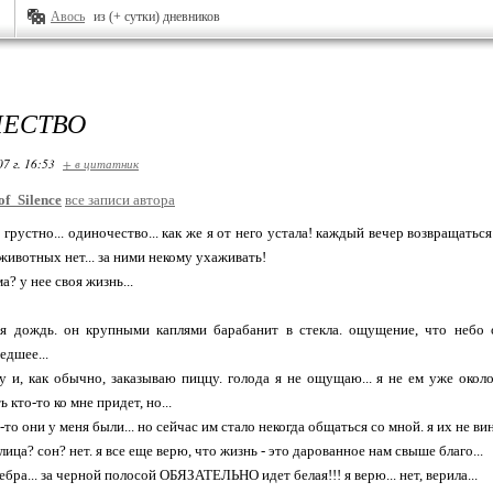
Авось
из (+ сутки) дневников
ЕСТВО
07 г. 16:53
+ в цитатник
of_Silence
все записи автора
 грустно... одиночество... как же я от него устала! каждый вечер возвращаться
ивотных нет... за ними некому ухаживать!
а? у нее своя жизнь...
ся дождь. он крупными каплями барабанит в стекла. ощущение, что небо о
едшее...
у и, как обычно, заказываю пиццу. голода я не ощущаю... я не ем уже около 
 кто-то ко мне придет, но...
а-то они у меня были... но сейчас им стало некогда общаться со мной. я их не ви
лица? сон? нет. я все еще верю, что жизнь - это дарованное нам свыше благо...
зебра... за черной полосой ОБЯЗАТЕЛЬНО идет белая!!! я верю... нет, верила...