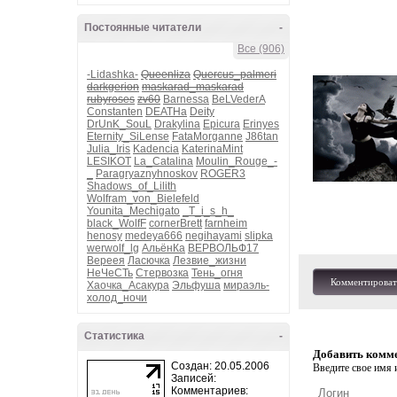
Постоянные читатели
-
Все (906)
-Lidashka-
Queenliza
Quercus_palmeri
darkgerion
maskarad_maskarad
rubyroses
zv60
Barnessa
BeLVederA
Constanten
DEATHa
Deity
DrUnK_SouL
Drakylina
Epicura
Erinyes
Eternity_SiLense
FataMorganne
J86tan
Julia_Iris
Kadencia
KaterinaMint
LESIKOT
La_Catalina
Moulin_Rouge_-
_
Paragryaznyhnoskov
ROGER3
Shadows_of_Lilith
Wolfram_von_Bielefeld
Younita_Mechigato
_T_i_s_h_
black_WolfF
cornerBrett
farnheim
henosy
medeya666
negihayami
slipka
werwolf_lg
АльёнКа
ВЕРВОЛЬФ17
Вереея
Ласючка
Лезвие_жизни
НеЧеСТь
Стервозка
Тень_огня
Комментироват
Хаочка_Асакура
Эльфуша
мираэль-
холод_ночи
Статистика
-
Добавить комм
Создан: 20.05.2006
Введите свое имя и
Записей:
Комментариев: