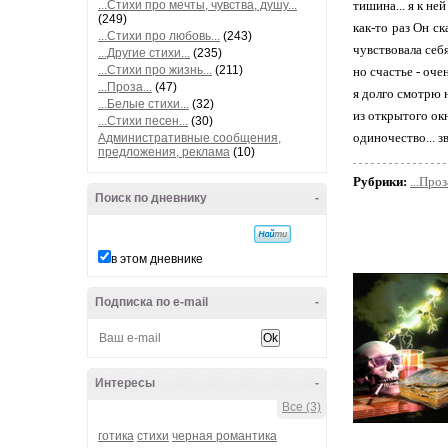
...Стихи про мечты, чувства, душу...
тишина... я к не
(249)
как-то раз Он ск
...Стихи про любовь...
(243)
чувствовала себя
...Другие стихи...
(235)
...Стихи про жизнь...
(211)
но счастье - оче
...Проза...
(47)
я долго смотрю н
...Белые стихи...
(32)
из открытого окна
...Стихи песен...
(30)
одиночество... з
Административные сообщения,
предложения, реклама
(10)
Рубрики:
...Проза
Поиск по дневнику
-
в этом дневнике
Подписка по e-mail
-
Интересы
-
Все (3)
готика
стихи
черная романтика