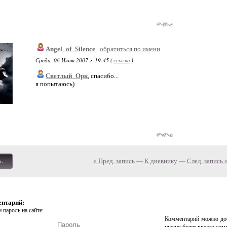
Angel_of_Silence
обратиться по имени
Среда, 06 Июня 2007 г. 19:45 (
ссылка
)
Светлый_Орк
, спасибо...
я попытаюсь)
« Пред. запись
—
К дневнику
—
След. запись 
ь
ентарий:
 пароль на сайте:
Комментарий можно доб