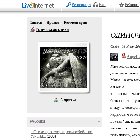
Регистрация
Вход
Рейтинги
Записи
Друзья
Комментарии
Готические стихи
ОДИНОЧ
Среда, 06 Июня 20
Angel_
Мне холодно... и
даже домашних ж
Мама... а что мам
а я одна...
за окном начал
В друзья
безвозвратно уш
я иду к телефон
надеюсь, что хоть
друзья? да, когд
Рубрики
-
жизнь... бессмыс
...Стихи про смерть, самоубийство,
ведь жизнь, как 
суицид...
(260)