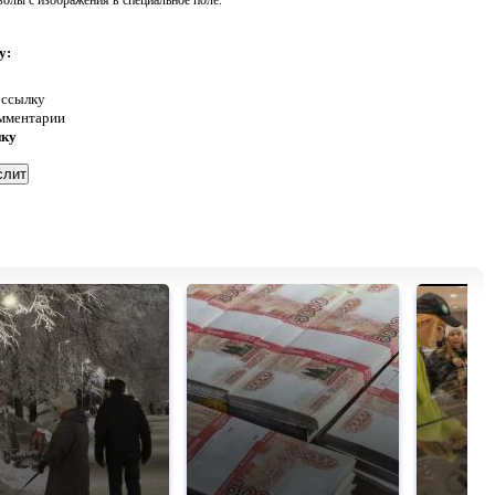
волы с изображения в специальное поле.
у:
 ссылку
омментарии
нку