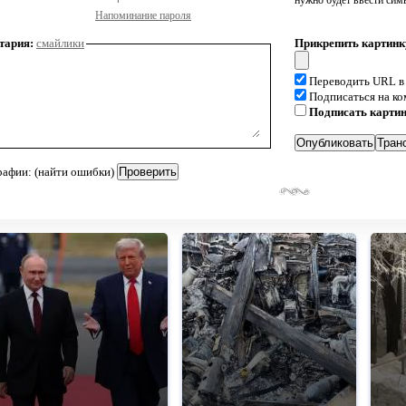
нужно будет ввести сим
Напоминание пароля
тария:
смайлики
Прикрепить картинк
Переводить URL в
Подписаться на к
Подписать карти
рафии: (найти ошибки)