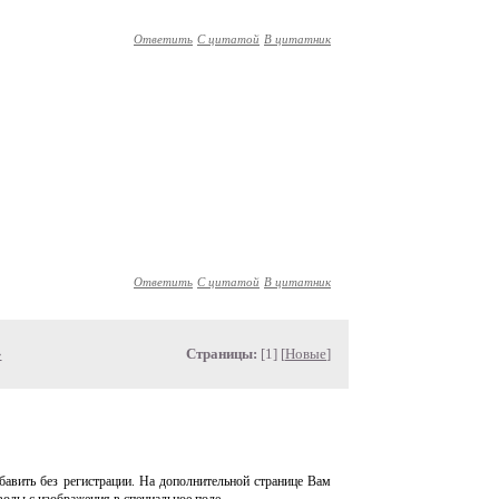
Ответить
С цитатой
В цитатник
Ответить
С цитатой
В цитатник
»
Страницы:
[1] [
Новые
]
авить без регистрации. На дополнительной странице Вам