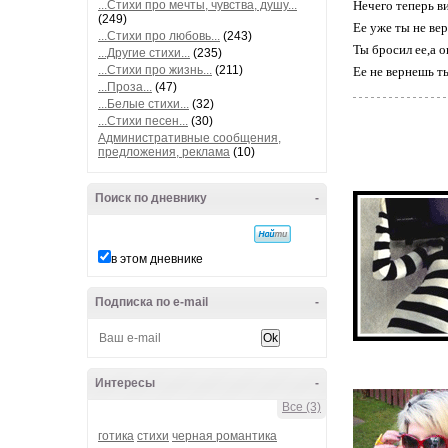
...Стихи про мечты, чувства, душу...
Нечего теперь ви
(249)
Ее уже ты не ве
...Стихи про любовь...
(243)
Ты бросил ее,а о
...Другие стихи...
(235)
...Стихи про жизнь...
(211)
Ее не вернешь ты
...Проза...
(47)
...Белые стихи...
(32)
...Стихи песен...
(30)
Административные сообщения,
предложения, реклама
(10)
Поиск по дневнику
-
в этом дневнике
Подписка по e-mail
-
Интересы
-
Все (3)
готика
стихи
черная романтика