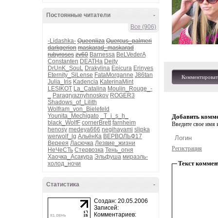
Постоянные читатели
-
Все (906)
-Lidashka-
Queenliza
Quercus_palmeri
darkgerion
maskarad_maskarad
rubyroses
zv60
Barnessa
BeLVederA
Constanten
DEATHa
Deity
DrUnK_SouL
Drakylina
Epicura
Erinyes
Eternity_SiLense
FataMorganne
J86tan
Комментироват
Julia_Iris
Kadencia
KaterinaMint
LESIKOT
La_Catalina
Moulin_Rouge_-
_
Paragryaznyhnoskov
ROGER3
Shadows_of_Lilith
Wolfram_von_Bielefeld
Younita_Mechigato
_T_i_s_h_
Добавить комм
black_WolfF
cornerBrett
farnheim
Введите свое имя и
henosy
medeya666
negihayami
slipka
werwolf_lg
АльёнКа
ВЕРВОЛЬФ17
Вереея
Ласючка
Лезвие_жизни
Регистрация
НеЧеСТь
Стервозка
Тень_огня
Хаочка_Асакура
Эльфуша
мираэль-
Текст коммен
холод_ночи
Статистика
-
Создан: 20.05.2006
Записей:
Комментариев: