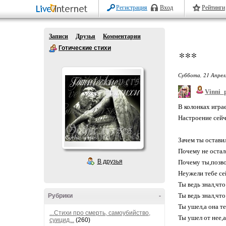
Регистрация
Вход
Рейтинги
Записи
Друзья
Комментарии
Готические стихи
***
Суббота, 21 Апрел
Vinni_
В колонках игра
Настроение сейч
Зачем ты оставил
Почему не остал
В друзья
Почему ты,позво
Неужели тебе се
Ты ведь знал,что 
Ты ведь знал,что
Рубрики
-
Ты ушел,а она т
...Стихи про смерть, самоубийство,
Ты ушел от нее,а
суицид...
(260)