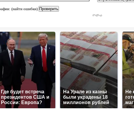
рафии: (найти ошибки)
Где будет встреча
На Урале из казны
Не 
президентов США и
были украдены 18
гот
России: Европа?
миллионов рублей
маг