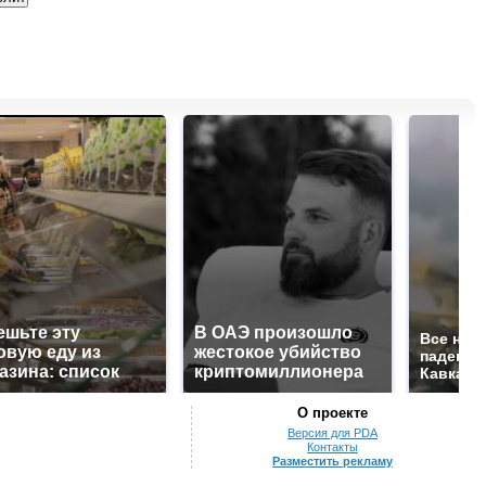
ешьте эту
В ОАЭ произошло
Все нов
овую еду из
жестокое убийство
падению
азина: список
криптомиллионера
Кавказе:
О проекте
Версия для PDA
Контакты
Разместить рекламу