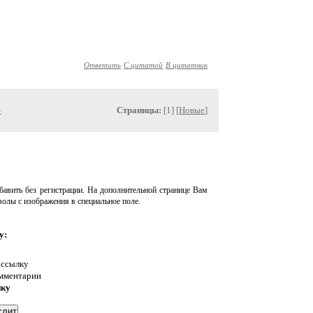
Ответить
С цитатой
В цитатник
»
Страницы:
[1] [
Новые
]
авить без регистрации. На дополнительной странице Вам
волы с изображения в специальное поле.
у:
 ссылку
омментарии
нку