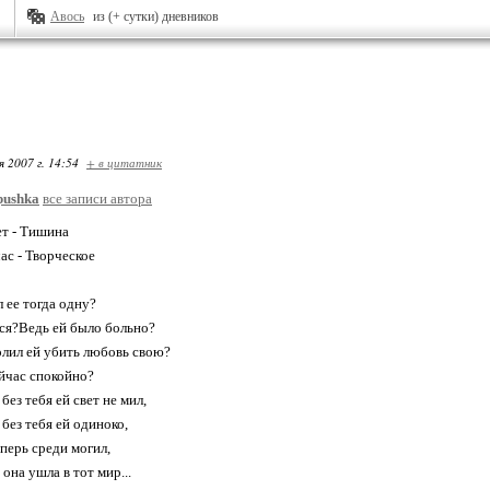
Авось
из (+ сутки) дневников
я 2007 г. 14:54
+ в цитатник
pushka
все записи автора
ет - Тишина
ас - Творческое
 ее тогда одну?
ся?Ведь ей было больно?
лил ей убить любовь свою?
йчас спокойно?
без тебя ей свет не мил,
 без тебя ей одиноко,
еперь среди могил,
 она ушла в тот мир...