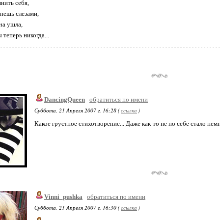
нить себя,
рнешь слезами,
на ушла,
 теперь никогда...
DancingQueen
обратиться по имени
Суббота, 21 Апреля 2007 г. 16:28 (
ссылка
)
Какое грустное стихотворение... Даже как-то не по себе стало немн
Vinni_pushka
обратиться по имени
Суббота, 21 Апреля 2007 г. 16:30 (
ссылка
)