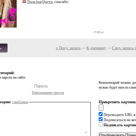
DancingQueen
, спасибо
« Пред. запись
—
К дневнику
—
След. запись 
ь
ентарий:
 пароль на сайте:
Комментарий можно доб
нужно будет ввести сим
Напоминание пароля
тария:
смайлики
Прикрепить картинк
Переводить URL в
Подписаться на к
Подписать карти