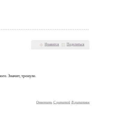
Нравится
Поделиться
ого. Значит, тронуло.
Ответить
С цитатой
В цитатник