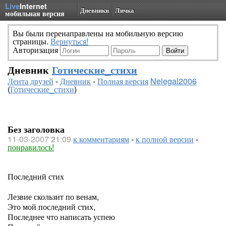
Live
Internet
Дневники
Личка
мобильная версия
Вы были перенаправлены на мобильную версию
страницы.
Вернуться!
Авторизация
Дневник
Готические_стихи
Лента друзей
-
Дневник
-
Полная версия
Nelegal2006
(
Готические_стихи
)
Без заголовка
11-03-2007 21:09
к комментариям
-
к полной версии
-
понравилось!
Последний стих
Лезвие скользит по венам,
Это мой последний стих,
Последнее что написать успею