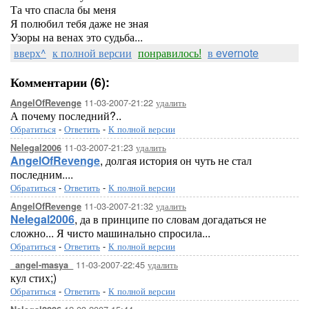
Та что спасла бы меня
Я полюбил тебя даже не зная
Узоры на венах это судьба...
вверх^
к полной версии
понравилось!
в evernote
Комментарии (6):
11-03-2007-21:22
удалить
AngelOfRevenge
А почему последний?..
Обратиться
-
Ответить
-
К полной версии
11-03-2007-21:23
удалить
Nelegal2006
AngelOfRevenge
, долгая история он чуть не стал
последним....
Обратиться
-
Ответить
-
К полной версии
11-03-2007-21:32
удалить
AngelOfRevenge
Nelegal2006
, да в принципе по словам догадаться не
сложно... Я чисто машинально спросила...
Обратиться
-
Ответить
-
К полной версии
11-03-2007-22:45
удалить
_angel-masya_
кул стих;)
Обратиться
-
Ответить
-
К полной версии