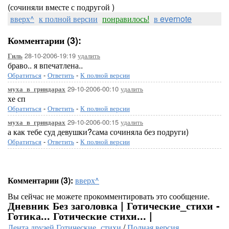
(сочиняли вместе с подругой )
вверх^
к полной версии
понравилось!
в evernote
Комментарии (3):
28-10-2006-19:19
удалить
Гиль
браво.. я впечатлена..
Обратиться
-
Ответить
-
К полной версии
29-10-2006-00:10
удалить
муха_в_гриндарах
хе сп
Обратиться
-
Ответить
-
К полной версии
29-10-2006-00:15
удалить
муха_в_гриндарах
а как тебе суд девушки?сама сочиняла без подруги)
Обратиться
-
Ответить
-
К полной версии
Комментарии (3):
вверх^
Вы сейчас не можете прокомментировать это сообщение.
Дневник Без заголовка | Готические_стихи -
Готика... Готические стихи... |
Лента друзей Готические_стихи
/
Полная версия