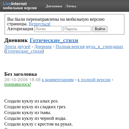
Live
Internet
Дневники
Личка
мобильная версия
Вы были перенаправлены на мобильную версию
страницы.
Вернуться!
Авторизация
Дневник
Готические_стихи
Лента друзей
-
Дневник
-
Полная версия
муха_в_гриндарах
(
Готические_стихи
)
Без заголовка
28-10-2006 18:48
к комментариям
-
к полной версии
-
понравилось!
Создали куклу из алых роз.
Создали куклу из сладких грез.
Создали куклу из тьмы.
Создали куклу из черной воды.
Создали куклу с крестом на руках.