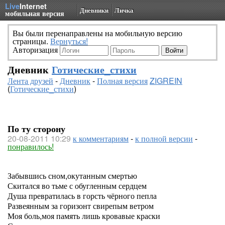
Live
Internet
Дневники
Личка
мобильная версия
Вы были перенаправлены на мобильную версию
страницы.
Вернуться!
Авторизация
Дневник
Готические_стихи
Лента друзей
-
Дневник
-
Полная версия
ZIGREIN
(
Готические_стихи
)
По ту сторону
20-08-2011 10:29
к комментариям
-
к полной версии
-
понравилось!
Забывшись сном,окутанным смертью
Скитался во тьме с обугленным сердцем
Душа превратилась в горсть чёрного пепла
Развеянным за горизонт свирепым ветром
Моя боль,моя память лишь кровавые краски