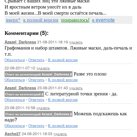
Срывает с ваших лиц эти лживые маски
И яростным ветром унесёт их в даль
В моей жизни...В моей смерти остаётся печаль...
вверх^
к полной версии
понравилось!
в evernote
Комментарии (5):
21-08-2011-18:19
удалить
Azazel_Darkness
Графомания и набор штампов. Лживые маски, даль-печаль и
т.п.
Обратиться
-
Ответить
-
К полной версии
22-08-2011-07:12
удалить
Разве это плохо
Ответ на комментарий Azazel_Darkness
#
Обратиться
-
Ответить
-
К полной версии
23-08-2011-01:43
удалить
Azazel_Darkness
С литературной точки зрения - да.
Ответ на комментарий
#
Обратиться
-
Ответить
-
К полной версии
23-08-2011-10:58
удалить
Можешь подскажешь как
Ответ на комментарий Azazel_Darkness
#
надо?
Обратиться
-
Ответить
-
К полной версии
24-08-2011-18:03
удалить
Asche27