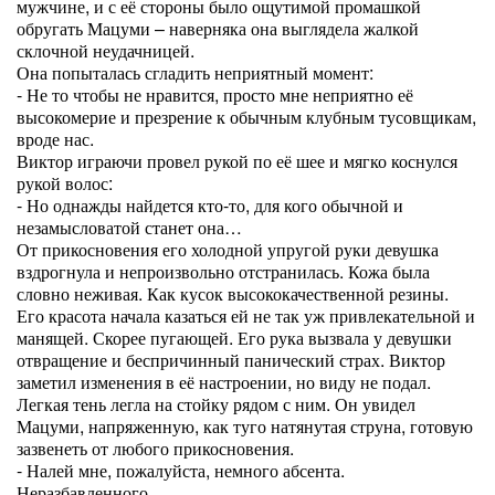
мужчине, и с её стороны было ощутимой промашкой
обругать Мацуми – наверняка она выглядела жалкой
склочной неудачницей.
Она попыталась сгладить неприятный момент:
- Не то чтобы не нравится, просто мне неприятно её
высокомерие и презрение к обычным клубным тусовщикам,
вроде нас.
Виктор играючи провел рукой по её шее и мягко коснулся
рукой волос:
- Но однажды найдется кто-то, для кого обычной и
незамысловатой станет она…
От прикосновения его холодной упругой руки девушка
вздрогнула и непроизвольно отстранилась. Кожа была
словно неживая. Как кусок высококачественной резины.
Его красота начала казаться ей не так уж привлекательной и
манящей. Скорее пугающей. Его рука вызвала у девушки
отвращение и беспричинный панический страх. Виктор
заметил изменения в её настроении, но виду не подал.
Легкая тень легла на стойку рядом с ним. Он увидел
Мацуми, напряженную, как туго натянутая струна, готовую
зазвенеть от любого прикосновения.
- Налей мне, пожалуйста, немного абсента.
Неразбавленного.