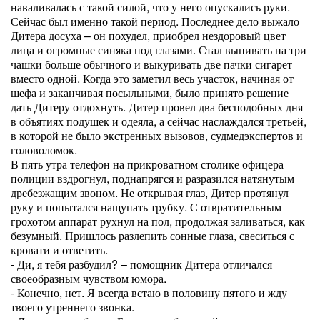
наваливалась с такой силой, что у него опускались руки.
Сейчас был именно такой период. Последнее дело выжало
Дитера досуха – он похудел, приобрел нездоровый цвет
лица и огромные синяка под глазами. Стал выпивать на три
чашки больше обычного и выкуривать две пачки сигарет
вместо одной. Когда это заметил весь участок, начиная от
шефа и заканчивая посыльными, было принято решение
дать Дитеру отдохнуть. Дитер провел два бесподобных дня
в объятиях подушек и одеяла, а сейчас наслаждался третьей,
в которой не было экстренных вызовов, судмедэкспертов и
головоломок.
В пять утра телефон на прикроватном столике офицера
полиции вздрогнул, поднапрягся и разразился натянутым
дребезжащим звоном. Не открывая глаз, Дитер протянул
руку и попытался нащупать трубку. С отвратительным
грохотом аппарат рухнул на пол, продолжая заливаться, как
безумный. Пришлось разлепить сонные глаза, свеситься с
кровати и ответить.
- Ди, я тебя разбудил? – помощник Дитера отличался
своеобразным чувством юмора.
- Конечно, нет. Я всегда встаю в половину пятого и жду
твоего утреннего звонка.