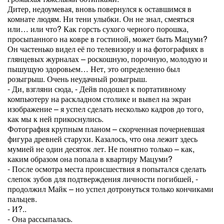
Дитер, недоумевая, вновь повернулся к оставшимся в
комнате людям. Ни тени улыбки. Он не знал, смеяться
или… или что? Как горсть сухого черного порошка,
просыпанного на ковре в гостиной, может быть Мацуми?
Он частенько видел её по телевизору и на фотографиях в
глянцевых журналах – роскошную, порочную, молодую и
пышущую здоровьем… Нет, это определенно был
розыгрыш. Очень неудачный розыгрыш.
- Ди, взгляни сюда, - Дейв подошел к портативному
компьютеру на раскладном столике и вывел на экран
изображение – я успел сделать несколько кадров до того,
как мы к ней прикоснулись.
Фотография крупным планом – скорченная почерневшая
фигура древней старухи. Казалось, что она лежит здесь
мумией не один десяток лет. Не понятно только – как,
каким образом она попала в квартиру Мацуми?
- После осмотра места происшествия я попытался сделать
слепок зубов для подтверждения личности погибшей, -
продолжил Майк – но успел дотронуться только кончиками
пальцев.
- И?..
- Она рассыпалась.