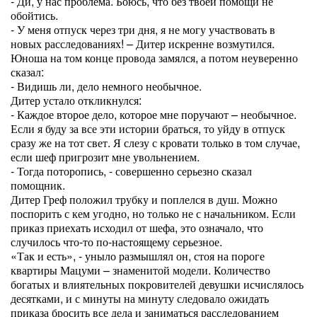
- Ди, у нас проблема. Боюсь, что без твоей помощи не
обойтись.
- У меня отпуск через три дня, я не могу участвовать в
новых расследованиях! – Дитер искренне возмутился.
Юноша на том конце провода замялся, а потом неуверенно
сказал:
- Видишь ли, дело немного необычное.
Дитер устало откликнулся:
- Каждое второе дело, которое мне поручают – необычное.
Если я буду за все эти истории браться, то уйду в отпуск
сразу же на тот свет. Я слезу с кровати только в том случае,
если шеф пригрозит мне увольнением.
- Тогда поторопись, - совершенно серьезно сказал
помощник.
Дитер Греф положил трубку и поплелся в душ. Можно
поспорить с кем угодно, но только не с начальником. Если
приказ приехать исходил от шефа, это означало, что
случилось что-то по-настоящему серьезное.
«Так и есть», - уныло размышлял он, стоя на пороге
квартиры Мацуми – знаменитой модели. Количество
богатых и влиятельных покровителей девушки исчислялось
десятками, и с минуты на минуту следовало ожидать
приказа бросить все дела и заниматься расследованием