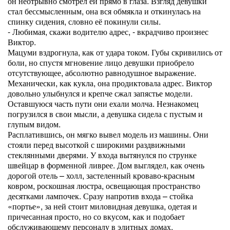
он неотрывно смотрел ей прямо в глаза. Взгляд девушки
стал бессмысленным, она вся обмякла и откинулась на
спинку сидения, словно её покинули силы.
- Любимая, скажи водителю адрес, - вкрадчиво произнес
Виктор.
Мацуми вздрогнула, как от удара током. Губы скривились от
боли, но спустя мгновение лицо девушки приобрело
отсутствующее, абсолютно равнодушное выражение.
Механически, как кукла, она продиктовала адрес. Виктор
довольно улыбнулся и крепче сжал запястье модели.
Оставшуюся часть пути они ехали молча. Незнакомец
погрузился в свои мысли, а девушка сидела с пустым и
глупым видом.
Расплатившись, он мягко вывел модель из машины. Они
стояли перед высоткой с широкими раздвижными
стеклянными дверями. У входа вытянулся по струнке
швейцар в форменной ливрее. Дом выглядел, как очень
дорогой отель – холл, застеленный кроваво-красным
ковром, роскошная люстра, освещающая пространство
десятками лампочек. Сразу напротив входа – стойка
«портье», за ней стоит миловидная девушка, одетая и
причесанная просто, но со вкусом, как и подобает
обслуживающему персоналу в элитных домах.