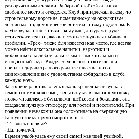
разгоряченными телами. За барной стойкой он занял
свободное место и огляделся. Клуб принадлежал какому-то
строительному воротиле, помешанному на оккультизме,
черной магии, демонической эстетике и тому подобном. В
клубе звучала только тяжелая музыка, антураж в духе
готического театра ужасов и соответствующая публика в
изобилии. «Грех» также был известен как место, где всегда
можно найти алкогольные напитки, наркотики и
любовников на любой, даже самый взыскательный и
изощренный вкус. Владелец успешно практиковал и
пропагандировал разного рода излишества, и его
единомышленники с удовольствием собирались в клубе
каждую ночь.
За стойкой работала очень ярко накрашенная девушка с
темно-синими волосами, вся затянутая в эластичную кожу.
Ловко управляясь с бутылками, шейкером и бокалами, она
создавала нужную атмосферу для гостей и посетителей. При
появлении незнакомца она облокотилась на сверкающую
барную стойку прямо напротив него.
- Ты здесь впервые?
- Да, пожалуй.
Бармен улыбнулась ему своей самой манящей улыбкой.