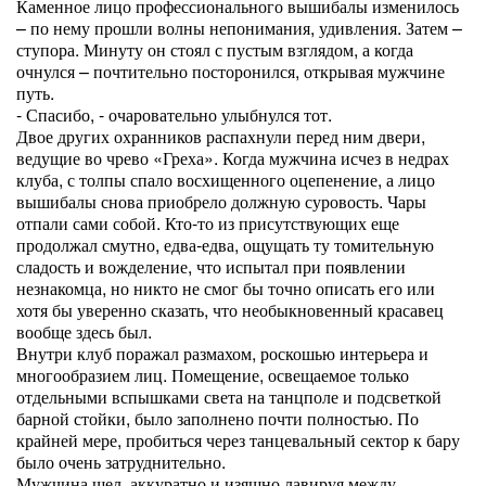
Каменное лицо профессионального вышибалы изменилось
– по нему прошли волны непонимания, удивления. Затем –
ступора. Минуту он стоял с пустым взглядом, а когда
очнулся – почтительно посторонился, открывая мужчине
путь.
- Спасибо, - очаровательно улыбнулся тот.
Двое других охранников распахнули перед ним двери,
ведущие во чрево «Греха». Когда мужчина исчез в недрах
клуба, с толпы спало восхищенного оцепенение, а лицо
вышибалы снова приобрело должную суровость. Чары
отпали сами собой. Кто-то из присутствующих еще
продолжал смутно, едва-едва, ощущать ту томительную
сладость и вожделение, что испытал при появлении
незнакомца, но никто не смог бы точно описать его или
хотя бы уверенно сказать, что необыкновенный красавец
вообще здесь был.
Внутри клуб поражал размахом, роскошью интерьера и
многообразием лиц. Помещение, освещаемое только
отдельными вспышками света на танцполе и подсветкой
барной стойки, было заполнено почти полностью. По
крайней мере, пробиться через танцевальный сектор к бару
было очень затруднительно.
Мужчина шел, аккуратно и изящно лавируя между