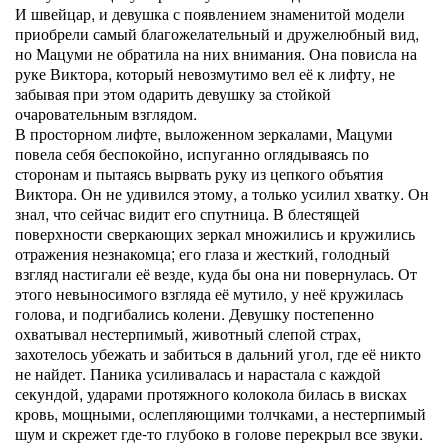
И швейцар, и девушка с появлением знаменитой модели
приобрели самый благожелательный и дружелюбный вид,
но Мацуми не обратила на них внимания. Она повисла на
руке Виктора, который невозмутимо вел её к лифту, не
забывая при этом одарить девушку за стойкой
очаровательным взглядом.
В просторном лифте, выложенном зеркалами, Мацуми
повела себя беспокойно, испуганно оглядываясь по
сторонам и пытаясь вырвать руку из цепкого объятия
Виктора. Он не удивился этому, а только усилил хватку. Он
знал, что сейчас видит его спутница. В блестящей
поверхности сверкающих зеркал множились и кружились
отражения незнакомца; его глаза и жесткий, голодный
взгляд настигали её везде, куда бы она ни повернулась. От
этого невыносимого взгляда её мутило, у неё кружилась
голова, и подгибались колени. Девушку постепенно
охватывал нестерпимый, животный слепой страх,
захотелось убежать и забиться в дальний угол, где её никто
не найдет. Паника усиливалась и нарастала с каждой
секундой, ударами протяжного колокола билась в висках
кровь, мощными, ослепляющими толчками, а нестерпимый
шум и скрежет где-то глубоко в голове перекрыл все звуки.