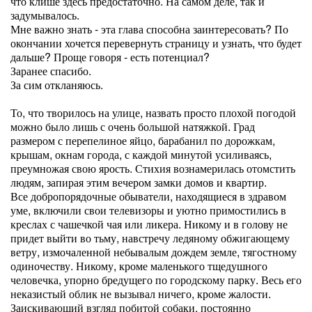
что клише здесь предостаточно. На самом деле, так и
задумывалось.
Мне важно знать - эта глава способна заинтересовать? По
окончании хочется перевернуть страницу и узнать, что будет
дальше? Проще говоря - есть потенциал?
Заранее спасибо.
За сим откланяюсь.
То, что творилось на улице, назвать просто плохой погодой
можно было лишь с очень большой натяжкой. Град
размером с перепелиное яйцо, барабанил по дорожкам,
крышам, окнам города, с каждой минутой усиливаясь,
преумножая свою ярость. Стихия вознамерилась отомстить
людям, запирая этим вечером замки домов и квартир.
Все добропорядочные обыватели, находящиеся в здравом
уме, включили свои телевизоры и уютно примостились в
креслах с чашечкой чая или ликера. Никому и в голову не
придет выйти во тьму, навстречу ледяному обжигающему
ветру, измочаленной небывалым дождем земле, тягостному
одиночеству. Никому, кроме маленького тщедушного
человечка, упорно бредущего по городскому парку. Весь его
неказистый облик не вызывал ничего, кроме жалости.
Заискивающий взгляд побитой собаки, постоянно