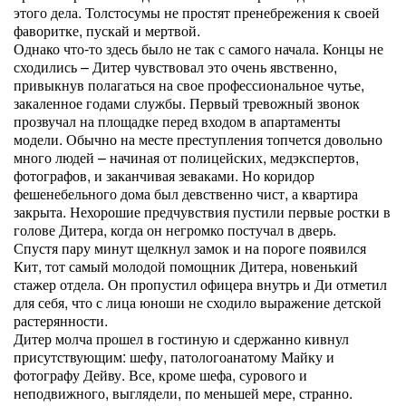
этого дела. Толстосумы не простят пренебрежения к своей
фаворитке, пускай и мертвой.
Однако что-то здесь было не так с самого начала. Концы не
сходились – Дитер чувствовал это очень явственно,
привыкнув полагаться на свое профессиональное чутье,
закаленное годами службы. Первый тревожный звонок
прозвучал на площадке перед входом в апартаменты
модели. Обычно на месте преступления топчется довольно
много людей – начиная от полицейских, медэкспертов,
фотографов, и заканчивая зеваками. Но коридор
фешенебельного дома был девственно чист, а квартира
закрыта. Нехорошие предчувствия пустили первые ростки в
голове Дитера, когда он негромко постучал в дверь.
Спустя пару минут щелкнул замок и на пороге появился
Кит, тот самый молодой помощник Дитера, новенький
стажер отдела. Он пропустил офицера внутрь и Ди отметил
для себя, что с лица юноши не сходило выражение детской
растерянности.
Дитер молча прошел в гостиную и сдержанно кивнул
присутствующим: шефу, патологоанатому Майку и
фотографу Дейву. Все, кроме шефа, сурового и
неподвижного, выглядели, по меньшей мере, странно.