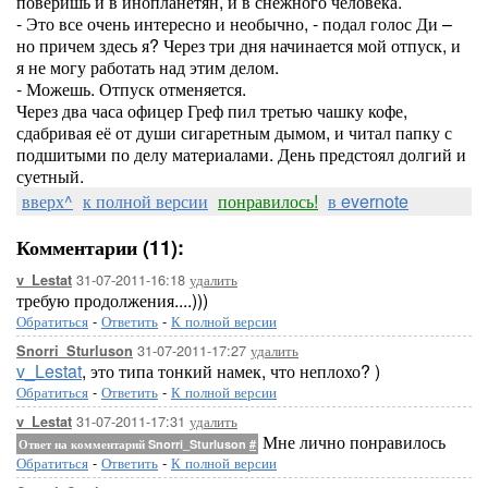
поверишь и в инопланетян, и в снежного человека.
- Это все очень интересно и необычно, - подал голос Ди –
но причем здесь я? Через три дня начинается мой отпуск, и
я не могу работать над этим делом.
- Можешь. Отпуск отменяется.
Через два часа офицер Греф пил третью чашку кофе,
сдабривая её от души сигаретным дымом, и читал папку с
подшитыми по делу материалами. День предстоял долгий и
суетный.
вверх^
к полной версии
понравилось!
в evernote
Комментарии (11):
31-07-2011-16:18
удалить
v_Lestat
требую продолжения....)))
Обратиться
-
Ответить
-
К полной версии
31-07-2011-17:27
удалить
Snorri_Sturluson
v_Lestat
, это типа тонкий намек, что неплохо? )
Обратиться
-
Ответить
-
К полной версии
31-07-2011-17:31
удалить
v_Lestat
Мне лично понравилось
Ответ на комментарий Snorri_Sturluson
#
Обратиться
-
Ответить
-
К полной версии