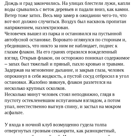
Дождь и град закончились. На улицах блестели лужи, капли
воды срывались с веток деревьев и падали вниз, как камни.
Ветер тоже затих. Весь мир замер в ожидании чего-то, что
вот-вот должно случиться. Воздух был насквозь пропитан
напряжением, наэлектризован.
Человечек вышел из парка и остановился на пустынной
автобусной остановке. Воровато оглянулся по сторонам и,
убедившись, что никто за ним не наблюдает, поднес к
глазам флакон. На его гранях отразился вожделенный
взгляд. Открыв флакон, он осторожно понюхал содержимое
– запах был тяжелый и пряный, пахло кровью и травами.
Задержав на мгновение дыхание, и закрыв глаза, человек
опрокинул в себя жидкость, а пустой сосуд отбросил в угол
остановки. Жалобно звякнув, флакон разлетелся на
несколько крупных осколков.
Несколько минут человек стоял неподвижно, глядя в
пустоту остекленевшим испуганным взглядом, а потом
упал, неестественно выгнув спину, и застыл на мокром
асфальте.
У входа в ночной клуб возмущенно гудела толпа
отвергнутых грозным секьюрити, как разноцветный,