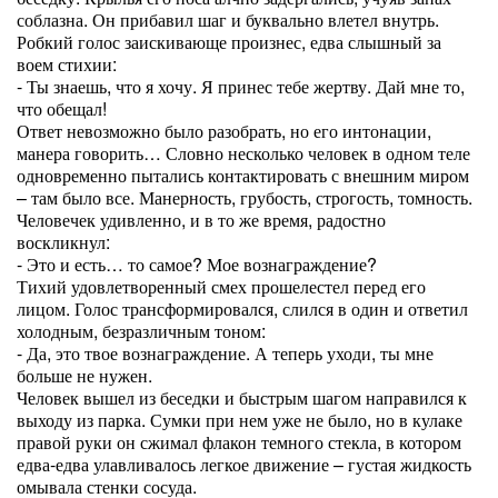
соблазна. Он прибавил шаг и буквально влетел внутрь.
Робкий голос заискивающе произнес, едва слышный за
воем стихии:
- Ты знаешь, что я хочу. Я принес тебе жертву. Дай мне то,
что обещал!
Ответ невозможно было разобрать, но его интонации,
манера говорить… Словно несколько человек в одном теле
одновременно пытались контактировать с внешним миром
– там было все. Манерность, грубость, строгость, томность.
Человечек удивленно, и в то же время, радостно
воскликнул:
- Это и есть… то самое? Мое вознаграждение?
Тихий удовлетворенный смех прошелестел перед его
лицом. Голос трансформировался, слился в один и ответил
холодным, безразличным тоном:
- Да, это твое вознаграждение. А теперь уходи, ты мне
больше не нужен.
Человек вышел из беседки и быстрым шагом направился к
выходу из парка. Сумки при нем уже не было, но в кулаке
правой руки он сжимал флакон темного стекла, в котором
едва-едва улавливалось легкое движение – густая жидкость
омывала стенки сосуда.