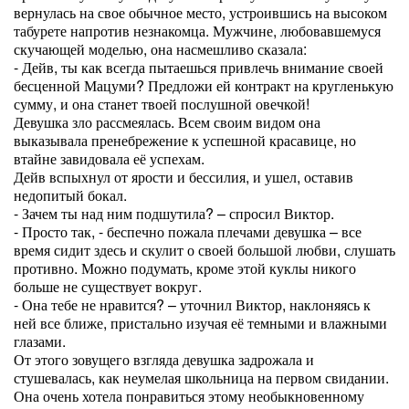
вернулась на свое обычное место, устроившись на высоком
табурете напротив незнакомца. Мужчине, любовавшемуся
скучающей моделью, она насмешливо сказала:
- Дейв, ты как всегда пытаешься привлечь внимание своей
бесценной Мацуми? Предложи ей контракт на кругленькую
сумму, и она станет твоей послушной овечкой!
Девушка зло рассмеялась. Всем своим видом она
выказывала пренебрежение к успешной красавице, но
втайне завидовала её успехам.
Дейв вспыхнул от ярости и бессилия, и ушел, оставив
недопитый бокал.
- Зачем ты над ним подшутила? – спросил Виктор.
- Просто так, - беспечно пожала плечами девушка – все
время сидит здесь и скулит о своей большой любви, слушать
противно. Можно подумать, кроме этой куклы никого
больше не существует вокруг.
- Она тебе не нравится? – уточнил Виктор, наклоняясь к
ней все ближе, пристально изучая её темными и влажными
глазами.
От этого зовущего взгляда девушка задрожала и
стушевалась, как неумелая школьница на первом свидании.
Она очень хотела понравиться этому необыкновенному