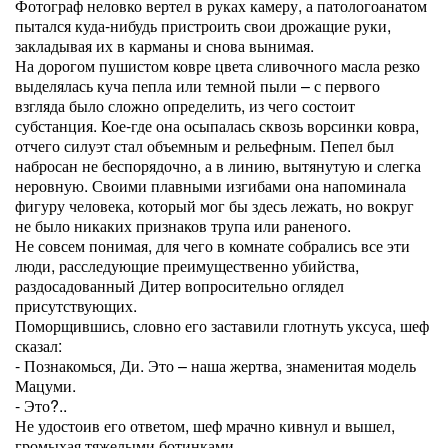
Фотограф неловко вертел в руках камеру, а патологоанатом
пытался куда-нибудь пристроить свои дрожащие руки,
закладывая их в карманы и снова вынимая.
На дорогом пушистом ковре цвета сливочного масла резко
выделялась куча пепла или темной пыли – с первого
взгляда было сложно определить, из чего состоит
субстанция. Кое-где она осыпалась сквозь ворсинки ковра,
отчего силуэт стал объемным и рельефным. Пепел был
набросан не беспорядочно, а в линию, вытянутую и слегка
неровную. Своими плавными изгибами она напоминала
фигуру человека, который мог бы здесь лежать, но вокруг
не было никаких признаков трупа или раненого.
Не совсем понимая, для чего в комнате собрались все эти
люди, расследующие преимущественно убийства,
раздосадованный Дитер вопросительно оглядел
присутствующих.
Поморщившись, словно его заставили глотнуть уксуса, шеф
сказал:
- Познакомься, Ди. Это – наша жертва, знаменитая модель
Мацуми.
- Это?..
Не удостоив его ответом, шеф мрачно кивнул и вышел,
громыхая тяжелыми ботинками.