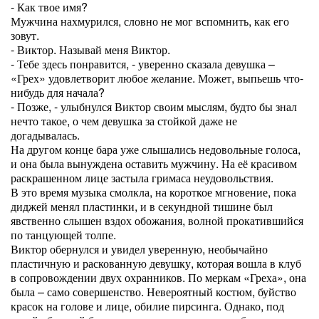
- Как твое имя?
Мужчина нахмурился, словно не мог вспомнить, как его
зовут.
- Виктор. Называй меня Виктор.
- Тебе здесь понравится, - уверенно сказала девушка –
«Грех» удовлетворит любое желание. Может, выпьешь что-
нибудь для начала?
- Позже, - улыбнулся Виктор своим мыслям, будто бы знал
нечто такое, о чем девушка за стойкой даже не
догадывалась.
На другом конце бара уже слышались недовольные голоса,
и она была вынуждена оставить мужчину. На её красивом
раскрашенном лице застыла гримаса неудовольствия.
В это время музыка смолкла, на короткое мгновение, пока
диджей менял пластинки, и в секундной тишине был
явственно слышен вздох обожания, волной прокатившийся
по танцующей толпе.
Виктор обернулся и увидел уверенную, необычайно
пластичную и раскованную девушку, которая вошла в клуб
в сопровождении двух охранников. По меркам «Греха», она
была – само совершенство. Невероятный костюм, буйство
красок на голове и лице, обилие пирсинга. Однако, под