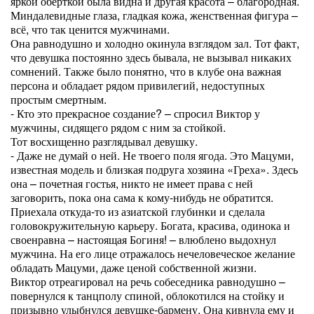
яркой оберткой была видна и другая красота – благородная.
Миндалевидные глаза, гладкая кожа, женственная фигура –
всё, что так ценится мужчинами.
Она равнодушно и холодно окинула взглядом зал. Тот факт,
что девушка постоянно здесь бывала, не вызывал никаких
сомнений. Также было понятно, что в клубе она важная
персона и обладает рядом привилегий, недоступных
простым смертным.
- Кто это прекрасное создание? – спросил Виктор у
мужчины, сидящего рядом с ним за стойкой.
Тот восхищенно разглядывал девушку.
- Даже не думай о ней. Не твоего поля ягода. Это Мацуми,
известная модель и близкая подруга хозяина «Греха». Здесь
она – почетная гостья, никто не имеет права с ней
заговорить, пока она сама к кому-нибудь не обратится.
Приехала откуда-то из азиатской глубинки и сделала
головокружительную карьеру. Богата, красива, одинока и
своенравна – настоящая Богиня! – влюблено выдохнул
мужчина. На его лице отражалось нечеловеческое желание
обладать Мацуми, даже ценой собственной жизни.
Виктор отреагировал на речь собеседника равнодушно –
повернулся к танцполу спиной, облокотился на стойку и
призывно улыбнулся девушке-бармену. Она кивнула ему и