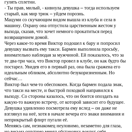
гулять сплетни.
- Ты прав, милый, - кивнула девушка – тогда используем
старый, как мир трюк – уйдем порознь.
Мацуми со скучающим видом вышла из клуба и села в
машину. Охрану она отпустила царственным жестом у
выхода, сказав, что хочет немного прокатиться перед
возвращением домой.
Через какое-то время Виктор подошел к бару и попросил
девушку вызвать ему такси. Бармен выполнила просьбу,
внимательно наблюдая за мужчиной. Ей показалось, что за
те два-три часа, что Виктор провел в клубе, он как будто бы
постарел. Увидев его в первый раз, она была сражена его
идеальным обликом, абсолютно безукоризненным. Но
сейчас…
Виктор был чем-то обеспокоен. Когда бармен подала знак,
что такси на месте, и быстрой походкой направился к
выходу. Со стороны казалось, что он боится опоздать на
какую-то важную встречу, от которой зависит его будущее.
Девушка удивленно посмотрела ему вслед – он даже не
взглянул на неё, хотя в начале вечера его знаки внимания и
неприкрытый флирт пугали её.
Меняясь сам, незнакомец неуловимо, незаметно для глаза,
но весьма ощутимо менял обстановку вокруг себя.