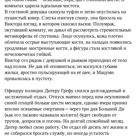
комнатах царила идеальная чистота.
В гостиной девушка скинула туфли и легко опустилась на
пушистый ковер. Слегка изогнув спину, она бросила на
Виктора взгляд, в котором сквозил вызов. Полумрак,
окутавший комнату, не давал ей рассмотреть стремительные
метаморфозы её спутника. Лицо осунулось, кожа плотно
облепила острые выступающие кости, на пальцах появились
уродливые заостренные когти, а фигура стала костлявой и
нечеловечески гибкой.
Виктор сел рядом с девушкой и рывком приподнял её тело
над полом. Не дав ей опомниться, он коснулся губами
жилки, яростно пульсирующей на её шее, и Мацуми
провалилась в пустоту.
Офицеру полиции Дитеру Грефу снился долгожданный и
заслуженный отдых. Отпуск маячил перед ним неуловимой
синей птицей больше шести месяцев, однако вчера принял
вполне осязаемые очертания – через три дня Большой Ди
(как его ласково называли коллеги) будет свободен от
трупов, допросов и погонь. На долгий спокойный месяц.
Дитер любил свою работу. Он отдал ей десять лет жизни и
не собирался бросать службу, но иногда усталость