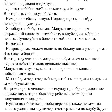
на него, не давали вздохнуть.
- Да что с тобой такое? – воскликнула Мацуми.
Виктор вымученно улыбнулся:
- Нехорошо себя чувствую. Подожди здесь, я выйду
ненадолго на улицу…
- Я пойду с тобой, - сказала Мацуми не терпящим
возражений голосом – тем более, в клубе делать больше
нечего. Лучше уйти в более спокойное и тихое место.
- Какое же?
- Например, мы можем выпить по бокалу вина у меня дома.
Это совсем близко.
Виктор задумчиво посмотрел на неё, а затем оскалился:
- Да, это действительно великолепная идея.
Мацуми потянулась, как сытая и довольная кошка,
поймавшая мышь:
- Мы пойдем через черный ход, чтобы моя охрана не думала
за мной увязаться.
Лицо молодого человека на секунду приобрело радостное
выражение, которое бывает у ребенка, неожиданно
получившего подарок.
- Нужно позаботиться, чтобы персонал также не заметил
нашего ухода, иначе уже через четверть часа по клубу будут