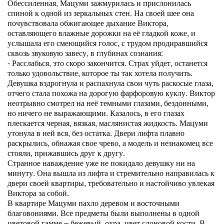
Обессиленная, Мацуми зажмурилась и прислонилась
спиной к одной из зеркальных стен. На своей шее она
почувствовала обжигающее дыхание Виктора,
оставляющего влажные дорожки на её гладкой коже, и
услышала его смеющийся голос, с трудом продиравшийся
сквозь звуковую завесу, в глубинах сознания:
- Расслабься, это скоро закончится. Страх уйдет, останется
только удовольствие, которое ты так хотела получить.
Девушка вздрогнула и распахнула свои чуть раскосые глаза,
отчего стала похожа на дорогую фарфоровую куклу. Виктор
неотрывно смотрел на неё темными глазами, бездонными,
но ничего не выражающими. Казалось, в его глазах
плескается черная, вязкая, маслянистая жидкость. Мацуми
утонула в ней вся, без остатка. Двери лифта плавно
раскрылись, обнажая свое чрево, а модель и незнакомец все
стояли, прижавшись друг к другу.
Странное наваждение уже не покидало девушку ни на
минуту. Она вышла из лифта и стремительно направилась к
двери своей квартиры, требовательно и настойчиво увлекая
Виктора за собой.
В квартире Мацуми пахло деревом и восточными
благовониями. Все предметы были выполнены в одной
цветовой гамме – бежевый, охра, цвет слоновой кости. В