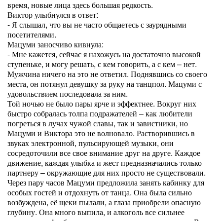
время, новые лица здесь большая редкость.
Виктор улыбнулся в ответ:
- Я слышал, что вы не часто общаетесь с заурядными
посетителями.
Мацуми заносчиво кивнула:
- Мне кажется, сейчас я нахожусь на достаточно высокой
ступеньке, и могу решать, с кем говорить, а с кем – нет.
Мужчина ничего на это не ответил. Поднявшись со своего
места, он потянул девушку за руку на танцпол. Мацуми с
удовольствием последовала за ним.
Той ночью не было пары ярче и эффектнее. Вокруг них
быстро собралась толпа подражателей – как любители
погреться в лучах чужой славы, так и завистники, но
Мацуми и Виктора это не волновало. Растворившись в
звуках электронной, пульсирующей музыки, они
сосредоточили все свое внимание друг на друге. Каждое
движение, каждая улыбка и жест предназначались только
партнеру – окружающие для них просто не существовали.
Через пару часов Мацуми предложила занять кабинку для
особых гостей и отдохнуть от танца. Она была сильно
возбуждена, её щеки пылали, а глаза приобрели опасную
глубину. Она много выпила, и алкоголь все сильнее