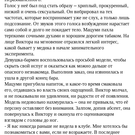
Голос у неё был под стать образу – хриплый, прокуренный,
низкий и очень сексуальный. Он вибрировал на тех
частотах, которые воспринимает уже не слух, а только лишь
подсознание. От звуков этого голоса возбуждение нарастает
само собой и долго не покидает тело. Мацуми пахла
терпкими сочными духами и хорошим дорогим табаком. На
лице Виктора на мгновение отразился легкий интерес,
какой бывает у медика в начале занимательного
эксперимента.
Девушка-бармен воспользовалась просьбой модели, чтобы
скрыть свой испуг и оказаться как можно дальше от
опасного незнакомца. Выполнив заказ, она извинилась и
ушла в другой конец бара.
Мацуми пригубила напиток, и какое-то время смаковала
его, отдавшись во власть своих ощущений. Виктор молчал,
и не показывали ни удивления, ни радости от её появления.
Модель недовольно нахмурилась – она не привыкла, что её
персону оставляют без внимания. Залпом, допив абсент, она
повернулась к Виктору и окинула его оценивающим
взглядом с головы до ног.
- Я вас никогда раньше не видела в клубе. Мне хотелось бы
познакомиться с вами, если не возражаете. В последнее