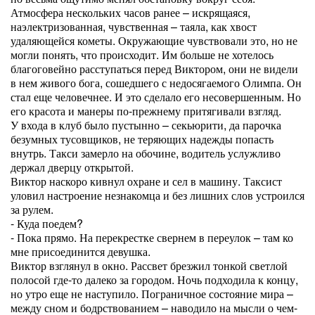
Атмосфера нескольких часов ранее – искрящаяся,
наэлектризованная, чувственная – таяла, как хвост
удаляющейся кометы. Окружающие чувствовали это, но не
могли понять, что происходит. Им больше не хотелось
благоговейно расступаться перед Виктором, они не видели
в нем живого бога, сошедшего с недосягаемого Олимпа. Он
стал еще человечнее. И это сделало его несовершенным. Но
его красота и манеры по-прежнему притягивали взгляд.
У входа в клуб было пустынно – секьюрити, да парочка
безумных тусовщиков, не теряющих надежды попасть
внутрь. Такси замерло на обочине, водитель услужливо
держал дверцу открытой.
Виктор наскоро кивнул охране и сел в машину. Таксист
уловил настроение незнакомца и без лишних слов устроился
за рулем.
- Куда поедем?
- Пока прямо. На перекрестке свернем в переулок – там ко
мне присоединится девушка.
Виктор взглянул в окно. Рассвет брезжил тонкой светлой
полосой где-то далеко за городом. Ночь подходила к концу,
но утро еще не наступило. Пограничное состояние мира –
между сном и бодрствованием – наводило на мысли о чем-