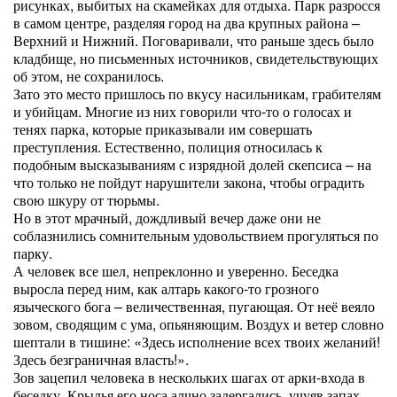
рисунках, выбитых на скамейках для отдыха. Парк разросся
в самом центре, разделяя город на два крупных района –
Верхний и Нижний. Поговаривали, что раньше здесь было
кладбище, но письменных источников, свидетельствующих
об этом, не сохранилось.
Зато это место пришлось по вкусу насильникам, грабителям
и убийцам. Многие из них говорили что-то о голосах и
тенях парка, которые приказывали им совершать
преступления. Естественно, полиция относилась к
подобным высказываниям с изрядной долей скепсиса – на
что только не пойдут нарушители закона, чтобы оградить
свою шкуру от тюрьмы.
Но в этот мрачный, дождливый вечер даже они не
соблазнились сомнительным удовольствием прогуляться по
парку.
А человек все шел, непреклонно и уверенно. Беседка
выросла перед ним, как алтарь какого-то грозного
языческого бога – величественная, пугающая. От неё веяло
зовом, сводящим с ума, опьяняющим. Воздух и ветер словно
шептали в тишине: «Здесь исполнение всех твоих желаний!
Здесь безграничная власть!».
Зов зацепил человека в нескольких шагах от арки-входа в
беседку. Крылья его носа алчно задергались, учуяв запах