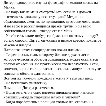
Дитер недоверчиво изучал фотографию, ехидно косясь на
Майка.
- Не надо так на меня смотреть! Кто, если не я должен
высмеивать сложившуюся ситуацию? Медик по
образованию, скептик по призванию, да это же моя стихия!
Я не верю в рассыпающиеся прахом трупы, но я верю
собственным глазам, - твердо сказал Майк.
- У тебя есть какие-нибудь соображения по этому поводу? –
устало спросил Дитер, опускаясь в низкое кресло, покрытое
меховым пледом.
Патологоанатом неопределенно пожал плечами.
- Теоретически, тело, которому больше двухсот лет и
которое чудесным образом сохранилось, может осыпаться
прахом от касания, но практически это невозможно. Если,
конечно, она не состарилась за несколько минут, но это уже
совсем из области фантастики.
Все той же тяжелой походкой в комнату вернулся шеф.
- Не исключаю фантастику.
Помощник Дитера рассмеялся:
- Полагаете, что в окно влетели инопланетяне, напоили
красавицу-модель старящим зельем и улетели?
- Когда поработаешь в полиции столько же, сколько и я –