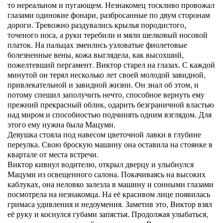
то нереальном и пугающем. Незнакомец тоскливо провожал
глазами одинокие фонари, разбросанные по двум сторонам
дороги. Тревожно раздувались крылья породистого,
точеного носа, а руки теребили и мяли шелковый носовой
платок. На пальцах змеились узловатые фиолетовые
болезненные вены, кожа выглядела, как высохший,
пожелтевший пергамент. Виктор старел на глазах. С каждой
минутой он терял несколько лет своей молодой завидной,
привлекательной и завидной жизни. Он знал об этом, и
потому спешил заполучить нечто, способное вернуть ему
прежний прекрасный облик, одарить безграничной властью
над миром и способностью подчинять одним взглядом. Для
этого ему нужна была Мацуми.
Девушка стояла под навесом цветочной лавки в глубине
переулка. Свою броскую машину она оставила на стоянке в
квартале от места встречи.
Виктор кивнул водителю, открыл дверцу и улыбнулся
Мацуми из освещенного салона. Покачиваясь на высоких
каблуках, она неловко залезла в машину и сонными глазами
посмотрела на незнакомца. На её красивом лице появилась
гримаса удивления и недоумения. Заметив это, Виктор взял
её руку и коснулся губами запястья. Продолжая улыбаться,