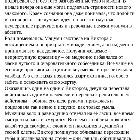
подогревал её и без того разгоряченные тело и мысли. В
начале вечера она еще могла подмечать странности нового
знакомого. Краем сознания она даже понимала, что подойти
и заговорить – не лучшая идея, но все эти смутные,
неуверенные предчувствия и тревожные намеки утонули в
абсенте.
Роли поменялись. Мацуми смотрела на Виктора с
восхищением и неприкрытым вожделением, а он надменно
принимал это, как должное. Получив желаемое –
неприступную красавицу – он медленно избавлялся от
маски чуткого и очаровательного собеседника. Все чаще на
его лице проскакивала циничная усмешка и презрительная
улыбка. А в его глазах появился азарт охотника, готового
забить и освежевать свою жертву.
Оказавшись один на один с Виктором, девушка перестала
действовать одними намеками и перешла к решительным
действиям – обвила его шею руками, прижалась и
поцеловала так нежно и искусно, как только умела.
Мужчина вяло и равнодушно отвечал на её ласки, все время
смотрел на часы и хмурился. Во всем его облике появился
какой-то дискомфорт, словно он находился в душной и
тесной клетке. Виктор поминутно облизывал пересохшие
губы и оглядывался на стены – они давили, обрушивались