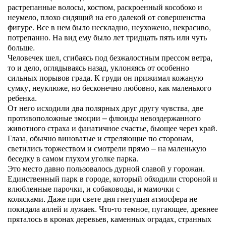
растрепанные волосы, костюм, раскроенный кособоко и
неумело, плохо сидящий на его далекой от совершенства
фигуре. Все в нем было нескладно, неухожено, некрасиво,
потрепанно. На вид ему было лет тридцать пять или чуть
больше.
Человечек шел, сгибаясь под безжалостным прессом ветра,
то и дело, оглядываясь назад, уклоняясь от особенно
сильных порывов града. К груди он прижимал кожаную
сумку, неуклюже, но бесконечно любовно, как маленького
ребенка.
От него исходили два полярных друг другу чувства, две
противоположные эмоции – флюиды невоздержанного
животного страха и фанатичное счастье, бьющее через край.
Глаза, обычно виноватые и стреляющие по сторонам,
светились торжеством и смотрели прямо – на маленькую
беседку в самом глухом уголке парка.
Это место давно пользовалось дурной славой у горожан.
Единственный парк в городе, который обходили стороной и
влюбленные парочки, и собаководы, и мамочки с
колясками. Даже при свете дня гнетущая атмосфера не
покидала аллей и лужаек. Что-то темное, пугающее, древнее
пряталось в кронах деревьев, каменных оградах, странных