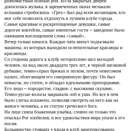
разномастный осиный рой. Из-за закрытых дверей
доносилась музыка, в зарешеченных окнах мелькали
вспышки стробоскопа. «Грех» был рад всем желающим, кто
мог себе позволить отдохнуть в лучшем клубе города.
Самые красивые и раскрепощенные девушки, самые
дорогие коктейли, самые именитые гости – заведение было
ожившим воплощением слова «самый».
Вечер только начался. Каждые пять минут подъезжали
машины, из которых выходили ослепительные красавцы и
красавицы.
Со стороны дороги к клубу неторопливо шел молодой
человек, на вид около двадцати трех лет, в черной шелковой
рубашке, темно-серых брюках и легком, почти невесомом
пальто, облегающем его совершенную фигуру. Он был
невысок, но статен, и обладал идеальными пропорциями.
Его лицо – породистое, гладкое, с высокими скулами.
Темно-русые волосы закрывали лоб и уши. Но все в нем
было слегка искажено, позволяя смотреть на него как на
живого человека, а не статую греческого бога.
На лице сияла блаженная улыбка, словно он только что
отыскал Рог изобилия, и все удовольствия мира упали к его
ногам.
Большинство стоящих у входа в клуб заинтересованно