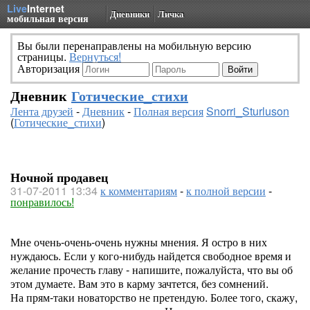
Live
Internet
Дневники
Личка
мобильная версия
Вы были перенаправлены на мобильную версию
страницы.
Вернуться!
Авторизация
Дневник
Готические_стихи
Лента друзей
-
Дневник
-
Полная версия
Snorri_Sturluson
(
Готические_стихи
)
Ночной продавец
31-07-2011 13:34
к комментариям
-
к полной версии
-
понравилось!
Мне очень-очень-очень нужны мнения. Я остро в них
нуждаюсь. Если у кого-нибудь найдется свободное время и
желание прочесть главу - напишите, пожалуйста, что вы об
этом думаете. Вам это в карму зачтется, без сомнений.
На прям-таки новаторство не претендую. Более того, скажу,