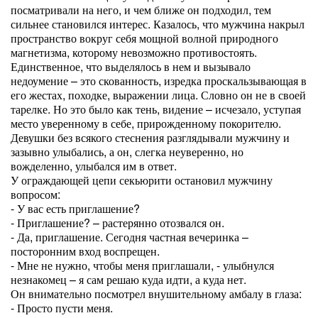
посматривали на него, и чем ближе он подходил, тем
сильнее становился интерес. Казалось, что мужчина накрыл
пространство вокруг себя мощной волной природного
магнетизма, которому невозможно противостоять.
Единственное, что выделялось в нем и вызывало
недоумение – это скованность, изредка проскальзывающая в
его жестах, походке, выражении лица. Словно он не в своей
тарелке. Но это было как тень, видение – исчезало, уступая
место уверенному в себе, прирожденному покорителю.
Девушки без всякого стеснения разглядывали мужчину и
зазывно улыбались, а он, слегка неуверенно, но
вожделенно, улыбался им в ответ.
У ограждающей цепи секьюрити остановил мужчину
вопросом:
- У вас есть приглашение?
- Приглашение? – растерянно отозвался он.
- Да, приглашение. Сегодня частная вечеринка –
посторонним вход воспрещен.
- Мне не нужно, чтобы меня приглашали, - улыбнулся
незнакомец – я сам решаю куда идти, а куда нет.
Он внимательно посмотрел внушительному амбалу в глаза:
- Просто пусти меня.