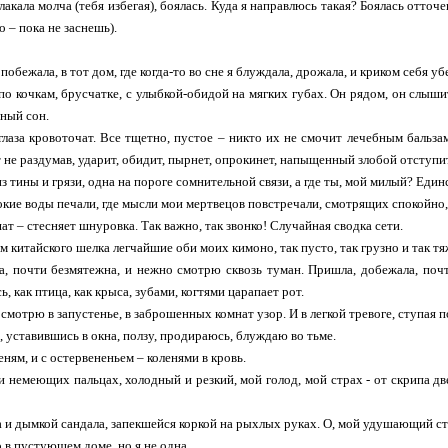
ала молча (тебя избегая), боялась. Куда я направлюсь такая? Боялась отточенны
о – пока не заснешь).
побежала, в тот дом, где когда-то во сне я блуждала, дрожала, и криком себя уб
по кочкам, брусчатке, с улыбкой-обидой на мягких губах. Он рядом, он слышит
ный сон.
глаза кровоточат. Все тщетно, пустое – никто их не смочит лечебным бальза
т не раздумав, ударит, обидит, пырнет, опрокинет, напыщенный злобой отступит
з тины и грязи, одна на пороге сомнительной связи, а где ты, мой милый? Еди
бокие воды печали, где мысли мои мертвецов повстречали, смотрящих спокойно
т – стесняет шнуровка. Так важно, так звонко! Случайная сводка сети.
м китайского шелка легчайшие оби моих кимоно, так пусто, так грузно и так тя
а, почти безмятежна, и нежно смотрю сквозь туман. Пришла, добежала, почт
, как птица, как крыса, зубами, когтями царапает рот.
смотрю в запустенье, в заброшенных комнат узор. И в легкой тревоге, ступая по
, уставившись в окна, ползу, продираюсь, блуждаю во тьме.
ням, и с остервененьем – коленями в кровь.
и немеющих пальцах, холодный и резкий, мой голод, мой страх - от скрипа дв
и дымкой сандала, запекшейся коркой на рыхлых руках. О, мой удушающий ст
 в пустующем доме, но я не одна.