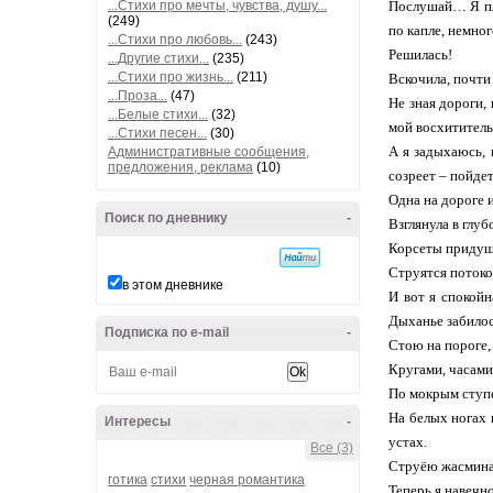
...Стихи про мечты, чувства, душу...
Послушай… Я плак
(249)
по капле, немног
...Стихи про любовь...
(243)
Решилась!
...Другие стихи...
(235)
...Стихи про жизнь...
(211)
Вскочила, почти 
...Проза...
(47)
Не зная дороги, 
...Белые стихи...
(32)
мой восхититель
...Стихи песен...
(30)
А я задыхаюсь, 
Административные сообщения,
предложения, реклама
(10)
созреет – пойде
Одна на дороге и
Поиск по дневнику
-
Взглянула в глу
Корсеты придуша
Струятся потоко
в этом дневнике
И вот я спокойн
Дыханье забилось
Подписка по e-mail
-
Стою на пороге, 
Кругами, часами
По мокрым ступе
На белых ногах 
Интересы
-
устах.
Все (3)
Струёю жасмина 
готика
стихи
черная романтика
Теперь я навечно