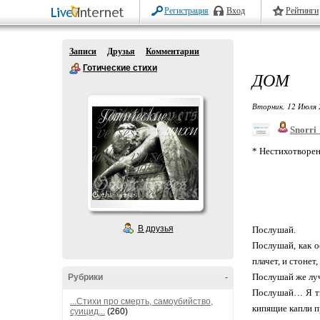
Регистрация
Вход
Рейтинги
Записи
Друзья
Комментарии
Готические стихи
ДОМ
Вторник, 12 Июля 
Snorri
* Нестихотворен
В друзья
Послушай.
Послушай, как о
плачет, и стонет,
Послушай же луч
Рубрики
-
Послушай… Я тще
...Стихи про смерть, самоубийство,
кипящие капли п
суицид...
(260)