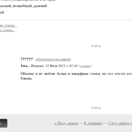
асный, волшебный, далекий.
ой.
ие стихи...
е стихи...
??????
обратиться по имени
Хмм...
Вторник, 12 Июля 2011 г. 01:41 (
ссылка
)
Обычно я не люблю белые и аморфные стихи, но тут что-то есть
близка.
« Пред. запись
—
К дневнику
—
След. запись 
ь