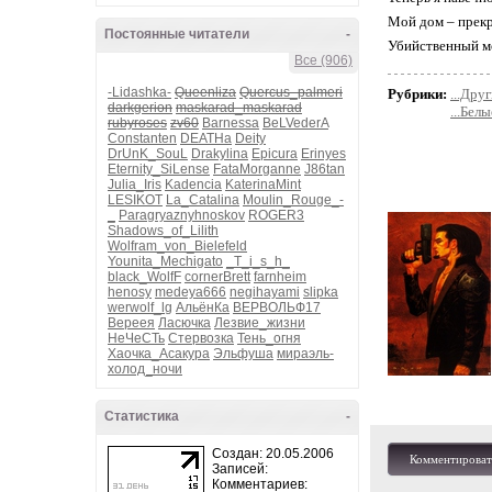
Мой дом – прекр
Постоянные читатели
-
Убийственный м
Все (906)
-Lidashka-
Queenliza
Quercus_palmeri
Рубрики:
...Друг
darkgerion
maskarad_maskarad
...Белы
rubyroses
zv60
Barnessa
BeLVederA
Constanten
DEATHa
Deity
DrUnK_SouL
Drakylina
Epicura
Erinyes
Eternity_SiLense
FataMorganne
J86tan
Julia_Iris
Kadencia
KaterinaMint
LESIKOT
La_Catalina
Moulin_Rouge_-
_
Paragryaznyhnoskov
ROGER3
Shadows_of_Lilith
Wolfram_von_Bielefeld
Younita_Mechigato
_T_i_s_h_
black_WolfF
cornerBrett
farnheim
henosy
medeya666
negihayami
slipka
werwolf_lg
АльёнКа
ВЕРВОЛЬФ17
Вереея
Ласючка
Лезвие_жизни
НеЧеСТь
Стервозка
Тень_огня
Хаочка_Асакура
Эльфуша
мираэль-
холод_ночи
Статистика
-
Создан: 20.05.2006
Комментироват
Записей:
Комментариев: