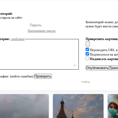
ентарий:
 пароль на сайте:
Комментарий можно доб
нужно будет ввести сим
Напоминание пароля
тария:
смайлики
Прикрепить картинк
Переводить URL в
Подписаться на к
Подписать карти
рафии: (найти ошибки)