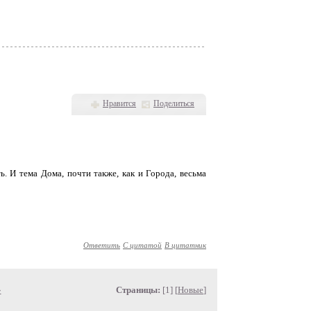
Нравится
Поделиться
. И тема Дома, почти также, как и Города, весьма
Ответить
С цитатой
В цитатник
»
Страницы:
[1] [
Новые
]