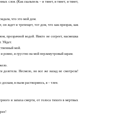
х слов. (Как скальпель – и тянет, и тянет, и тянет,
еждала, что это мой дом.
, он ждет и трепещет, тот дом, что как призрак, как
мом, прозрачной водой. Никто не согреет, насмешка
. Уйдет.
нственный мой.
, и ровно, и грустно на мой перламутровый шрам.
жело.
и долетела. Несмело, но все же назад не смотрела!
 доскам, в пыли растворяюсь, я – тлен.
ерного и запаха смерти, от голоса тихого в мертвых
рах!