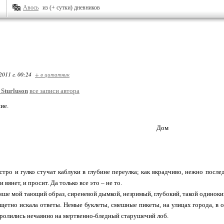
Авось
из (+ сутки) дневников
2011 г. 00:24
+ в цитатник
_Sturluson
все записи автора
ие.
Дом
стро и гулко стучат каблуки в глубине переулка; как вкрадчиво, нежно после
 и вянет, и просит. Да только все это – не то.
ше мой тающий образ, сиреневой дымкой, незримый, глубокий, такой одиноки
тно искала ответы. Немые буклеты, смешные пикеты, на улицах города, в ок
ролились нечаянно на мертвенно-бледный старушечий лоб.