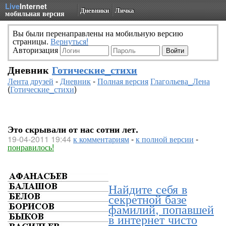
Live
Internet
Дневники
Личка
мобильная версия
Вы были перенаправлены на мобильную версию
страницы.
Вернуться!
Авторизация
Дневник
Готические_стихи
Лента друзей
-
Дневник
-
Полная версия
Глагольева_Лена
(
Готические_стихи
)
Это скрывали от нас сотни лет.
19-04-2011 19:44
к комментариям
-
к полной версии
-
понравилось!
Найдите себя в
секретной базе
фамилий, попавшей
в интернет чисто